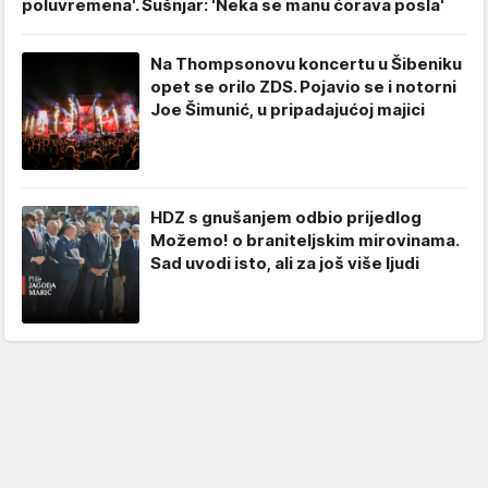
poluvremena'. Šušnjar: 'Neka se manu ćorava posla'
Na Thompsonovu koncertu u Šibeniku
opet se orilo ZDS. Pojavio se i notorni
Joe Šimunić, u pripadajućoj majici
HDZ s gnušanjem odbio prijedlog
Možemo! o braniteljskim mirovinama.
Sad uvodi isto, ali za još više ljudi