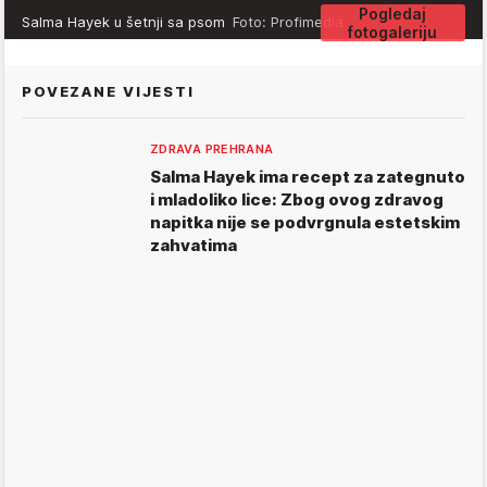
Pogledaj
Salma Hayek u šetnji sa psom
Foto: Profimedia
fotogaleriju
POVEZANE VIJESTI
ZDRAVA PREHRANA
Salma Hayek ima recept za zategnuto
i mladoliko lice: Zbog ovog zdravog
napitka nije se podvrgnula estetskim
zahvatima