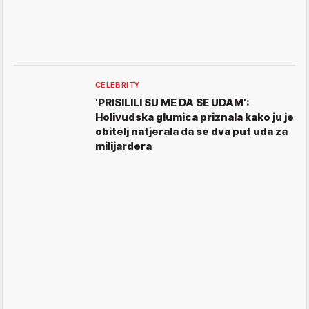
CELEBRITY
'PRISILILI SU ME DA SE UDAM':
Holivudska glumica priznala kako ju je
obitelj natjerala da se dva put uda za
milijardera