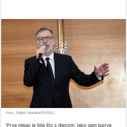
Foto: Zeljko Hladika/PIXSELL
'Prva misao je bila što s djecom. Iako sam isprva