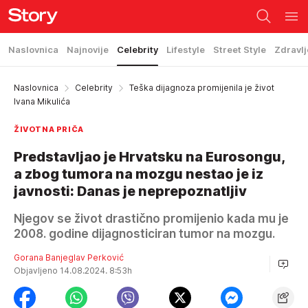
Naslovnica
Najnovije
Celebrity
Lifestyle
Street Style
Zdravlj
Naslovnica
Celebrity
Teška dijagnoza promijenila je život
Ivana Mikulića
ŽIVOTNA PRIČA
Predstavljao je Hrvatsku na Eurosongu,
a zbog tumora na mozgu nestao je iz
javnosti: Danas je neprepoznatljiv
Njegov se život drastično promijenio kada mu je
2008. godine dijagnosticiran tumor na mozgu.
Gorana Banjeglav Perković
Objavljeno 14.08.2024. 8:53h