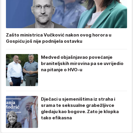
Zašto ministrica Vučković nakon ovog horora u
Gospiću još nije podnijela ostavku
Medved objašnjavao povećanje
braniteljskih mirovina pa se uvrijedio
na pitanje o HVO-u
Dječaci u sjemeništima iz straha i
srama te seksualne grabežljivce
gledaju kao bogove. Zato je klopka
tako efikasna