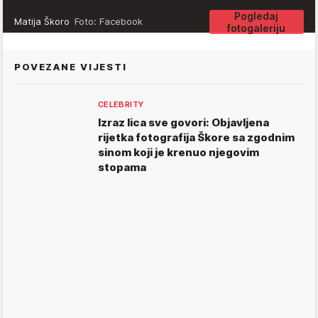
Pogledaj
Matija Škoro
Foto: Facebook
fotogaleriju
POVEZANE VIJESTI
CELEBRITY
Izraz lica sve govori: Objavljena
rijetka fotografija Škore sa zgodnim
sinom koji je krenuo njegovim
stopama