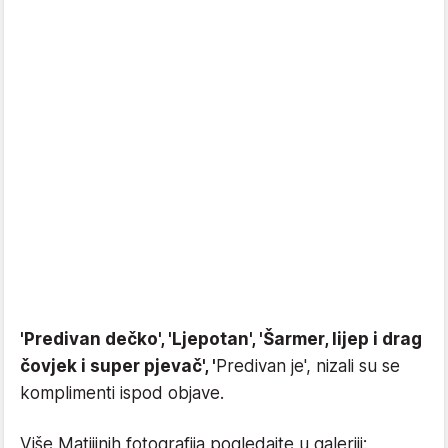
'Predivan dečko', 'Ljepotan', 'Šarmer, lijep i drag
čovjek i super pjevač', '
Predivan je', nizali su se
komplimenti ispod objave.
Više Matijinih fotografija pogledajte u galeriji: