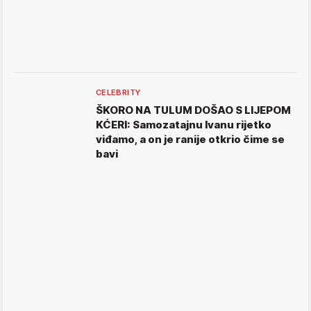
CELEBRITY
ŠKORO NA TULUM DOŠAO S LIJEPOM
KĆERI: Samozatajnu Ivanu rijetko
viđamo, a on je ranije otkrio čime se
bavi