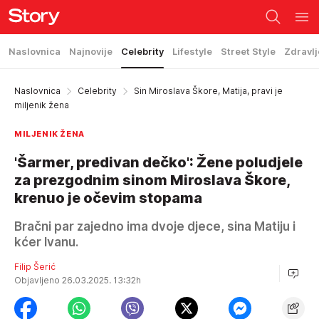
Naslovnica
Najnovije
Celebrity
Lifestyle
Street Style
Zdravlj
Naslovnica
Celebrity
Sin Miroslava Škore, Matija, pravi je
miljenik žena
MILJENIK ŽENA
'Šarmer, predivan dečko': Žene poludjele
za prezgodnim sinom Miroslava Škore,
krenuo je očevim stopama
Bračni par zajedno ima dvoje djece, sina Matiju i
kćer Ivanu.
Filip Šerić
Objavljeno 26.03.2025. 13:32h