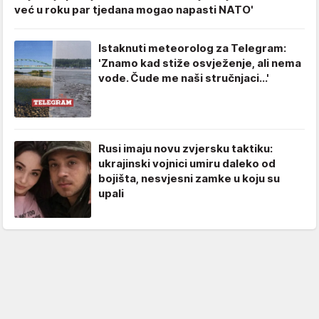
već u roku par tjedana mogao napasti NATO'
Istaknuti meteorolog za Telegram:
'Znamo kad stiže osvježenje, ali nema
vode. Čude me naši stručnjaci...'
Rusi imaju novu zvjersku taktiku:
ukrajinski vojnici umiru daleko od
bojišta, nesvjesni zamke u koju su
upali