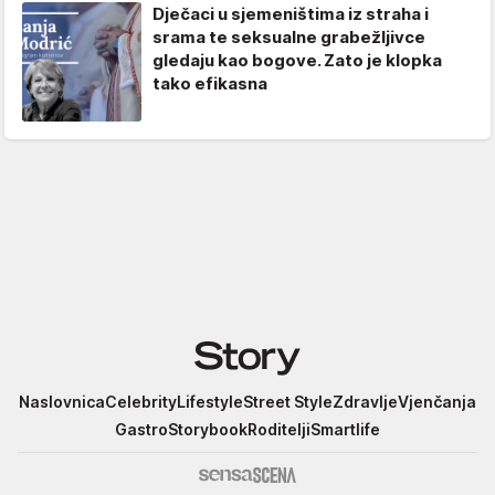
Dječaci u sjemeništima iz straha i
srama te seksualne grabežljivce
gledaju kao bogove. Zato je klopka
tako efikasna
Story
Naslovnica
Celebrity
Lifestyle
Street Style
Zdravlje
Vjenčanja
Gastro
Storybook
Roditelji
Smartlife