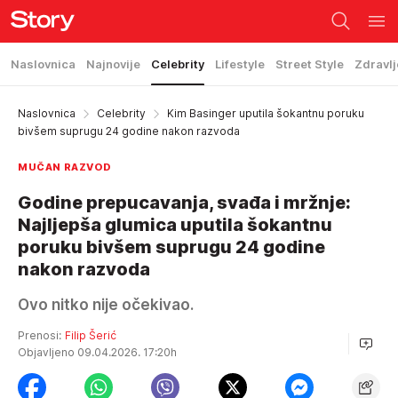
Naslovnica
Najnovije
Celebrity
Lifestyle
Street Style
Zdravlj
Naslovnica
Celebrity
Kim Basinger uputila šokantnu poruku
bivšem suprugu 24 godine nakon razvoda
MUČAN RAZVOD
Godine prepucavanja, svađa i mržnje:
Najljepša glumica uputila šokantnu
poruku bivšem suprugu 24 godine
nakon razvoda
Ovo nitko nije očekivao.
Prenosi:
Filip Šerić
Objavljeno 09.04.2026. 17:20h