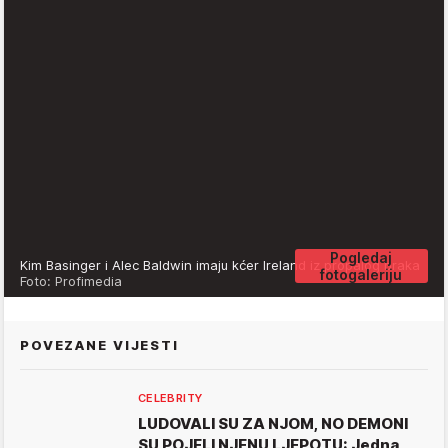
Pogledaj
Kim Basinger i Alec Baldwin imaju kćer Ireland iz propalog braka
fotogaleriju
Foto: Profimedia
POVEZANE VIJESTI
CELEBRITY
LUDOVALI SU ZA NJOM, NO DEMONI
SU POJELI NJENU LJEPOTU: Jedna