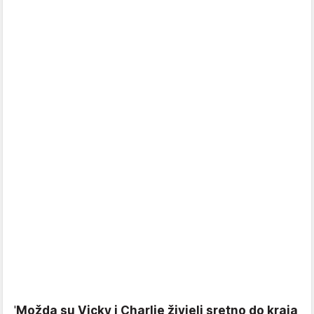
'
Možda su Vicky i Charlie živjeli sretno do kraja