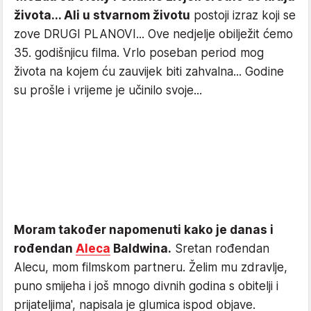
života... Ali u stvarnom životu
postoji izraz koji se
zove DRUGI PLANOVI... Ove nedjelje obilježit ćemo
35. godišnjicu filma. Vrlo poseban period mog
života na kojem ću zauvijek biti zahvalna... Godine
su prošle i vrijeme je učinilo svoje...
Moram također napomenuti kako je danas i
rođendan
Aleca
Baldwina.
Sretan rođendan
Alecu, mom filmskom partneru. Želim mu zdravlje,
puno smijeha i još mnogo divnih godina s obitelji i
prijateljima', napisala je glumica ispod objave.