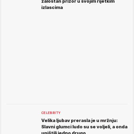
žalostan prizor u svojim rijetkim
izlascima
CELEBRITY
Velika ljubav prerasla je u mržnju:
Slavni glumci ludo su se voljeli, a onda
uništili jedno drugo