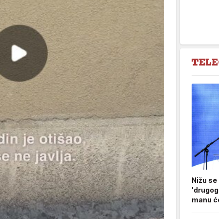
Nižu se
'drugog
manu ćo