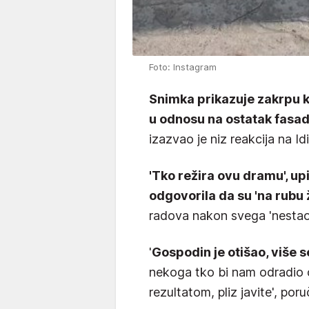
Foto: Instagram
Snimka prikazuje zakrpu ko
u odnosu na ostatak fasa
izazvao je niz reakcija na Id
'Tko režira ovu dramu', upit
odgovorila da su 'na rubu 
radova nakon svega 'nestao
'
Gospodin je otišao, više s
nekoga tko bi nam odradio o
rezultatom, pliz javite', poruč