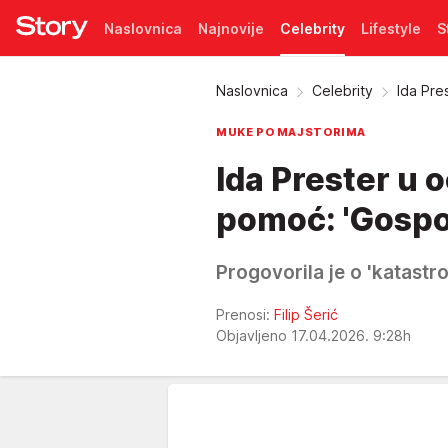
Naslovnica
Najnovije
Celebrity
Lifestyle
S
Pretplata
Naslovnica
Celebrity
Ida Pre
MUKE PO MAJSTORIMA
Ida Prester u oč
pomoć: 'Gospodi
Progovorila je o 'katastrof
Prenosi:
Filip Šerić
Objavljeno 17.04.2026. 9:28h