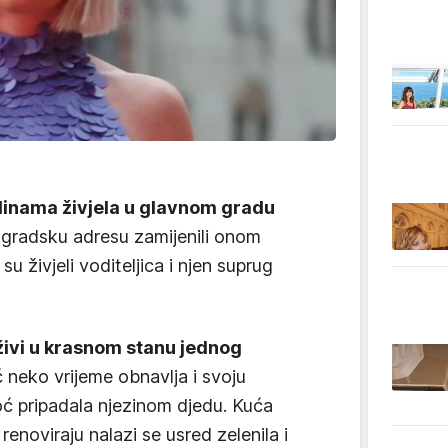
odinama živjela u glavnom gradu
ogradsku adresu zamijenili onom
 živjeli voditeljica i njen suprug
živi u krasnom stanu jednog
ć neko vrijeme obnavlja i svoju
oć pripadala njezinom djedu. Kuća
enoviraju nalazi se usred zelenila i