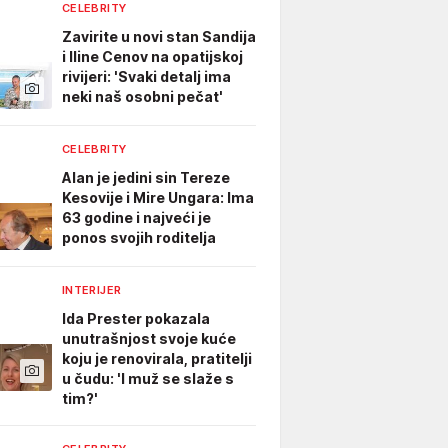
CELEBRITY
Zavirite u novi stan Sandija
i Iline Cenov na opatijskoj
rivijeri: 'Svaki detalj ima
neki naš osobni pečat'
CELEBRITY
Alan je jedini sin Tereze
Kesovije i Mire Ungara: Ima
63 godine i najveći je
ponos svojih roditelja
INTERIJER
Ida Prester pokazala
unutrašnjost svoje kuće
koju je renovirala, pratitelji
u čudu: 'I muž se slaže s
tim?'