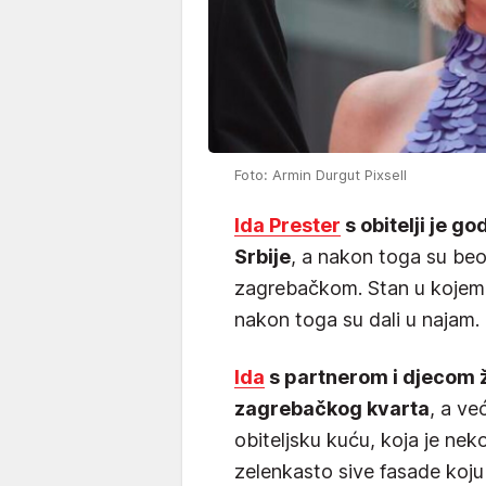
Foto: Armin Durgut Pixsell
Ida Prester
s obitelji je g
Srbije
, a nakon toga su be
zagrebačkom. Stan u kojem su
nakon toga su dali u najam.
Ida
s partnerom i djecom 
zagrebačkog kvarta
, a ve
obiteljsku kuću, koja je nek
zelenkasto sive fasade koju r