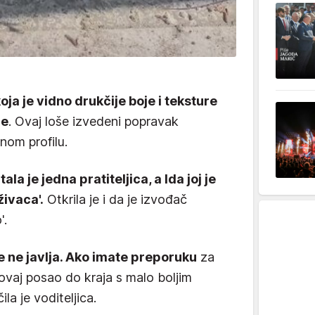
ja je vidno drukčije boje i teksture
de
. Ovaj loše izvedeni popravak
inom profilu.
ala je jedna pratiteljica, a Ida joj je
živaca'.
Otkrila je i da je izvođač
'.
e ne javlja. Ako imate preporuku
za
vaj posao do kraja s malo boljim
ila je voditeljica.