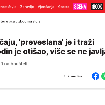
treet Style
Zdravlje
Vjenčanja
Gastro
ster u očaju zbog majstora
aju, 'preveslana' je i traži
n je otišao, više se ne javlja
i na baušteli'.
Komentiraj