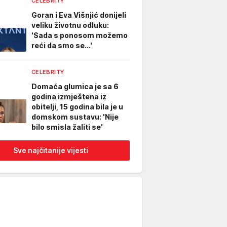
CELEBRITY
Goran i Eva Višnjić donijeli
veliku životnu odluku:
'Sada s ponosom možemo
reći da smo se...'
CELEBRITY
Domaća glumica je sa 6
godina izmještena iz
obitelji, 15 godina bila je u
domskom sustavu: 'Nije
bilo smisla žaliti se'
Sve najčitanije vijesti