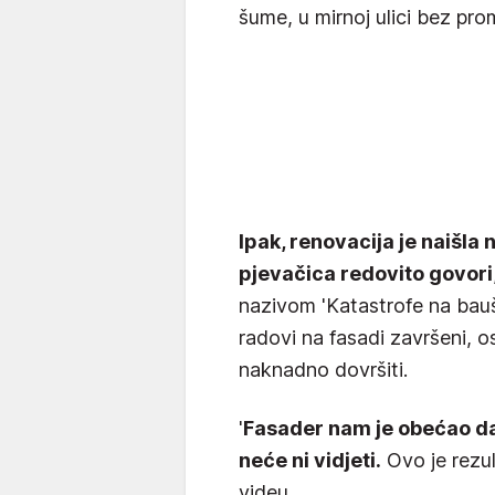
šume, u mirnoj ulici bez pro
Ipak, renovacija je naišla 
pjevačica redovito govori
nazivom 'Katastrofe na bauš
radovi na fasadi završeni, os
naknadno dovršiti.
'
Fasader nam je obećao da ć
neće ni vidjeti.
Ovo je rezult
videu.