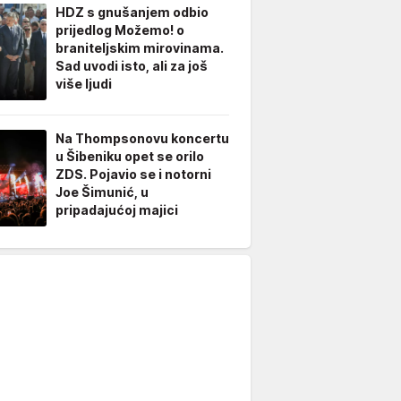
HDZ s gnušanjem odbio
prijedlog Možemo! o
braniteljskim mirovinama.
Sad uvodi isto, ali za još
više ljudi
Na Thompsonovu koncertu
u Šibeniku opet se orilo
ZDS. Pojavio se i notorni
Joe Šimunić, u
pripadajućoj majici