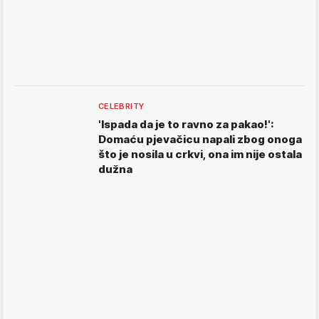
CELEBRITY
'Ispada da je to ravno za pakao!':
Domaću pjevačicu napali zbog onoga
što je nosila u crkvi, ona im nije ostala
dužna