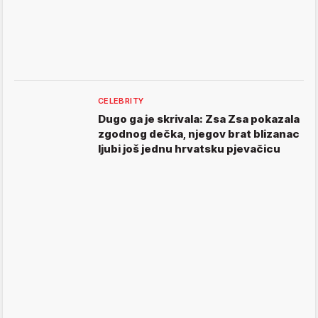
CELEBRITY
Dugo ga je skrivala: Zsa Zsa pokazala
zgodnog dečka, njegov brat blizanac
ljubi još jednu hrvatsku pjevačicu