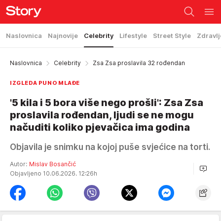
Naslovnica
Najnovije
Celebrity
Lifestyle
Street Style
Zdravlj
Naslovnica
Celebrity
Zsa Zsa proslavila 32 rođendan
IZGLEDA PUNO MLAĐE
'5 kila i 5 bora više nego prošli': Zsa Zsa
proslavila rođendan, ljudi se ne mogu
načuditi koliko pjevačica ima godina
Objavila je snimku na kojoj puše svjećice na torti.
Autor:
Mislav Bosančić
Objavljeno 10.06.2026. 12:26h