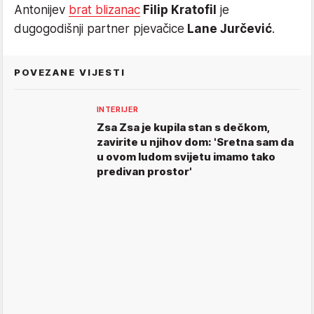
Antonijev
brat blizanac
Filip Kratofil
je
dugogodišnji partner pjevačice
Lane Jurčević
.
POVEZANE VIJESTI
INTERIJER
Zsa Zsa je kupila stan s dečkom,
zavirite u njihov dom: 'Sretna sam da
u ovom ludom svijetu imamo tako
predivan prostor'