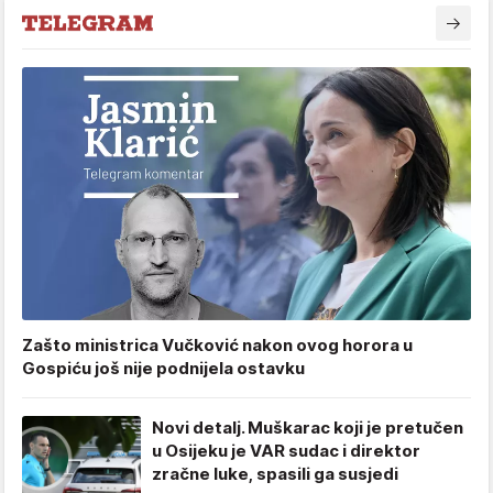
Zašto ministrica Vučković nakon ovog horora u
Gospiću još nije podnijela ostavku
Novi detalj. Muškarac koji je pretučen
u Osijeku je VAR sudac i direktor
zračne luke, spasili ga susjedi