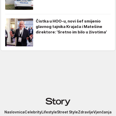
Čistka u HOO-u, novi šef smijenio
glavnog tajnika Krajača i Matešine
direktore: 'Sretno im bilo u životima'
Story
Naslovnica
Celebrity
Lifestyle
Street Style
Zdravlje
Vjenčanja