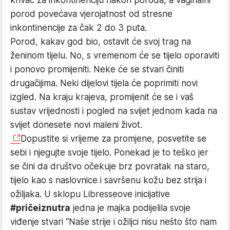
porod povećava vjerojatnost od stresne
inkontinencije za čak 2 do 3 puta.
Porod, kakav god bio, ostavit će svoj trag na
ženinom tijelu. No, s vremenom će se tijelo oporaviti
i ponovo promijeniti. Neke će se stvari činiti
drugačijima. Neki dijelovi tijela će poprimiti novi
izgled. Na kraju krajeva, promijenit će se i vaš
sustav vrijednosti i pogled na svijet jednom kada na
svijet donesete novi maleni život.
Dopustite si vrijeme za promjene, posvetite se
sebi i njegujte svoje tijelo. Ponekad je to teško jer
se čini da društvo očekuje brz povratak na staro,
tijelo kao s naslovnice i savršenu kožu bez strija i
ožiljaka. U sklopu Libresseove inicijative
#pričeiznutra
jedna je majka podijelila svoje
viđenje stvari “Naše strije i ožiljci nisu nešto što nam