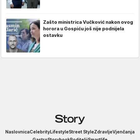
Zašto ministrica Vučković nakon ovog
horora u Gospiću još nije podnijela
ostavku
Story
Naslovnica
Celebrity
Lifestyle
Street Style
Zdravlje
Vjenčanja
Gastro
Storybook
Roditelji
Smartlife