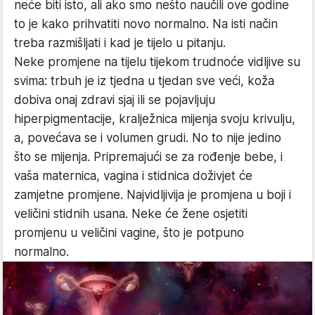
neće biti isto, ali ako smo nešto naučili ove godine
to je kako prihvatiti novo normalno. Na isti način
treba razmišljati i kad je tijelo u pitanju.
Neke promjene na tijelu tijekom trudnoće vidljive su
svima: trbuh je iz tjedna u tjedan sve veći, koža
dobiva onaj zdravi sjaj ili se pojavljuju
hiperpigmentacije, kralježnica mijenja svoju krivulju,
a, povećava se i volumen grudi. No to nije jedino
što se mijenja. Pripremajući se za rođenje bebe, i
vaša maternica, vagina i stidnica doživjet će
zamjetne promjene. Najvidljivija je promjena u boji i
veličini stidnih usana. Neke će žene osjetiti
promjenu u veličini vagine, što je potpuno
normalno.