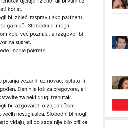
 trenutak djeluje rizično, ali bi vam uz
ti korist.
gli bi izbjeći raspravu ako partneru
što ga muči. Slobodni bi mogli
om koju već poznaju, a razgovor bi
or za susret.
jede i nagle pokrete.
pitanja vezanih uz novac, isplatu ili
dgođen. Dan nije loš za pregovore, ali
ostavite za neki drugi trenutak.
ogli bi razgovarati o zajedničkim
 većih nesuglasica. Slobodni bi mogli
to viđaju, ali do sada nije bilo prilike