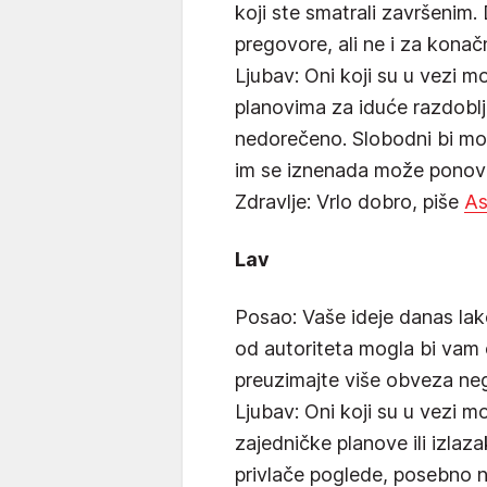
koji ste smatrali završenim.
pregovore, ali ne i za kona
Ljubav: Oni koji su u vezi m
planovima za iduće razdoblje 
nedorečeno. Slobodni bi mo
im se iznenada može ponovno
Zdravlje: Vrlo dobro, piše
As
Lav
Posao: Vaše ideje danas lak
od autoriteta mogla bi vam o
preuzimajte više obveza neg
Ljubav: Oni koji su u vezi m
zajedničke planove ili izlaz
privlače poglede, posebno 