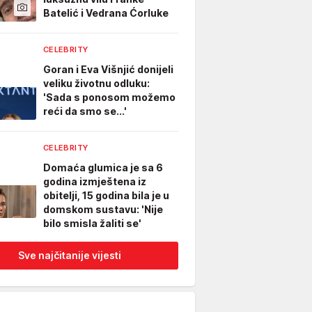
Batelić i Vedrana Ćorluke
CELEBRITY
Goran i Eva Višnjić donijeli
veliku životnu odluku:
'Sada s ponosom možemo
reći da smo se...'
CELEBRITY
Domaća glumica je sa 6
godina izmještena iz
obitelji, 15 godina bila je u
domskom sustavu: 'Nije
bilo smisla žaliti se'
Sve najčitanije vijesti