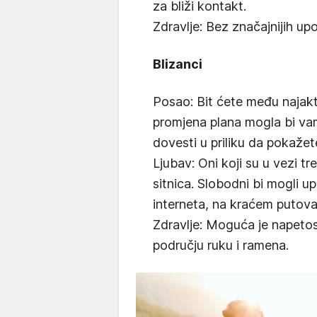
za bliži kontakt.
Zdravlje: Bez značajnijih up
Blizanci
Posao: Bit ćete među najak
promjena plana mogla bi vam 
dovesti u priliku da pokažet
Ljubav: Oni koji su u vezi tr
sitnica. Slobodni bi mogli u
interneta, na kraćem putovan
Zdravlje: Moguća je napetost 
području ruku i ramena.