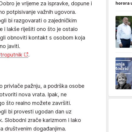
 Dobro je vrijeme za ispravke, dopune i
horora 
čno potpisivanje važnih ugovora.
ogli bi razgovarati o zajedničkim
i lakše riješiti ono što je ostalo
gli obnoviti kontakt s osobom koja
 javiti.
troputnik
.
o privlače pažnju, a podrška osobe
tvoriti nova vrata. Ipak, ne
o što realno možete završiti.
ogli bi provesti ugodan dan uz
ak. Slobodni zrače karizmom i lako
na društvenim događanjima.