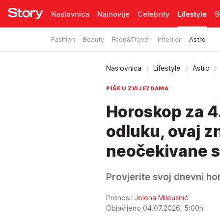
Naslovnica
Najnovije
Celebrity
Lifestyle
S
Fashion
Beauty
Food&Travel
Interijer
Astro
Pretplata
Naslovnica
Lifestyle
Astro
PIŠE U ZVIJEZDAMA
Horoskop za 4.
odluku, ovaj zn
neočekivane s
Provjerite svoj dnevni ho
Prenosi:
Jelena Mileusnić
Objavljeno 04.07.2026. 5:00h