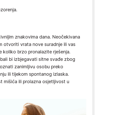
ozorenja.
tivnijim znakovima dana. Neočekivana
otvoriti vrata nove suradnje ili vas
e koliko brzo pronalazite rješenja.
ebali bi izbjegavati sitne svađe zbog
poznati zanimljivu osobu preko
ju ili tijekom spontanog izlaska.
mišića ili prolazna osjetljivost u