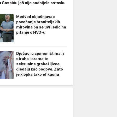
u Gospiću još nije podnijela ostavku
Medved objašnjavao
povećanje braniteljskih
mirovina pa se uvrijedio na
pitanje o HVO-u
Dječaci u sjemeništima iz
straha i srama te
seksualne grabežljivce
gledaju kao bogove. Zato
je klopka tako efikasna