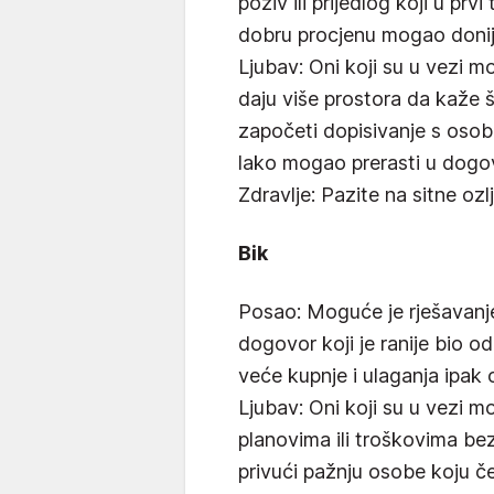
poziv ili prijedlog koji u prvi
dobru procjenu mogao donije
Ljubav: Oni koji su u vezi mo
daju više prostora da kaže 
započeti dopisivanje s osob
lako mogao prerasti u dogov
Zdravlje: Pazite na sitne ozl
Bik
Posao: Moguće je rješavanje 
dogovor koji je ranije bio o
veće kupnje i ulaganja ipak 
Ljubav: Oni koji su u vezi m
planovima ili troškovima bez
privući pažnju osobe koju čes