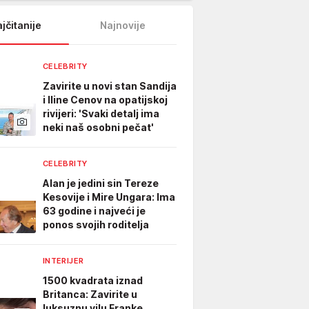
jčitanije
Najnovije
CELEBRITY
Zavirite u novi stan Sandija
i Iline Cenov na opatijskoj
rivijeri: 'Svaki detalj ima
neki naš osobni pečat'
CELEBRITY
Alan je jedini sin Tereze
Kesovije i Mire Ungara: Ima
63 godine i najveći je
ponos svojih roditelja
INTERIJER
1500 kvadrata iznad
Britanca: Zavirite u
luksuznu vilu Franke