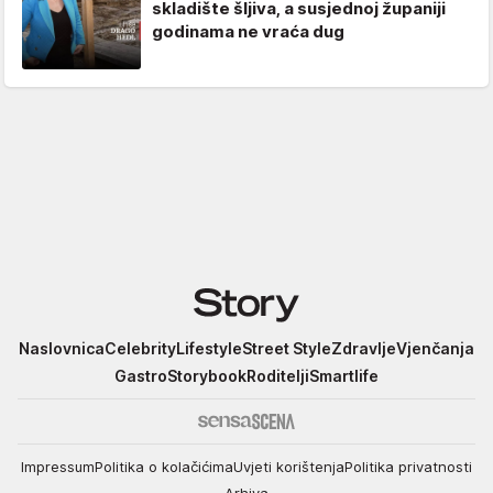
skladište šljiva, a susjednoj županiji
godinama ne vraća dug
Story
Naslovnica
Celebrity
Lifestyle
Street Style
Zdravlje
Vjenčanja
Gastro
Storybook
Roditelji
Smartlife
Impressum
Politika o kolačićima
Uvjeti korištenja
Politika privatnosti