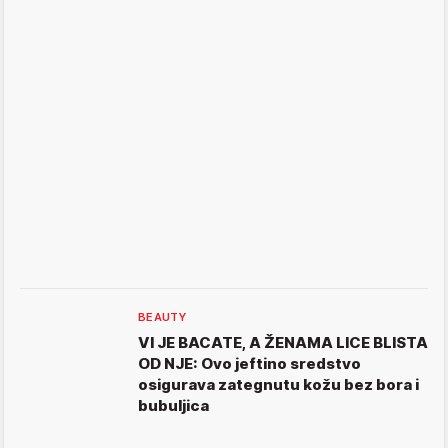
BEAUTY
VI JE BACATE, A ŽENAMA LICE BLISTA
OD NJE: Ovo jeftino sredstvo
osigurava zategnutu kožu bez bora i
bubuljica