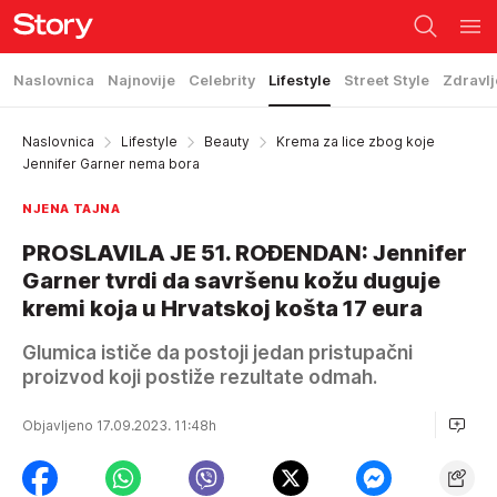
Naslovnica
Najnovije
Celebrity
Lifestyle
Street Style
Zdravlj
Naslovnica
Lifestyle
Beauty
Krema za lice zbog koje
Jennifer Garner nema bora
NJENA TAJNA
PROSLAVILA JE 51. ROĐENDAN: Jennifer
Garner tvrdi da savršenu kožu duguje
kremi koja u Hrvatskoj košta 17 eura
Glumica ističe da postoji jedan pristupačni
proizvod koji postiže rezultate odmah.
Objavljeno 17.09.2023. 11:48h