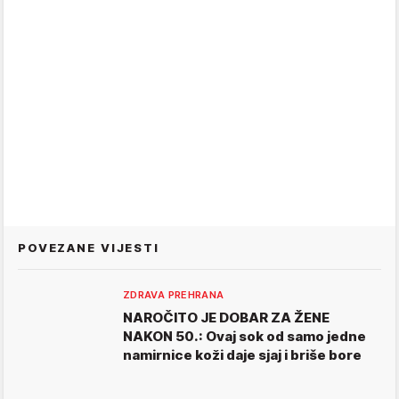
POVEZANE VIJESTI
ZDRAVA PREHRANA
NAROČITO JE DOBAR ZA ŽENE
NAKON 50.: Ovaj sok od samo jedne
namirnice koži daje sjaj i briše bore