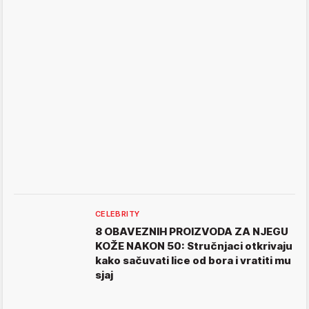
CELEBRITY
8 OBAVEZNIH PROIZVODA ZA NJEGU
KOŽE NAKON 50: Stručnjaci otkrivaju
kako sačuvati lice od bora i vratiti mu
sjaj