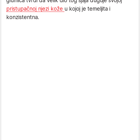
glumica tvrdi da velik dio tog sjaja duguje svojoj
pristupačnoj njezi kože
u kojoj je temeljita i
konzistentna.