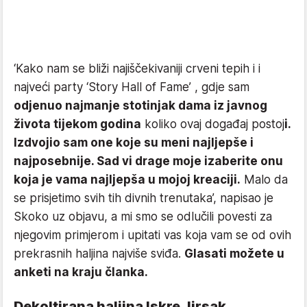
‘Kako nam se bliži najiščekivaniji crveni tepih i i
najveći party ‘Story Hall of Fame’ , gdje sam
odjenuo najmanje stotinjak dama iz javnog
života tijekom godina
koliko ovaj događaj postoj
i.
Izdvojio sam one koje su meni najljepše i
najposebnije. Sad vi drage moje izaberite onu
koja je vama najljepša u mojoj kreaciji.
Malo da
se prisjetimo svih tih divnih trenutaka’, napisao je
Skoko uz objavu, a mi smo se odlučili povesti za
njegovim primjerom i upitati vas koja vam se od ovih
prekrasnih haljina najviše sviđa.
Glasati možete u
anketi na kraju članka.
Dekoltirana haljina Iskre Jirsak