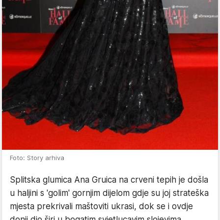
Foto: Story arhiva
Splitska glumica Ana Gruica na crveni tepih je došla
u haljini s 'golim' gornjim dijelom gdje su joj strateška
mjesta prekrivali maštoviti ukrasi, dok se i ovdje
donji dio širi u bogatim svjetlucavim slojevima.