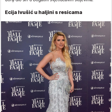
Ecija Ivušić u haljini s resicama