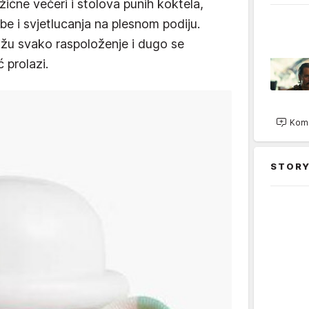
žićne večeri i stolova punih koktela,
zbe i svjetlucanja na plesnom podiju.
žu svako raspoloženje i dugo se
 prolazi.
Kome
STORY