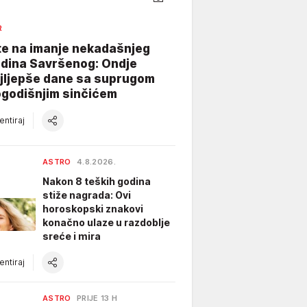
R
te na imanje nekadašnjeg
dina Savršenog: Ondje
ajljepše dane sa suprugom
ogodišnjim sinčićem
ntiraj
ASTRO
4.8.2026.
Nakon 8 teških godina
stiže nagrada: Ovi
horoskopski znakovi
konačno ulaze u razdoblje
sreće i mira
ntiraj
ASTRO
PRIJE 13 H