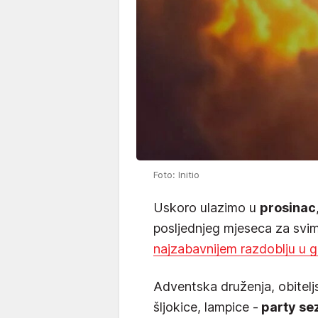
Foto: Initio
Uskoro ulazimo u
prosinac
posljednjeg mjeseca za svi
najzabavnijem razdoblju u g
Adventska druženja, obiteljs
šljokice, lampice -
party se