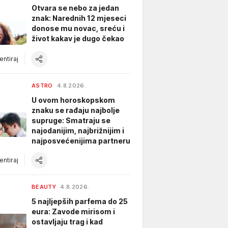
Otvara se nebo za jedan
znak: Narednih 12 mjeseci
donose mu novac, sreću i
život kakav je dugo čekao
ntiraj
ASTRO
4.8.2026.
U ovom horoskopskom
znaku se rađaju najbolje
supruge: Smatraju se
najodanijim, najbrižnijim i
najposvećenijima partneru
ntiraj
BEAUTY
4.8.2026.
5 najljepših parfema do 25
eura: Zavode mirisom i
ostavljaju trag i kad