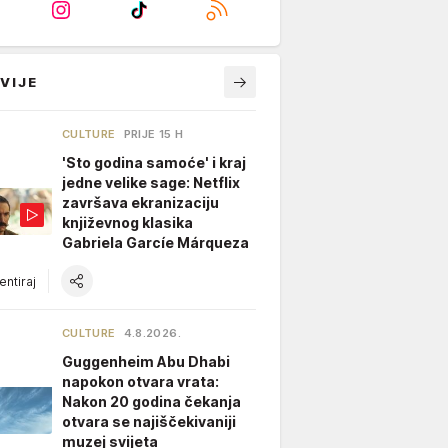
VIJE
CULTURE
PRIJE 15 H
'Sto godina samoće' i kraj
jedne velike sage: Netflix
završava ekranizaciju
književnog klasika
Gabriela Garcíe Márqueza
ntiraj
CULTURE
4.8.2026.
Guggenheim Abu Dhabi
napokon otvara vrata:
Nakon 20 godina čekanja
otvara se najiščekivaniji
muzej svijeta