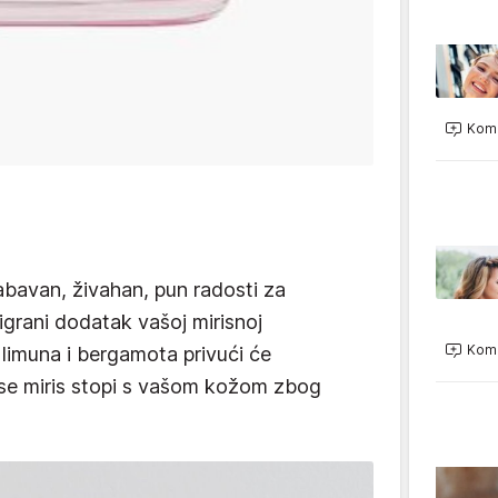
Kome
abavan, živahan, pun radosti za
zigrani dodatak vašoj mirisnoj
Kome
limuna i bergamota privući će
 se miris stopi s vašom kožom zbog