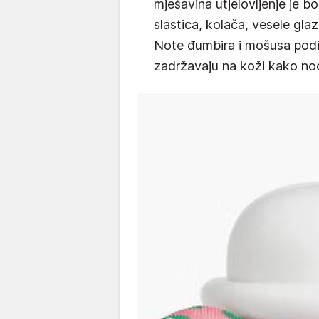
mješavina utjelovljenje je bo
slastica, kolača, vesele gla
Note đumbira i mošusa podi
zadržavaju na koži kako noć