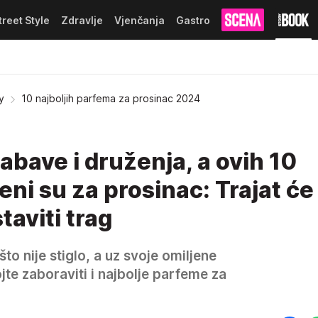
treet Style
Zdravlje
Vjenčanja
Gastro
y
10 najboljih parfema za prosinac 2024
abave i druženja, a ovih 10
ni su za prosinac: Trajat će
taviti trag
o nije stiglo, a uz svoje omiljene
e zaboraviti i najbolje parfeme za