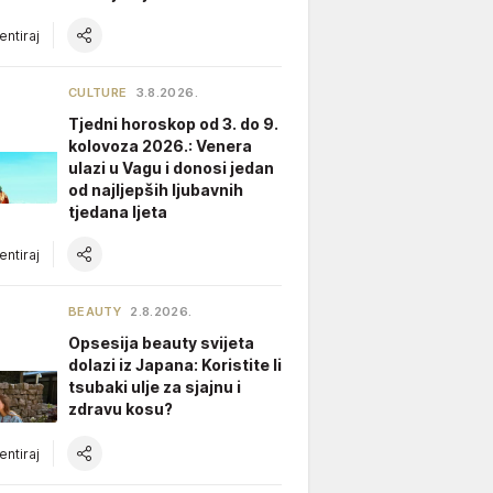
ntiraj
CULTURE
3.8.2026.
Tjedni horoskop od 3. do 9.
kolovoza 2026.: Venera
ulazi u Vagu i donosi jedan
od najljepših ljubavnih
tjedana ljeta
ntiraj
BEAUTY
2.8.2026.
Opsesija beauty svijeta
dolazi iz Japana: Koristite li
tsubaki ulje za sjajnu i
zdravu kosu?
ntiraj