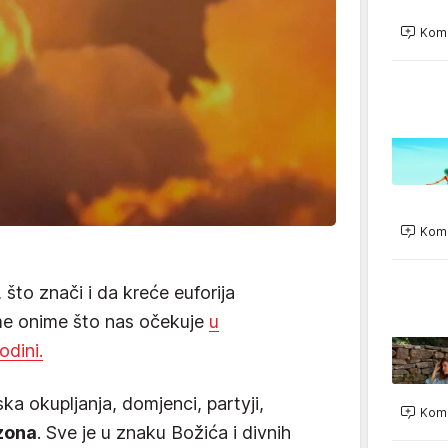
Kome
Kome
, što znači i da kreće euforija
me onime što nas očekuje
u
odini.
ka okupljanja, domjenci, partyji,
Kome
zona
. Sve je u znaku Božića i divnih