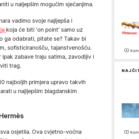
niti u naljepšim mogućim sjećanjima.
mara vadimo svoje najljepša i
nja
koja će biti 'on point' samo uz
 ga odabrati, pitate se? Takav bi
m, sofisticiranošču, tajanstvenošću.
Kome
r ipak zabave traju satima, zavodljiv i
iti trag.
NAJČI
 najboljih primjera upravo takvih
arati u najljepšim blagdanskim
d'Hermès
sva osjetila. Ova cvjetno-voćna
Kome