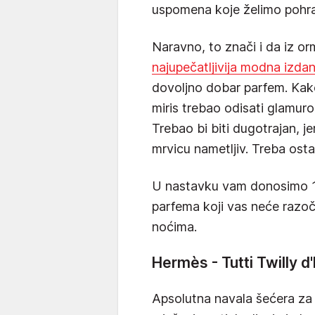
uspomena koje želimo pohra
Naravno, to znači i da iz or
najupečatljivija modna izda
dovoljno dobar parfem. Kako
miris trebao odisati glamuro
Trebao bi biti dugotrajan, je
mrvicu nametljiv. Treba ostav
U nastavku vam donosimo 10
parfema koji vas neće razoč
noćima.
Hermès - Tutti Twilly 
Apsolutna navala šećera za 