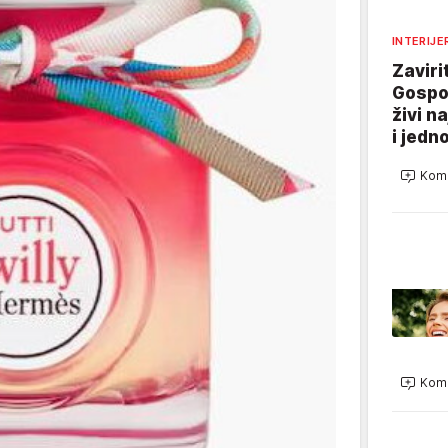
INTERIJE
Zaviri
Gospo
živi n
i jedn
Kome
Kome