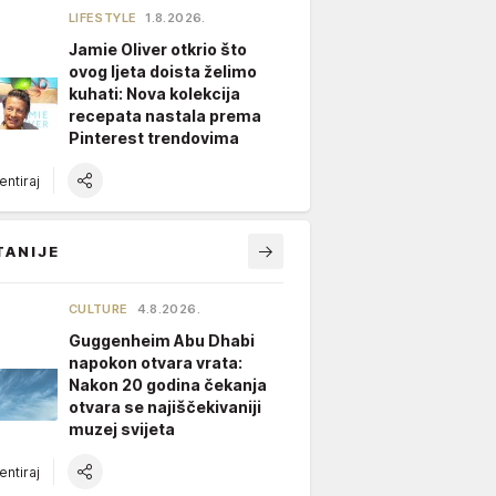
LIFESTYLE
1.8.2026.
Jamie Oliver otkrio što
ovog ljeta doista želimo
kuhati: Nova kolekcija
recepata nastala prema
Pinterest trendovima
ntiraj
TANIJE
CULTURE
4.8.2026.
Guggenheim Abu Dhabi
napokon otvara vrata:
Nakon 20 godina čekanja
otvara se najiščekivaniji
muzej svijeta
ntiraj