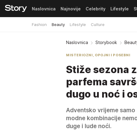
Naslovnica
Najnovije
Celebrity
Lifestyle
S
Fashion
Beauty
Lifestyle
Culture
Pretplata
Naslovnica
Storybook
Beaut
MISTERIOZNI, OPOJNI I POSEBNI
Stiže sezona z
parfema savrše
dugo u noć i os
Adventsko vrijeme samo št
modne kombinacije nemojt
duge i lude noći.