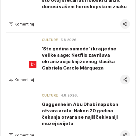
što ovaj sretan astrološki tranzit
donosi vašem horoskopskom znaku
Komentiraj
CULTURE
5.8.2026.
'Sto godina samoće' i kraj jedne
velike sage: Netflix završava
ekranizaciju književnog klasika
Gabriela Garcíe Márqueza
Komentiraj
CULTURE
4.8.2026.
Guggenheim Abu Dhabi napokon
otvara vrata: Nakon 20 godina
čekanja otvara se najiščekivaniji
muzej svijeta
Komentiraj