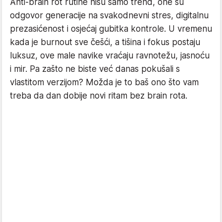
Anti-brain rot rutine nisu samo trend, one su
odgovor generacije na svakodnevni stres, digitalnu
prezasićenost i osjećaj gubitka kontrole. U vremenu
kada je burnout sve češći, a tišina i fokus postaju
luksuz, ove male navike vraćaju ravnotežu, jasnoću
i mir. Pa zašto ne biste već danas pokušali s
vlastitom verzijom? Možda je to baš ono što vam
treba da dan dobije novi ritam bez brain rota.