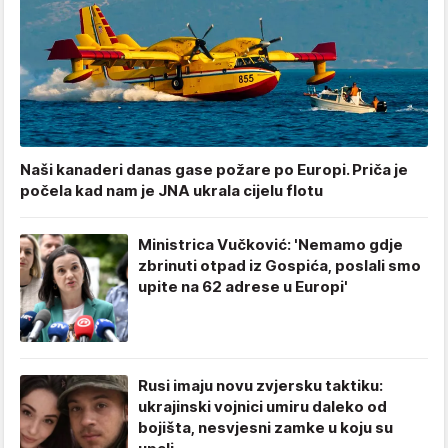
Naši kanaderi danas gase požare po Europi. Priča je
počela kad nam je JNA ukrala cijelu flotu
Ministrica Vučković: 'Nemamo gdje
zbrinuti otpad iz Gospića, poslali smo
upite na 62 adrese u Europi'
Rusi imaju novu zvjersku taktiku:
ukrajinski vojnici umiru daleko od
bojišta, nesvjesni zamke u koju su