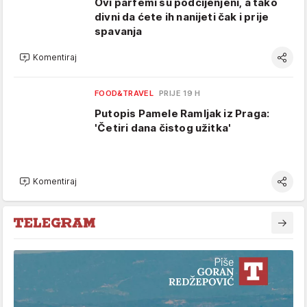
Ovi parfemi su podcijenjeni, a tako
divni da ćete ih nanijeti čak i prije
spavanja
Komentiraj
FOOD&TRAVEL
PRIJE 19 H
Putopis Pamele Ramljak iz Praga:
'Četiri dana čistog užitka'
Komentiraj