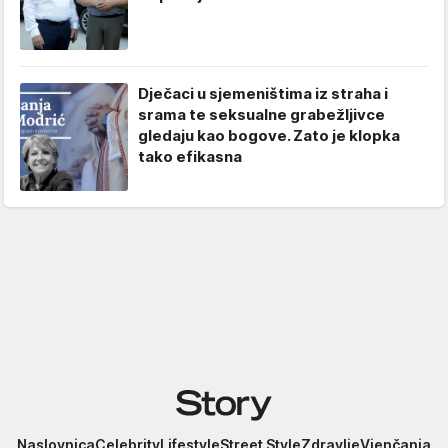
Dječaci u sjemeništima iz straha i
srama te seksualne grabežljivce
gledaju kao bogove. Zato je klopka
tako efikasna
Story
Naslovnica
Celebrity
Lifestyle
Street Style
Zdravlje
Vjenčanja