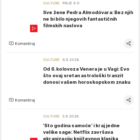
CULTURE
PRIJE 8 H
Sve žene Pedra Almodóvara: Bez njih
ne bi bilo njegovih fantastičnih
filmskih naslova
Komentiraj
CULTURE
6.8.2026.
Od 6. kolovoza Venera je u Vagi: Evo
što ovaj sretan astrološki tranzit
donosi vašem horoskopskom znaku
Komentiraj
CULTURE
5.8.2026.
'Sto godina samoće' i kraj jedne
velike sage: Netflix završava
ekranizaciju književnog klasika