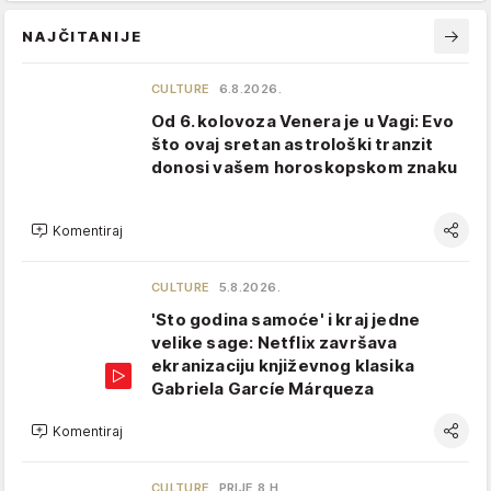
NAJČITANIJE
CULTURE
6.8.2026.
Od 6. kolovoza Venera je u Vagi: Evo
što ovaj sretan astrološki tranzit
donosi vašem horoskopskom znaku
Komentiraj
CULTURE
5.8.2026.
'Sto godina samoće' i kraj jedne
velike sage: Netflix završava
ekranizaciju književnog klasika
Gabriela Garcíe Márqueza
Komentiraj
CULTURE
PRIJE 8 H