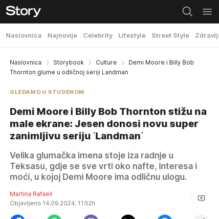
Naslovnica
Najnovije
Celebrity
Lifestyle
Street Style
Zdravlj
Naslovnica
Storybook
Culture
Demi Moore i Billy Bob
Thornton glume u odličnoj seriji Landman
GLEDAMO U STUDENOM
Demi Moore i Billy Bob Thornton stižu na
male ekrane: Jesen donosi novu super
zanimljivu seriju ᾽Landman᾽
Velika glumačka imena stoje iza radnje u
Teksasu, gdje se sve vrti oko nafte, interesa i
moći, u kojoj Demi Moore ima odličnu ulogu.
Martina Rafaeli
Objavljeno 14.09.2024. 11:52h