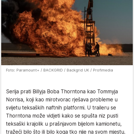
Foto: Paramount+ / BACKGRID / Backgrid UK / Profimedia
Serija prati Billyja Boba Thorntona kao Tommyja
Norrisa, koji kao mirotvorac rješava probleme u
svijetu teksaških naftnih platformi. U traileru se
Thorntona može vidjeti kako se spušta niz pusti
teksaški krajolik u prašnjavom bijelom kamionetu,
tražeći bilo što ili bilo koga tko nije na svom mjestu.