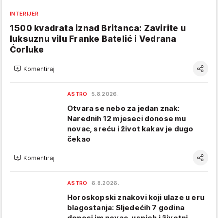
INTERIJER
1500 kvadrata iznad Britanca: Zavirite u
luksuznu vilu Franke Batelić i Vedrana
Ćorluke
Komentiraj
ASTRO
5.8.2026.
Otvara se nebo za jedan znak:
Narednih 12 mjeseci donose mu
novac, sreću i život kakav je dugo
čekao
Komentiraj
ASTRO
6.8.2026.
Horoskopski znakovi koji ulaze u eru
blagostanja: Sljedećih 7 godina
donosi im novac, uspjeh i životni