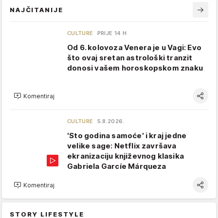
NAJČITANIJE
CULTURE
PRIJE 14 H
Od 6. kolovoza Venera je u Vagi: Evo
što ovaj sretan astrološki tranzit
donosi vašem horoskopskom znaku
Komentiraj
CULTURE
5.8.2026.
'Sto godina samoće' i kraj jedne
velike sage: Netflix završava
ekranizaciju književnog klasika
Gabriela Garcíe Márqueza
Komentiraj
STORY LIFESTYLE