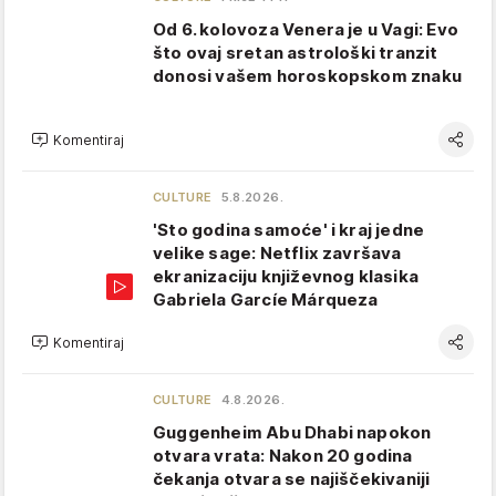
Od 6. kolovoza Venera je u Vagi: Evo
što ovaj sretan astrološki tranzit
donosi vašem horoskopskom znaku
Komentiraj
CULTURE
5.8.2026.
'Sto godina samoće' i kraj jedne
velike sage: Netflix završava
ekranizaciju književnog klasika
Gabriela Garcíe Márqueza
Komentiraj
CULTURE
4.8.2026.
Guggenheim Abu Dhabi napokon
otvara vrata: Nakon 20 godina
čekanja otvara se najiščekivaniji