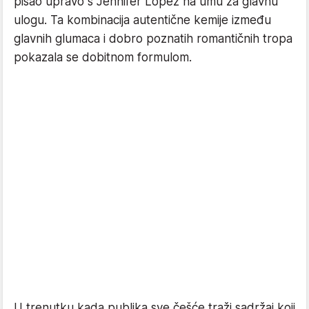
pisao upravo s Jennifer Lopez na umu za glavnu
ulogu. Ta kombinacija autentične kemije između
glavnih glumaca i dobro poznatih romantičnih tropa
pokazala se dobitnom formulom.
U trenutku kada publika sve češće traži sadržaj koji