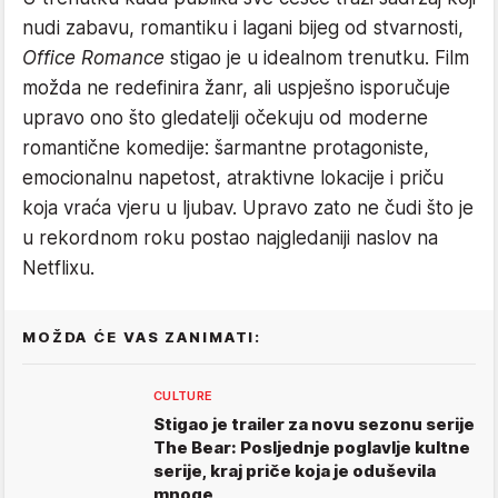
nudi zabavu, romantiku i lagani bijeg od stvarnosti,
Office Romance
stigao je u idealnom trenutku. Film
možda ne redefinira žanr, ali uspješno isporučuje
upravo ono što gledatelji očekuju od moderne
romantične komedije: šarmantne protagoniste,
emocionalnu napetost, atraktivne lokacije i priču
koja vraća vjeru u ljubav. Upravo zato ne čudi što je
u rekordnom roku postao najgledaniji naslov na
Netflixu.
MOŽDA ĆE VAS ZANIMATI:
CULTURE
Stigao je trailer za novu sezonu serije
The Bear: Posljednje poglavlje kultne
serije, kraj priče koja je oduševila
mnoge