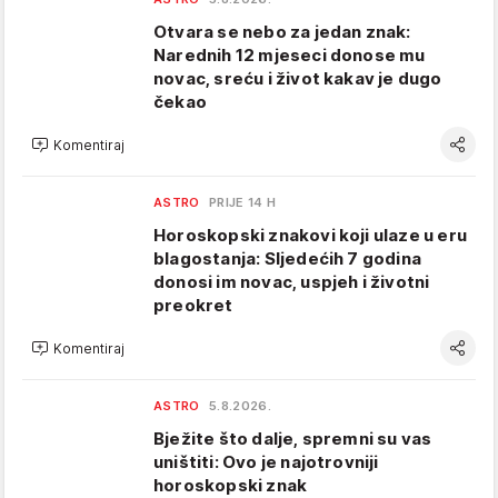
Otvara se nebo za jedan znak:
Narednih 12 mjeseci donose mu
novac, sreću i život kakav je dugo
čekao
Komentiraj
ASTRO
PRIJE 14 H
Horoskopski znakovi koji ulaze u eru
blagostanja: Sljedećih 7 godina
donosi im novac, uspjeh i životni
preokret
Komentiraj
ASTRO
5.8.2026.
Bježite što dalje, spremni su vas
uništiti: Ovo je najotrovniji
horoskopski znak