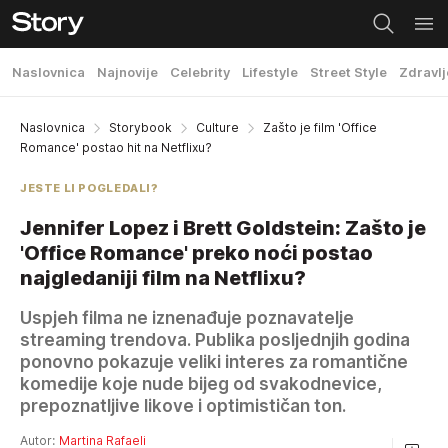
Naslovnica
Najnovije
Celebrity
Lifestyle
Street Style
Zdravlj
Naslovnica
Storybook
Culture
Zašto je film 'Office
Romance' postao hit na Netflixu?
JESTE LI POGLEDALI?
Jennifer Lopez i Brett Goldstein: Zašto je
'Office Romance' preko noći postao
najgledaniji film na Netflixu?
Uspjeh filma ne iznenađuje poznavatelje
streaming trendova. Publika posljednjih godina
ponovno pokazuje veliki interes za romantične
komedije koje nude bijeg od svakodnevice,
prepoznatljive likove i optimističan ton.
Autor:
Martina Rafaeli