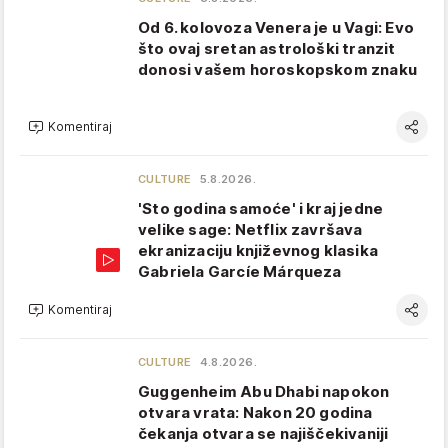
Od 6. kolovoza Venera je u Vagi: Evo
što ovaj sretan astrološki tranzit
donosi vašem horoskopskom znaku
Komentiraj
CULTURE
5.8.2026.
'Sto godina samoće' i kraj jedne
velike sage: Netflix završava
ekranizaciju književnog klasika
Gabriela Garcíe Márqueza
Komentiraj
CULTURE
4.8.2026.
Guggenheim Abu Dhabi napokon
otvara vrata: Nakon 20 godina
čekanja otvara se najiščekivaniji