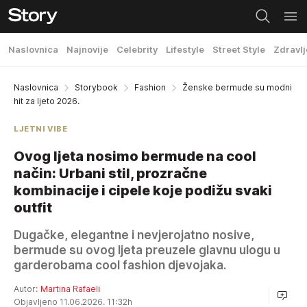
Naslovnica
Najnovije
Celebrity
Lifestyle
Street Style
Zdravlj
Naslovnica
Storybook
Fashion
Ženske bermude su modni
hit za ljeto 2026.
LJETNI VIBE
Ovog ljeta nosimo bermude na cool
način: Urbani stil, prozračne
kombinacije i cipele koje podižu svaki
outfit
Dugačke, elegantne i nevjerojatno nosive,
bermude su ovog ljeta preuzele glavnu ulogu u
garderobama cool fashion djevojaka.
Autor:
Martina Rafaeli
Objavljeno 11.06.2026. 11:32h