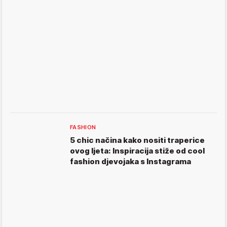
FASHION
5 chic načina kako nositi traperice
ovog ljeta: Inspiracija stiže od cool
fashion djevojaka s Instagrama