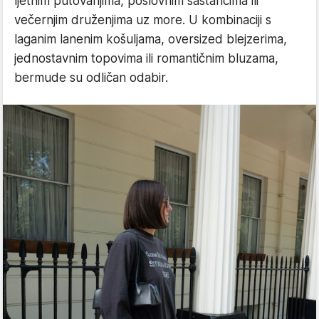
ljetnim putovanjima, poslovnim sastancima ili
večernjim druženjima uz more. U kombinaciji s
laganim lanenim košuljama, oversized blejzerima,
jednostavnim topovima ili romantičnim bluzama,
bermude su odličan odabir.