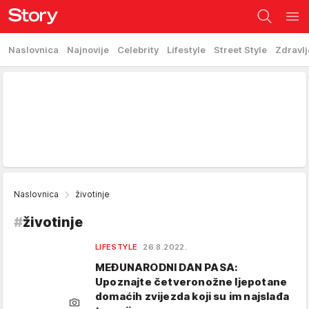
Naslovnica
Najnovije
Celebrity
Lifestyle
Street Style
Zdravlj
Naslovnica
životinje
#
životinje
LIFESTYLE
26.8.2022.
MEĐUNARODNI DAN PASA:
Upoznajte četveronožne ljepotane
domaćih zvijezda koji su im najslađa