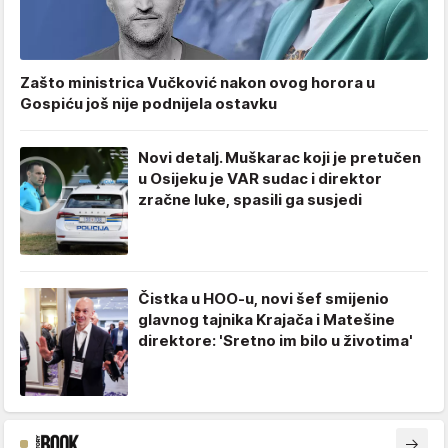
Zašto ministrica Vučković nakon ovog horora u
Gospiću još nije podnijela ostavku
Novi detalj. Muškarac koji je pretučen
u Osijeku je VAR sudac i direktor
zračne luke, spasili ga susjedi
Čistka u HOO-u, novi šef smijenio
glavnog tajnika Krajača i Matešine
direktore: 'Sretno im bilo u životima'