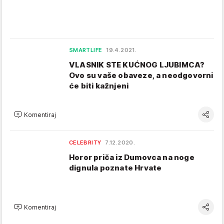
SMARTLIFE
19.4.2021.
VLASNIK STE KUĆNOG LJUBIMCA?
Ovo su vaše obaveze, a neodgovorni
će biti kažnjeni
Komentiraj
CELEBRITY
7.12.2020.
Horor priča iz Dumovca na noge
dignula poznate Hrvate
Komentiraj