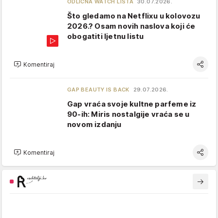
ODLIČNA WATCH LISTA
30.07.2026.
Što gledamo na Netflixu u kolovozu
2026.? Osam novih naslova koji će
obogatiti ljetnu listu
Komentiraj
GAP BEAUTY IS BACK
29.07.2026.
Gap vraća svoje kultne parfeme iz
90-ih: Miris nostalgije vraća se u
novom izdanju
Komentiraj