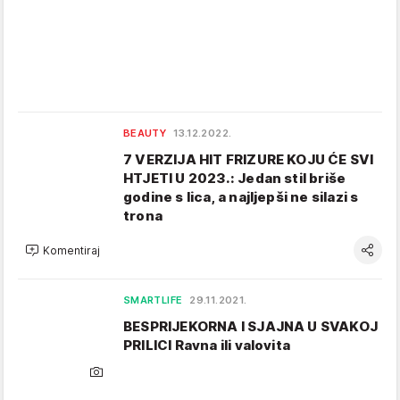
BEAUTY
13.12.2022.
7 VERZIJA HIT FRIZURE KOJU ĆE SVI
HTJETI U 2023.: Jedan stil briše
godine s lica, a najljepši ne silazi s
trona
Komentiraj
SMARTLIFE
29.11.2021.
BESPRIJEKORNA I SJAJNA U SVAKOJ
PRILICI Ravna ili valovita