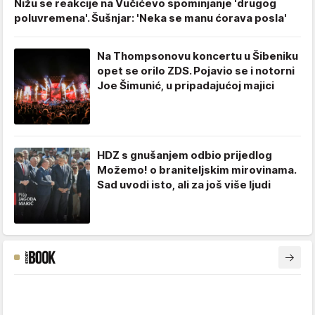
Nižu se reakcije na Vučićevo spominjanje 'drugog
poluvremena'. Šušnjar: 'Neka se manu ćorava posla'
Na Thompsonovu koncertu u Šibeniku
opet se orilo ZDS. Pojavio se i notorni
Joe Šimunić, u pripadajućoj majici
HDZ s gnušanjem odbio prijedlog
Možemo! o braniteljskim mirovinama.
Sad uvodi isto, ali za još više ljudi