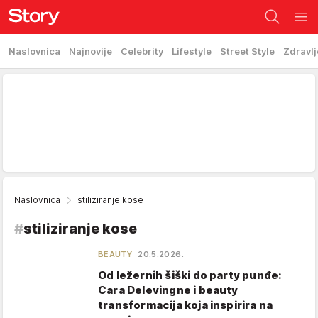
Naslovnica
Najnovije
Celebrity
Lifestyle
Street Style
Zdravlj
Naslovnica
stiliziranje kose
#
stiliziranje kose
BEAUTY
20.5.2026.
Od ležernih šiški do party punđe:
Cara Delevingne i beauty
transformacija koja inspirira na