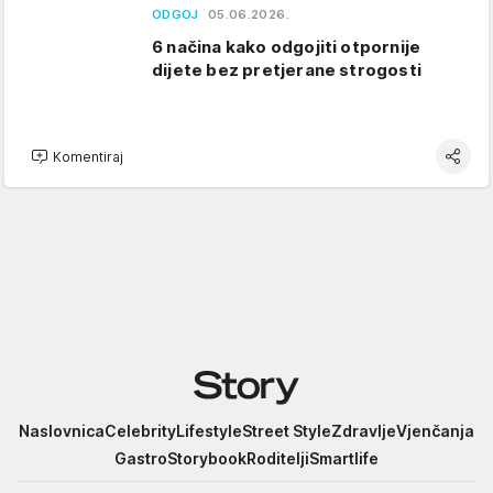
ODGOJ
05.06.2026.
6 načina kako odgojiti otpornije
dijete bez pretjerane strogosti
Komentiraj
Story
Naslovnica
Celebrity
Lifestyle
Street Style
Zdravlje
Vjenčanja
Gastro
Storybook
Roditelji
Smartlife