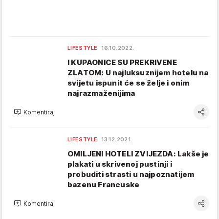
LIFESTYLE
16.10.2022.
I KUPAONICE SU PREKRIVENE
ZLATOM: U najluksuznijem hotelu na
svijetu ispunit će se želje i onim
najrazmaženijima
Komentiraj
LIFESTYLE
13.12.2021.
OMILJENI HOTELI ZVIJEZDA: Lakše je
plakati u skrivenoj pustinji i
probuditi strasti u najpoznatijem
bazenu Francuske
Komentiraj