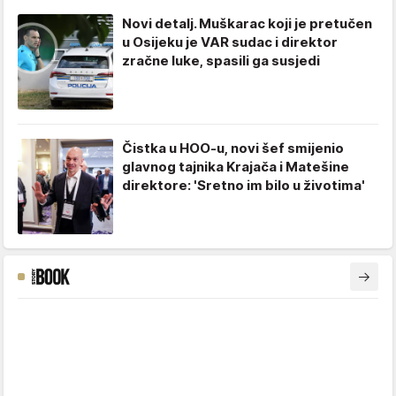
Novi detalj. Muškarac koji je pretučen
u Osijeku je VAR sudac i direktor
zračne luke, spasili ga susjedi
Čistka u HOO-u, novi šef smijenio
glavnog tajnika Krajača i Matešine
direktore: 'Sretno im bilo u životima'