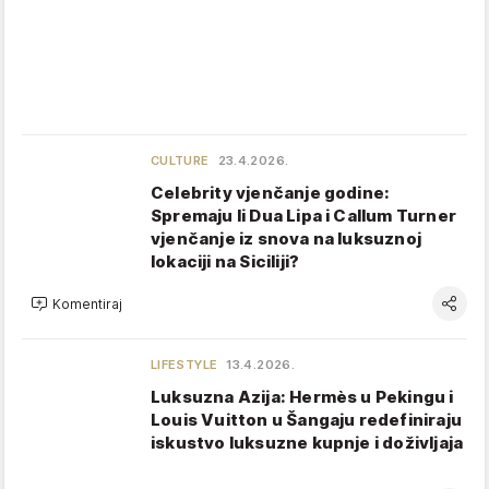
CULTURE
23.4.2026.
Celebrity vjenčanje godine:
Spremaju li Dua Lipa i Callum Turner
vjenčanje iz snova na luksuznoj
lokaciji na Siciliji?
Komentiraj
LIFESTYLE
13.4.2026.
Luksuzna Azija: Hermès u Pekingu i
Louis Vuitton u Šangaju redefiniraju
iskustvo luksuzne kupnje i doživljaja