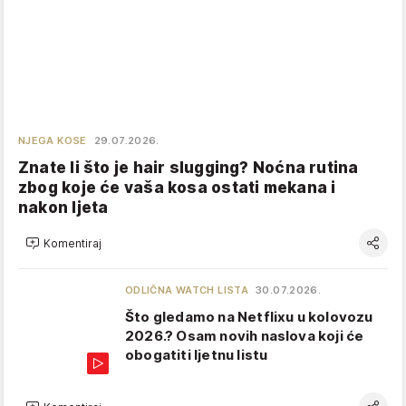
NJEGA KOSE
29.07.2026.
Znate li što je hair slugging? Noćna rutina
zbog koje će vaša kosa ostati mekana i
nakon ljeta
Komentiraj
ODLIČNA WATCH LISTA
30.07.2026.
Što gledamo na Netflixu u kolovozu
2026.? Osam novih naslova koji će
obogatiti ljetnu listu