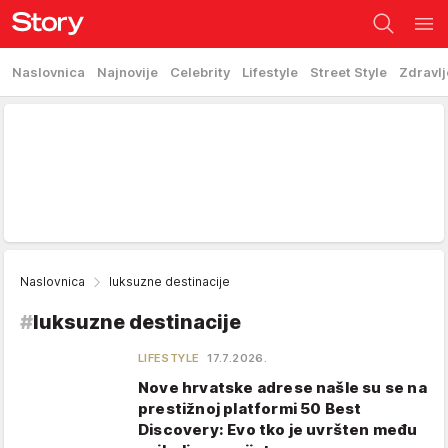
Naslovnica
Najnovije
Celebrity
Lifestyle
Street Style
Zdravlj
Naslovnica
luksuzne destinacije
#
luksuzne destinacije
LIFESTYLE
17.7.2026.
Nove hrvatske adrese našle su se na
prestižnoj platformi 50 Best
Discovery: Evo tko je uvršten među