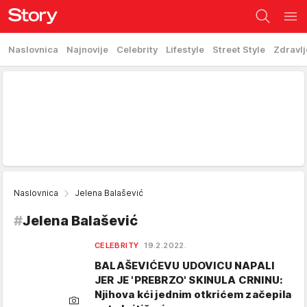
Naslovnica
Najnovije
Celebrity
Lifestyle
Street Style
Zdravlj
Naslovnica
Jelena Balašević
#
Jelena Balašević
CELEBRITY
19.2.2022.
BALAŠEVIĆEVU UDOVICU NAPALI
JER JE 'PREBRZO' SKINULA CRNINU:
Njihova kći jednim otkrićem začepila