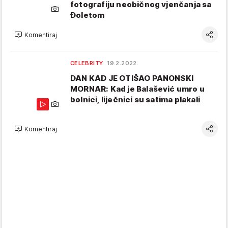
fotografiju neobičnog vjenčanja sa
Đoletom
Komentiraj
CELEBRITY
19.2.2022.
DAN KAD JE OTIŠAO PANONSKI
MORNAR: Kad je Balašević umro u
bolnici, liječnici su satima plakali
Komentiraj