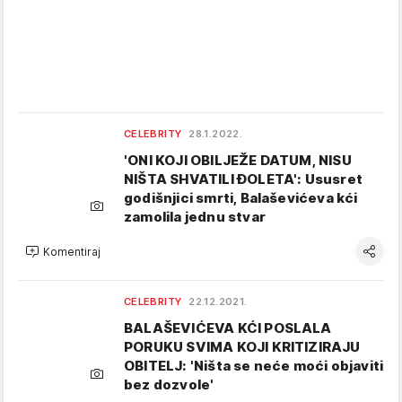
CELEBRITY
28.1.2022.
'ONI KOJI OBILJEŽE DATUM, NISU
NIŠTA SHVATILI ĐOLETA': Ususret
godišnjici smrti, Balaševićeva kći
zamolila jednu stvar
Komentiraj
CELEBRITY
22.12.2021.
BALAŠEVIĆEVA KĆI POSLALA
PORUKU SVIMA KOJI KRITIZIRAJU
OBITELJ: 'Ništa se neće moći objaviti
bez dozvole'