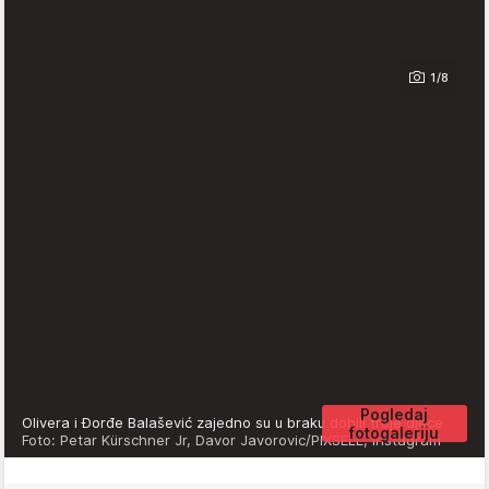
1/8
Pogledaj
Olivera i Đorđe Balašević zajedno su u braku dobili troje djece
fotogaleriju
Foto: Petar Kürschner Jr, Davor Javorovic/PIXSELL, Instagram