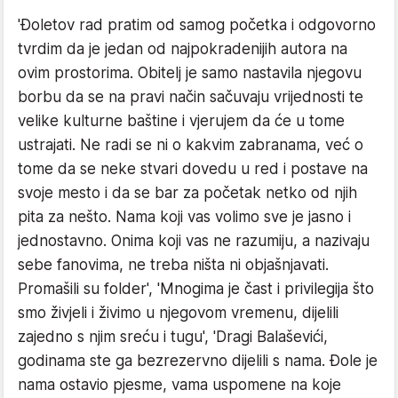
'Đoletov rad pratim od samog početka i odgovorno
tvrdim da je jedan od najpokradenijih autora na
ovim prostorima. Obitelj je samo nastavila njegovu
borbu da se na pravi način sačuvaju vrijednosti te
velike kulturne baštine i vjerujem da će u tome
ustrajati. Ne radi se ni o kakvim zabranama, već o
tome da se neke stvari dovedu u red i postave na
svoje mesto i da se bar za početak netko od njih
pita za nešto. Nama koji vas volimo sve je jasno i
jednostavno. Onima koji vas ne razumiju, a nazivaju
sebe fanovima, ne treba ništa ni objašnjavati.
Promašili su folder', 'Mnogima je čast i privilegija što
smo živjeli i živimo u njegovom vremenu, dijelili
zajedno s njim sreću i tugu', 'Dragi Balaševići,
godinama ste ga bezrezervno dijelili s nama. Đole je
nama ostavio pjesme, vama uspomene na koje