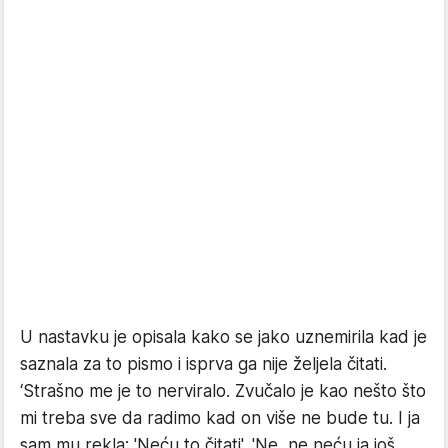
U nastavku je opisala kako se jako uznemirila kad je
saznala za to pismo i isprva ga nije željela čitati.
‘Strašno me je to nerviralo. Zvučalo je kao nešto što
mi treba sve da radimo kad on više ne bude tu. I ja
sam mu rekla: 'Neću to čitati'. 'Ne, ne neću ja još