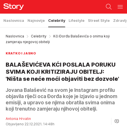
Naslovnica
Najnovije
Celebrity
Lifestyle
Street Style
Zdravlj
Naslovnica
Celebrity
Kći Đorđa Balaševića o onima koji
zamjeraju njegovoj obitelji
KRATKO I JASNO
BALAŠEVIĆEVA KĆI POSLALA PORUKU
SVIMA KOJI KRITIZIRAJU OBITELJ:
'Ništa se neće moći objaviti bez dozvole'
Jovana Balašević na svom je Instagram profilu
objavila riječi oca Đorđa koje je izjavio u jednom
emisiji, a upravo se njima obratila svima onima
koji trenutno zamjeraju njihovoj obitelji.
Antonia Hrvatin
Objavljeno 22.12.2021. 14:48h