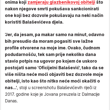
onima koji
zamjeraju glazbenikovoj obitelji
što
nakon njegove smrti pokušava sankcionirati
one koji bez dozvole pokušavaju na neki način
koristiti Balaševićeva djela.
'Jer, da jesam, pa makar samo na minut, odavno
bih presudio da moram pogasiti sve lažne
profile otvorene na moje ime. Ovako, čudnom
podudarnošću, tek sam prije nekoliko dana
stavio potpis na ugovor po kojem će uskoro
postojati samo 'Oficijelni Balašević', tako da se
više ništa neće moći objaviti bez dozvole moje
obitelji, isto kao što nitko neće moći okačiti o
nas...'
, stoji u screenshotu Balaševićevih riječi iz
2017. godine koje je Jovana preuzela iz Dalmacije
Danas.