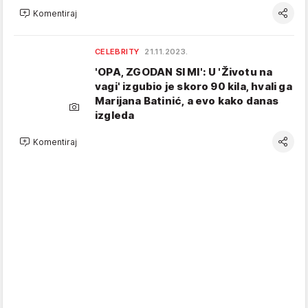
Komentiraj
CELEBRITY
21.11.2023.
'OPA, ZGODAN SI MI': U 'Životu na
vagi' izgubio je skoro 90 kila, hvali ga
Marijana Batinić, a evo kako danas
izgleda
Komentiraj