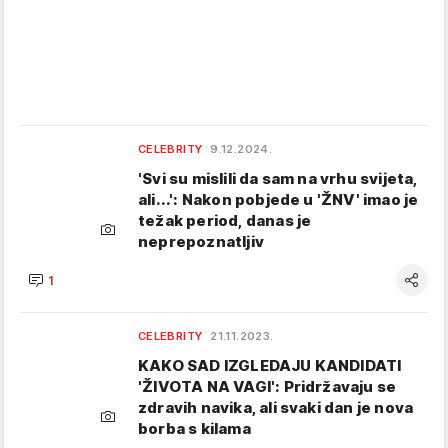
CELEBRITY
9.12.2024.
'Svi su mislili da sam na vrhu svijeta,
ali...': Nakon pobjede u 'ŽNV' imao je
težak period, danas je
neprepoznatljiv
1
CELEBRITY
21.11.2023.
KAKO SAD IZGLEDAJU KANDIDATI
'ŽIVOTA NA VAGI': Pridržavaju se
zdravih navika, ali svaki dan je nova
borba s kilama