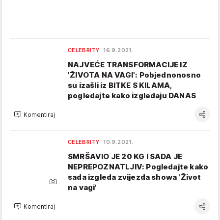
CELEBRITY
16.9.2021.
NAJVEĆE TRANSFORMACIJE IZ
'ŽIVOTA NA VAGI': Pobjednonosno
su izašli iz BITKE S KILAMA,
pogledajte kako izgledaju DANAS
Komentiraj
CELEBRITY
10.9.2021.
SMRŠAVIO JE 20 KG I SADA JE
NEPREPOZNATLJIV: Pogledajte kako
sada izgleda zvijezda showa 'Život
na vagi'
Komentiraj