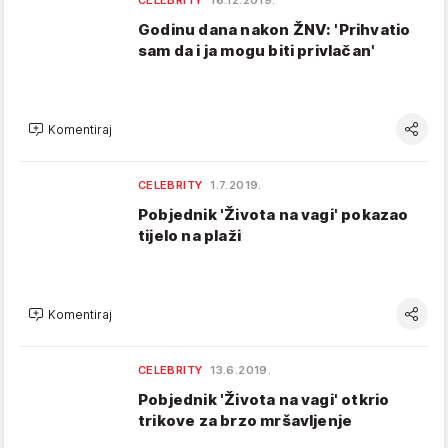
CELEBRITY
16.12.2019.
Godinu dana nakon ŽNV: 'Prihvatio
sam da i ja mogu biti privlačan'
Komentiraj
CELEBRITY
1.7.2019.
Pobjednik 'Života na vagi' pokazao
tijelo na plaži
Komentiraj
CELEBRITY
13.6.2019.
Pobjednik 'Života na vagi' otkrio
trikove za brzo mršavljenje