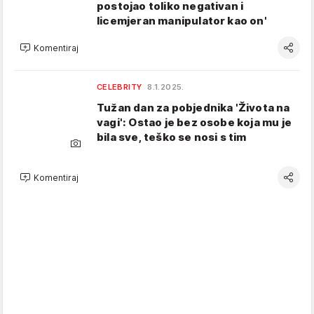
postojao toliko negativan i
licemjeran manipulator kao on'
Komentiraj
CELEBRITY
8.1.2025.
Tužan dan za pobjednika 'Života na
vagi': Ostao je bez osobe koja mu je
bila sve, teško se nosi s tim
Komentiraj