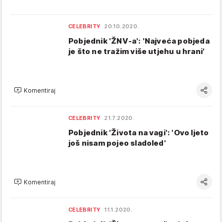
CELEBRITY
20.10.2020.
Pobjednik 'ŽNV-a': 'Najveća pobjeda
je što ne tražim više utjehu u hrani'
Komentiraj
CELEBRITY
21.7.2020.
Pobjednik 'Života na vagi': 'Ovo ljeto
još nisam pojeo sladoled'
Komentiraj
CELEBRITY
11.1.2020.