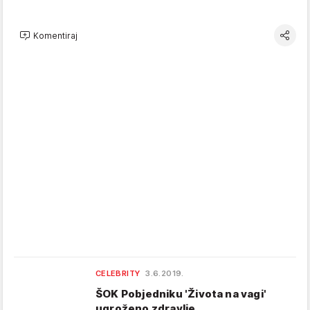
Komentiraj
CELEBRITY
3.6.2019.
ŠOK Pobjedniku 'Života na vagi'
ugroženo zdravlje