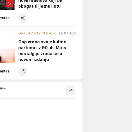
novih naslova koji će
obogatiti ljetnu listu
ntiraj
GAP BEAUTY IS BACK
29.07.2026.
Gap vraća svoje kultne
parfeme iz 90-ih: Miris
nostalgije vraća se u
novom izdanju
ntiraj