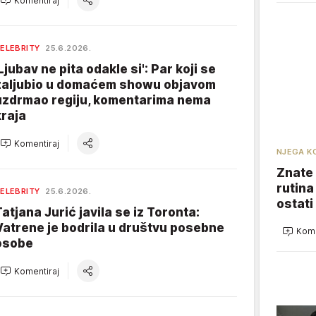
Komentiraj
ELEBRITY
25.6.2026.
'Ljubav ne pita odakle si': Par koji se
zaljubio u domaćem showu objavom
uzdrmao regiju, komentarima nema
kraja
Komentiraj
NJEGA K
Znate 
rutina
ELEBRITY
25.6.2026.
ostati
Tatjana Jurić javila se iz Toronta:
Vatrene je bodrila u društvu posebne
Kome
osobe
Komentiraj