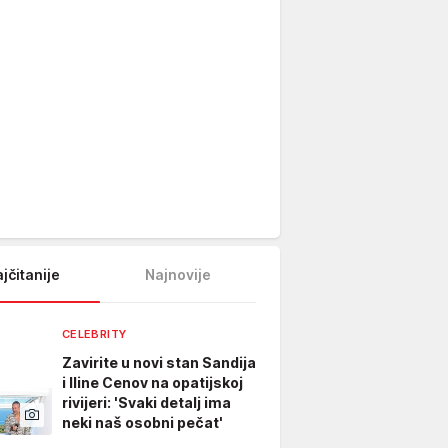
jčitanije
Najnovije
CELEBRITY
Zavirite u novi stan Sandija
i Iline Cenov na opatijskoj
rivijeri: 'Svaki detalj ima
neki naš osobni pečat'