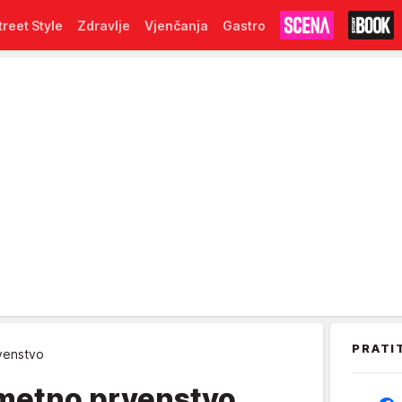
treet Style
Zdravlje
Vjenčanja
Gastro
PRATI
venstvo
metno prvenstvo