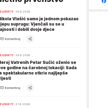
ELEBRITY
28.6.2026.
Nikola Vlašić samo je jednom pokazao
lijepu suprugu: Vjenčali su se u
tajnosti i dobili dvoje djece
Komentiraj
ELEBRITY
28.6.2026.
Heroj Vatrenih Petar Sučić oženio se
ove godine na čarobnoj lokaciji: Sada
je spektakularno otkrio najljepše
ijesti
Komentiraj
ELEBRITY
27.6.2026.