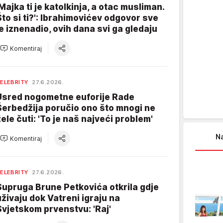
'Majka ti je katolkinja, a otac musliman.
Što si ti?': Ibrahimovićev odgovor sve
je iznenadio, ovih dana svi ga gledaju
Komentiraj
ELEBRITY
27.6.2026.
Usred nogometne euforije Rade
Šerbedžija poručio ono što mnogi ne
žele čuti: 'To je naš najveći problem'
Na
Komentiraj
ELEBRITY
27.6.2026.
Supruga Brune Petkovića otkrila gdje
uživaju dok Vatreni igraju na
Svjetskom prvenstvu: 'Raj'