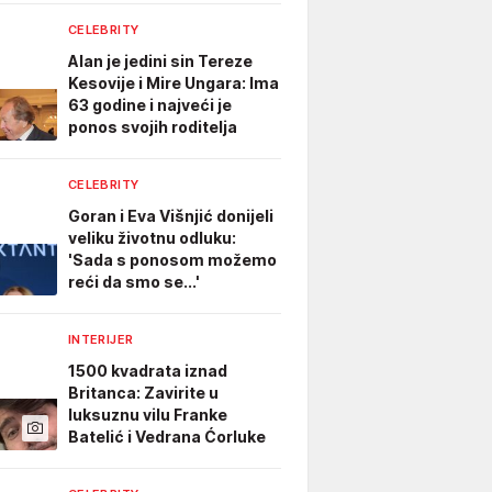
CELEBRITY
Alan je jedini sin Tereze
Kesovije i Mire Ungara: Ima
63 godine i najveći je
ponos svojih roditelja
CELEBRITY
Goran i Eva Višnjić donijeli
veliku životnu odluku:
'Sada s ponosom možemo
reći da smo se...'
INTERIJER
1500 kvadrata iznad
Britanca: Zavirite u
luksuznu vilu Franke
Batelić i Vedrana Ćorluke