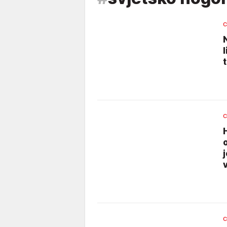
C
C
v
C