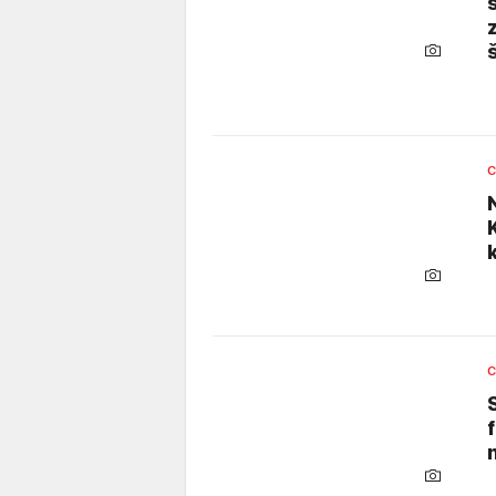
C
k
C