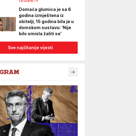
CELEBRITY
Domaća glumica je sa 6
godina izmještena iz
obitelji, 15 godina bila je u
domskom sustavu: 'Nije
bilo smisla žaliti se'
Sve najčitanije vijesti