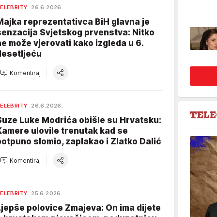
ELEBRITY
26.6.2026.
Majka reprezentativca BiH glavna je
senzacija Svjetskog prvenstva: Nitko
ne može vjerovati kako izgleda u 6.
desetljeću
Komentiraj
ELEBRITY
26.6.2026.
Suze Luke Modrića obišle su Hrvatsku:
Kamere ulovile trenutak kad se
potpuno slomio, zaplakao i Zlatko Dalić
Komentiraj
ELEBRITY
25.6.2026.
Ljepše polovice Zmajeva: On ima dijete