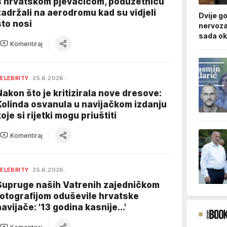
s hrvatskom pjevačicom, poduzetnicu
zadržali na aerodromu kad su vidjeli
Dvije g
što nosi
nervoza
sada ok
Komentiraj
ELEBRITY
25.6.2026.
Nakon što je kritizirala nove dresove:
Kolinda osvanula u navijačkom izdanju
oje si rijetki mogu priuštiti
Komentiraj
ELEBRITY
25.6.2026.
Supruge naših Vatrenih zajedničkom
fotografijom oduševile hrvatske
navijače: '13 godina kasnije...'