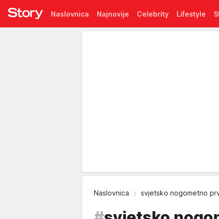
Naslovnica
Najnovije
Celebrity
Lifestyle
S
Pretplata
Naslovnica
svjetsko nogometno pr
#
svjetsko nogo