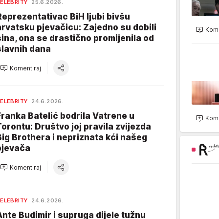
ELEBRITY
25.6.2026.
Reprezentativac BiH ljubi bivšu
hrvatsku pjevačicu: Zajedno su dobili
Kome
sina, ona se drastično promijenila od
slavnih dana
Komentiraj
ELEBRITY
24.6.2026.
Franka Batelić bodrila Vatrene u
Kome
Torontu: Društvo joj pravila zvijezda
Big Brothera i nepriznata kći našeg
pjevača
Komentiraj
ELEBRITY
24.6.2026.
Ante Budimir i supruga dijele tužnu