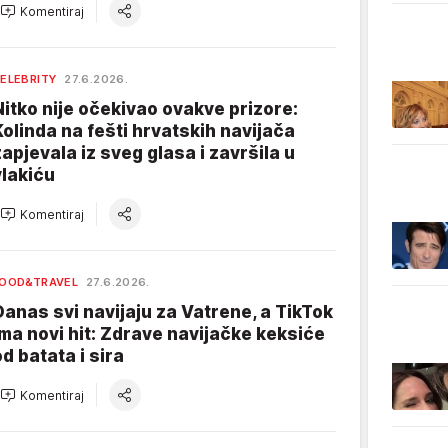
Komentiraj
ELEBRITY
27.6.2026.
Nitko nije očekivao ovakve prizore:
Kolinda na fešti hrvatskih navijača
zapjevala iz sveg glasa i završila u
vlakiću
Komentiraj
OOD&TRAVEL
27.6.2026.
Danas svi navijaju za Vatrene, a TikTok
ima novi hit: Zdrave navijačke keksiće
od batata i sira
Komentiraj