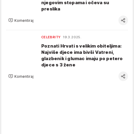
njegovim stopama i očeva su
preslika
Komentiraj
CELEBRITY
19.3.2025.
Poznati Hrvati s velikim obiteljima:
Najviše djece ima bivši Vatreni,
glazbenik i glumac imaju po petero
djece s 3 žene
Komentiraj