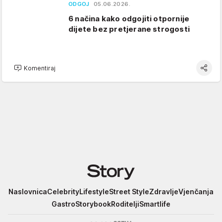
ODGOJ
05.06.2026.
6 načina kako odgojiti otpornije
dijete bez pretjerane strogosti
Komentiraj
Story
Naslovnica
Celebrity
Lifestyle
Street Style
Zdravlje
Vjenčanja
Gastro
Storybook
Roditelji
Smartlife