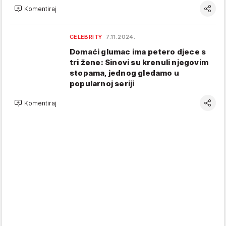
Komentiraj
CELEBRITY
7.11.2024.
Domaći glumac ima petero djece s
tri žene: Sinovi su krenuli njegovim
stopama, jednog gledamo u
popularnoj seriji
Komentiraj