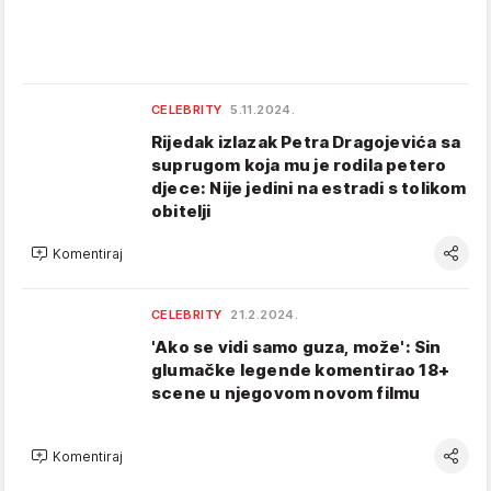
CELEBRITY
5.11.2024.
Rijedak izlazak Petra Dragojevića sa
suprugom koja mu je rodila petero
djece: Nije jedini na estradi s tolikom
obitelji
Komentiraj
CELEBRITY
21.2.2024.
'Ako se vidi samo guza, može': Sin
glumačke legende komentirao 18+
scene u njegovom novom filmu
Komentiraj