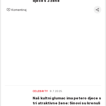
djece s 3 žene
Komentiraj
CELEBRITY
9.7.2025.
Naš kultni glumac ima petero djece s
tri atraktivne žene: Sinovi su krenuli