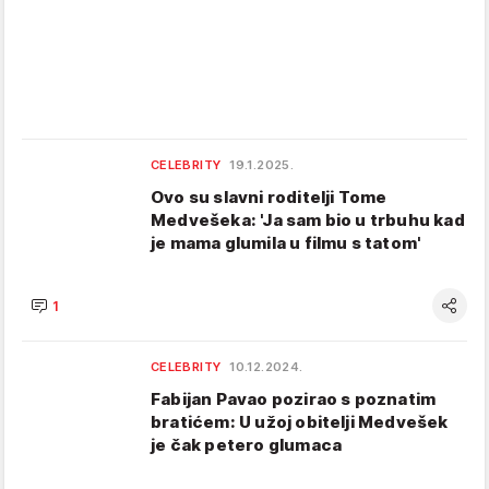
CELEBRITY
19.1.2025.
Ovo su slavni roditelji Tome
Medvešeka: 'Ja sam bio u trbuhu kad
je mama glumila u filmu s tatom'
1
CELEBRITY
10.12.2024.
Fabijan Pavao pozirao s poznatim
bratićem: U užoj obitelji Medvešek
je čak petero glumaca