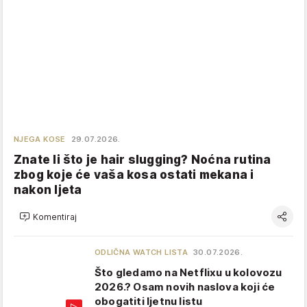
NJEGA KOSE
29.07.2026.
Znate li što je hair slugging? Noćna rutina
zbog koje će vaša kosa ostati mekana i
nakon ljeta
Komentiraj
ODLIČNA WATCH LISTA
30.07.2026.
Što gledamo na Netflixu u kolovozu
2026.? Osam novih naslova koji će
obogatiti ljetnu listu