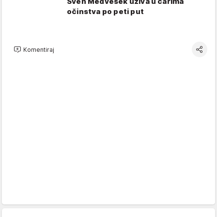
Sven Medvešek uživa u čarima
očinstva po peti put
Komentiraj