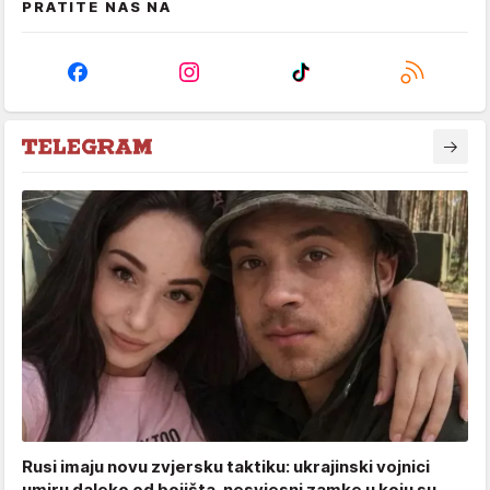
PRATITE NAS NA
Rusi imaju novu zvjersku taktiku: ukrajinski vojnici
umiru daleko od bojišta, nesvjesni zamke u koju su