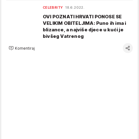
CELEBRITY
18.6.2022.
OVI POZNATI HRVATI PONOSE SE
VELIKIM OBITELJIMA: Puno ih ima i
blizance, a najviše djece u kući je
bivšeg Vatrenog
Komentiraj