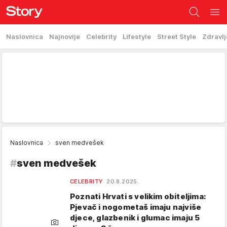
Naslovnica
Najnovije
Celebrity
Lifestyle
Street Style
Zdravlj
Naslovnica
sven medvešek
#
sven medvešek
CELEBRITY
20.8.2025.
Poznati Hrvati s velikim obiteljima:
Pjevač i nogometaš imaju najviše
djece, glazbenik i glumac imaju 5