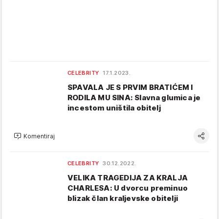
CELEBRITY
17.1.2023.
SPAVALA JE S PRVIM BRATIĆEM I
RODILA MU SINA: Slavna glumica je
incestom uništila obitelj
Komentiraj
CELEBRITY
30.12.2022.
VELIKA TRAGEDIJA ZA KRALJA
CHARLESA: U dvorcu preminuo
blizak član kraljevske obitelji