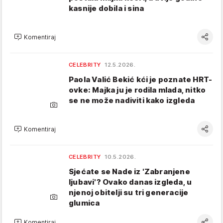
kasnije dobila i sina
Komentiraj
CELEBRITY
12.5.2026.
Paola Valić Bekić kći je poznate HRT-
ovke: Majka ju je rodila mlada, nitko
se ne može nadiviti kako izgleda
Komentiraj
CELEBRITY
10.5.2026.
Sjećate se Nade iz 'Zabranjene
ljubavi'? Ovako danas izgleda, u
njenoj obitelji su tri generacije
glumica
Komentiraj