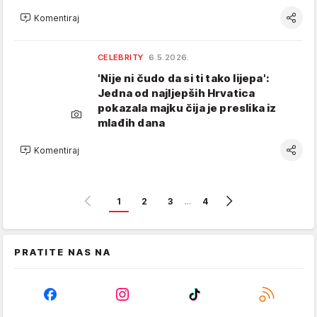
Komentiraj
CELEBRITY
6.5.2026.
'Nije ni čudo da si ti tako lijepa':
Jedna od najljepših Hrvatica
pokazala majku čija je preslika iz
mlađih dana
Komentiraj
1
2
3
…
4
PRATITE NAS NA