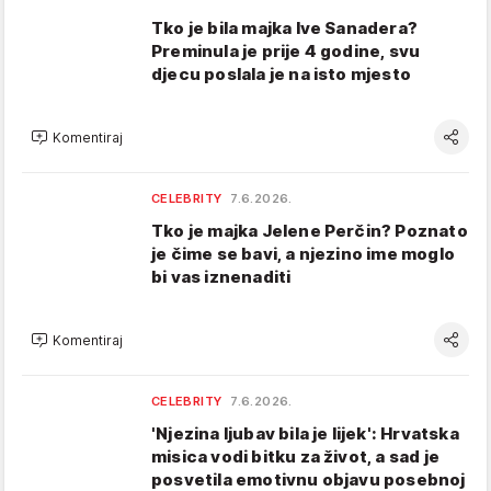
Tko je bila majka Ive Sanadera?
Preminula je prije 4 godine, svu
djecu poslala je na isto mjesto
Komentiraj
CELEBRITY
7.6.2026.
Tko je majka Jelene Perčin? Poznato
je čime se bavi, a njezino ime moglo
bi vas iznenaditi
Komentiraj
CELEBRITY
7.6.2026.
'Njezina ljubav bila je lijek': Hrvatska
misica vodi bitku za život, a sad je
posvetila emotivnu objavu posebnoj