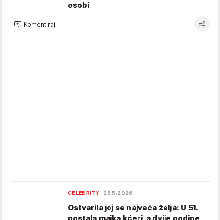
osobi
Komentiraj
CELEBRITY
23.5.2026.
Ostvarila joj se najveća želja: U 51.
postala majka kćeri, a dvije godine