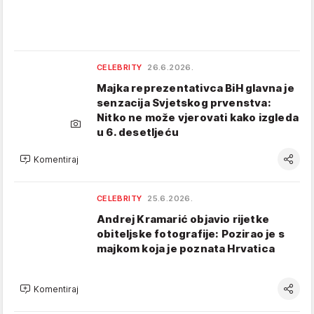
CELEBRITY
26.6.2026.
Majka reprezentativca BiH glavna je
senzacija Svjetskog prvenstva:
Nitko ne može vjerovati kako izgleda
u 6. desetljeću
Komentiraj
CELEBRITY
25.6.2026.
Andrej Kramarić objavio rijetke
obiteljske fotografije: Pozirao je s
majkom koja je poznata Hrvatica
Komentiraj