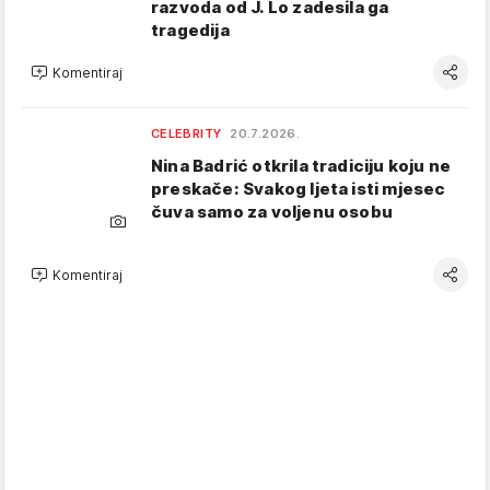
razvoda od J. Lo zadesila ga
tragedija
Komentiraj
CELEBRITY
20.7.2026.
Nina Badrić otkrila tradiciju koju ne
preskače: Svakog ljeta isti mjesec
čuva samo za voljenu osobu
Komentiraj