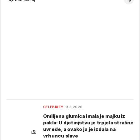
CELEBRITY
9.5.2026.
Omiljena glumica imala je majku iz
pakla: U djetinjstvu je trpjela strašne
uvrede, a ovako ju je izdala na
vrhuncu slave