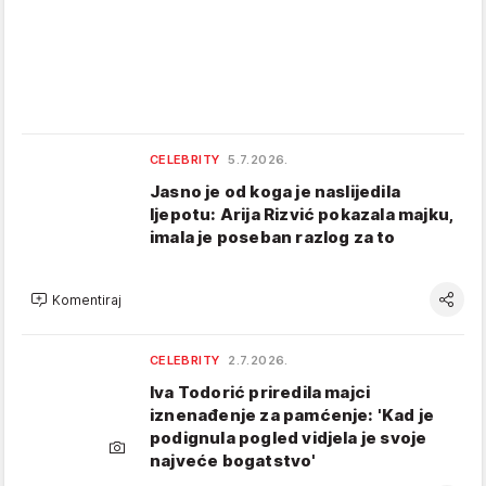
CELEBRITY
5.7.2026.
Jasno je od koga je naslijedila
ljepotu: Arija Rizvić pokazala majku,
imala je poseban razlog za to
Komentiraj
CELEBRITY
2.7.2026.
Iva Todorić priredila majci
iznenađenje za pamćenje: 'Kad je
podignula pogled vidjela je svoje
najveće bogatstvo'