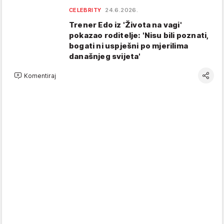
CELEBRITY
24.6.2026.
Trener Edo iz 'Života na vagi'
pokazao roditelje: 'Nisu bili poznati,
bogati ni uspješni po mjerilima
današnjeg svijeta'
Komentiraj