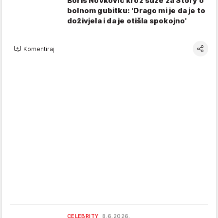
Boris Novković kroz suze za Story o
bolnom gubitku: 'Drago mi je da je to
doživjela i da je otišla spokojno'
Komentiraj
CELEBRITY
8.6.2026.