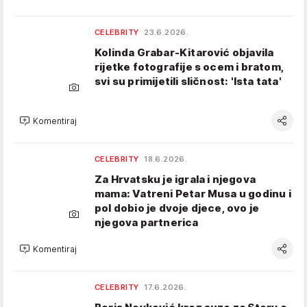
CELEBRITY
23.6.2026.
Kolinda Grabar-Kitarović objavila
rijetke fotografije s ocem i bratom,
svi su primijetili sličnost: 'Ista tata'
Komentiraj
CELEBRITY
18.6.2026.
Za Hrvatsku je igrala i njegova
mama: Vatreni Petar Musa u godinu i
pol dobio je dvoje djece, ovo je
njegova partnerica
Komentiraj
CELEBRITY
17.6.2026.