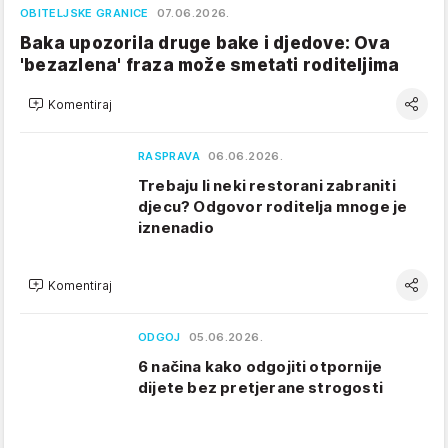
OBITELJSKE GRANICE
07.06.2026.
Baka upozorila druge bake i djedove: Ova
'bezazlena' fraza može smetati roditeljima
Komentiraj
RASPRAVA
06.06.2026.
Trebaju li neki restorani zabraniti
djecu? Odgovor roditelja mnoge je
iznenadio
Komentiraj
ODGOJ
05.06.2026.
6 načina kako odgojiti otpornije
dijete bez pretjerane strogosti