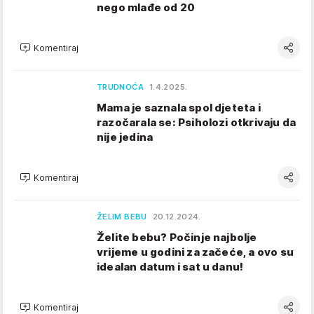
nego mlađe od 20
Komentiraj
TRUDNOĆA
1.4.2025.
Mama je saznala spol djeteta i
razočarala se: Psiholozi otkrivaju da
nije jedina
Komentiraj
ŽELIM BEBU
20.12.2024.
Želite bebu? Počinje najbolje
vrijeme u godini za začeće, a ovo su
idealan datum i sat u danu!
Komentiraj