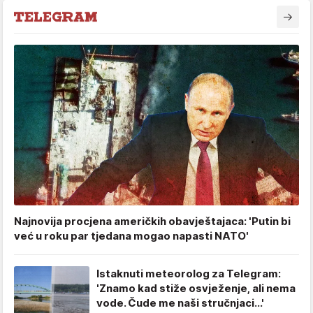
Najnovija procjena američkih obavještajaca: 'Putin bi
već u roku par tjedana mogao napasti NATO'
Istaknuti meteorolog za Telegram:
'Znamo kad stiže osvježenje, ali nema
vode. Čude me naši stručnjaci...'