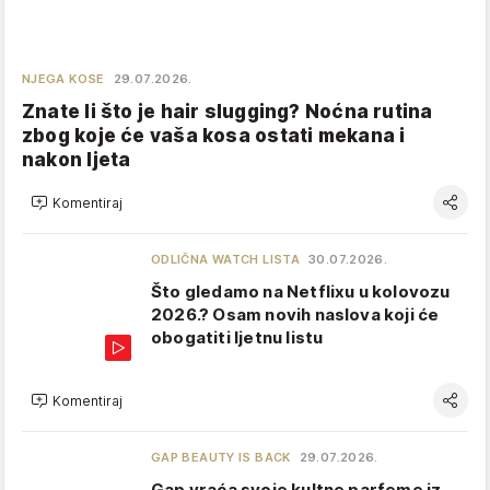
NJEGA KOSE
29.07.2026.
Znate li što je hair slugging? Noćna rutina
zbog koje će vaša kosa ostati mekana i
nakon ljeta
Komentiraj
ODLIČNA WATCH LISTA
30.07.2026.
Što gledamo na Netflixu u kolovozu
2026.? Osam novih naslova koji će
obogatiti ljetnu listu
Komentiraj
GAP BEAUTY IS BACK
29.07.2026.
Gap vraća svoje kultne parfeme iz