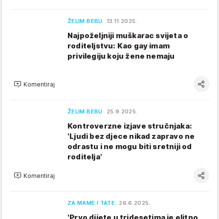
ŽELIM BEBU
13.11.2025.
Najpoželjniji muškarac svijeta o
roditeljstvu: Kao gay imam
privilegiju koju žene nemaju
Komentiraj
ŽELIM BEBU
25.9.2025.
Kontroverzne izjave stručnjaka:
'Ljudi bez djece nikad zapravo ne
odrastu i ne mogu biti sretniji od
roditelja'
Komentiraj
ZA MAME I TATE
26.6.2025.
'Prvo dijete u tridesetima je elitno