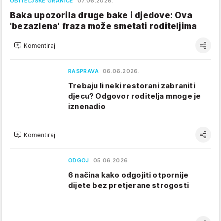
OBITELJSKE GRANICE
07.06.2026.
Baka upozorila druge bake i djedove: Ova
'bezazlena' fraza može smetati roditeljima
Komentiraj
RASPRAVA
06.06.2026.
Trebaju li neki restorani zabraniti
djecu? Odgovor roditelja mnoge je
iznenadio
Komentiraj
ODGOJ
05.06.2026.
6 načina kako odgojiti otpornije
dijete bez pretjerane strogosti