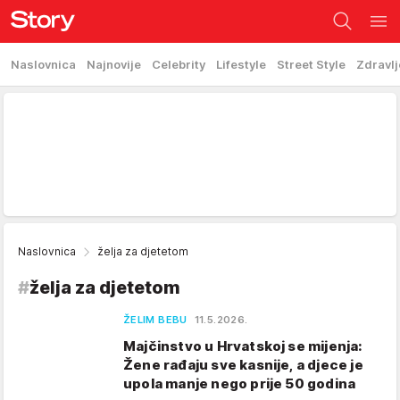
Naslovnica
Najnovije
Celebrity
Lifestyle
Street Style
Zdravlj
Naslovnica
želja za djetetom
#
želja za djetetom
ŽELIM BEBU
11.5.2026.
Majčinstvo u Hrvatskoj se mijenja:
Žene rađaju sve kasnije, a djece je
upola manje nego prije 50 godina