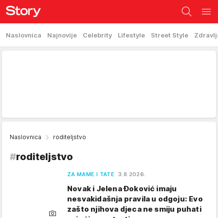
Naslovnica
Najnovije
Celebrity
Lifestyle
Street Style
Zdravlj
Naslovnica
roditeljstvo
#
roditeljstvo
ZA MAME I TATE
3.8.2026.
Novak i Jelena Đoković imaju
nesvakidašnja pravila u odgoju: Evo
zašto njihova djeca ne smiju puhati