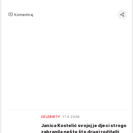
Komentiraj
CELEBRITY
17.4.2026.
Janica Kostelić svojoj je djeci strogo
zabranila nešto što drugi roditelji