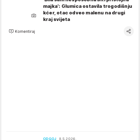
majka': Glumica ostavila trogodišnju
kćer, otac odveo malenu na drugi
kraj svijeta
Komentiraj
ODGOJ
8.5.2026.