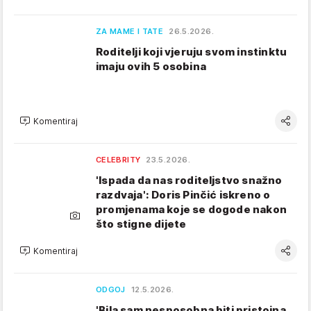
ZA MAME I TATE
26.5.2026.
Roditelji koji vjeruju svom instinktu
imaju ovih 5 osobina
Komentiraj
CELEBRITY
23.5.2026.
'Ispada da nas roditeljstvo snažno
razdvaja': Doris Pinčić iskreno o
promjenama koje se dogode nakon
što stigne dijete
Komentiraj
ODGOJ
12.5.2026.
'Bila sam nesposobna biti pristojna