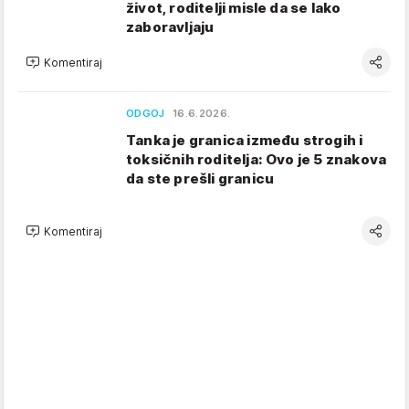
život, roditelji misle da se lako
zaboravljaju
Komentiraj
ODGOJ
16.6.2026.
Tanka je granica između strogih i
toksičnih roditelja: Ovo je 5 znakova
da ste prešli granicu
Komentiraj