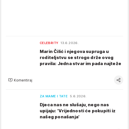
CELEBRITY
13.6.2026.
Marin Čilić i njegova supruga u
roditeljstvu se strogo drže ovog
pravila: Jedna stvar im pada najteže
Komentiraj
ZA MAME I TATE
5.6.2026.
Djeca nas ne slušaju, nego nas
upijaju: 'Vrijednosti će pokupiti iz
našeg ponašanja'