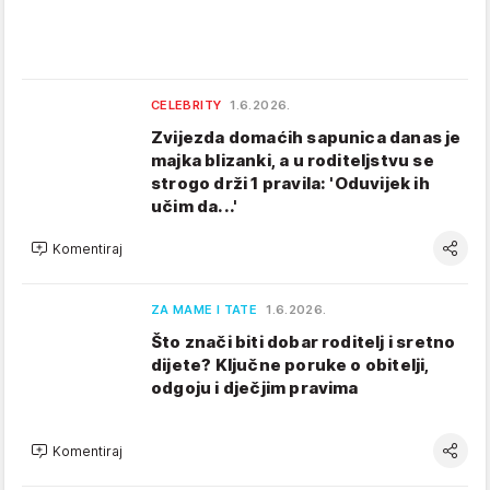
CELEBRITY
1.6.2026.
Zvijezda domaćih sapunica danas je
majka blizanki, a u roditeljstvu se
strogo drži 1 pravila: 'Oduvijek ih
učim da...'
Komentiraj
ZA MAME I TATE
1.6.2026.
Što znači biti dobar roditelj i sretno
dijete? Ključne poruke o obitelji,
odgoju i dječjim pravima
Komentiraj