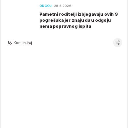
ODGOJ
29.5.2026.
Pametni roditelji izbjegavaju ovih 9
pogrešaka jer znaju da u odgoju
nema popravnog ispita
Komentiraj