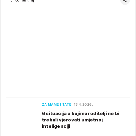
Komentiraj
ZA MAME I TATE
13.4.2026.
6 situacija u kojima roditelji ne bi
trebali vjerovati umjetnoj
inteligenciji