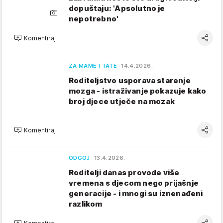
dopuštaju: 'Apsolutno je
nepotrebno'
Komentiraj
ZA MAME I TATE
14.4.2026.
Roditeljstvo usporava starenje
mozga - istraživanje pokazuje kako
broj djece utječe na mozak
Komentiraj
ODGOJ
13.4.2026.
Roditelji danas provode više
vremena s djecom nego prijašnje
generacije - i mnogi su iznenađeni
razlikom