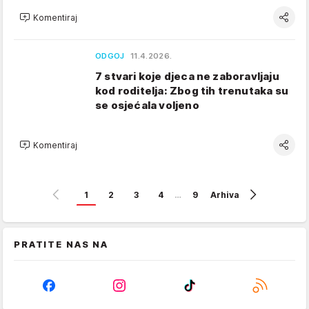
Komentiraj
ODGOJ
11.4.2026.
7 stvari koje djeca ne zaboravljaju
kod roditelja: Zbog tih trenutaka su
se osjećala voljeno
Komentiraj
1
2
3
4
…
9
Arhiva
PRATITE NAS NA