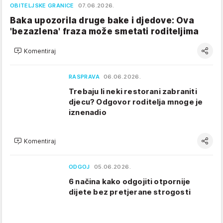
OBITELJSKE GRANICE
07.06.2026.
Baka upozorila druge bake i djedove: Ova
'bezazlena' fraza može smetati roditeljima
Komentiraj
RASPRAVA
06.06.2026.
Trebaju li neki restorani zabraniti
djecu? Odgovor roditelja mnoge je
iznenadio
Komentiraj
ODGOJ
05.06.2026.
6 načina kako odgojiti otpornije
dijete bez pretjerane strogosti