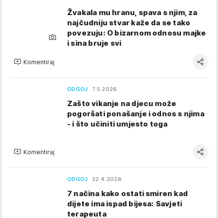
Žvakala mu hranu, spava s njim, za
najčudniju stvar kaže da se tako
povezuju: O bizarnom odnosu majke
i sina bruje svi
Komentiraj
ODGOJ
7.5.2026.
Zašto vikanje na djecu može
pogoršati ponašanje i odnos s njima
- i što učiniti umjesto toga
Komentiraj
ODGOJ
22.4.2026.
7 načina kako ostati smiren kad
dijete ima ispad bijesa: Savjeti
terapeuta