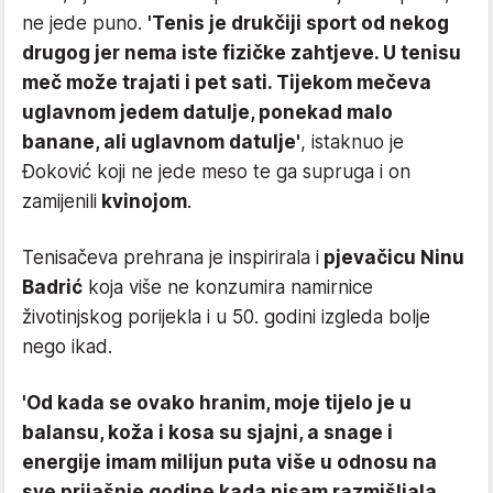
ne jede puno.
'Tenis je drukčiji sport od nekog
drugog jer nema iste fizičke zahtjeve. U tenisu
meč može trajati i pet sati. Tijekom mečeva
uglavnom jedem datulje, ponekad malo
banane, ali uglavnom datulje'
, istaknuo je
Đoković koji ne jede meso te ga supruga i on
zamijenili
kvinojom
.
Tenisačeva prehrana je inspirirala i
pjevačicu Ninu
Badrić
koja više ne konzumira namirnice
životinjskog porijekla i u 50. godini izgleda bolje
nego ikad.
'Od kada se ovako hranim, moje tijelo je u
balansu, koža i kosa su sjajni, a snage i
energije imam milijun puta više u odnosu na
sve prijašnje godine kada nisam razmišljala