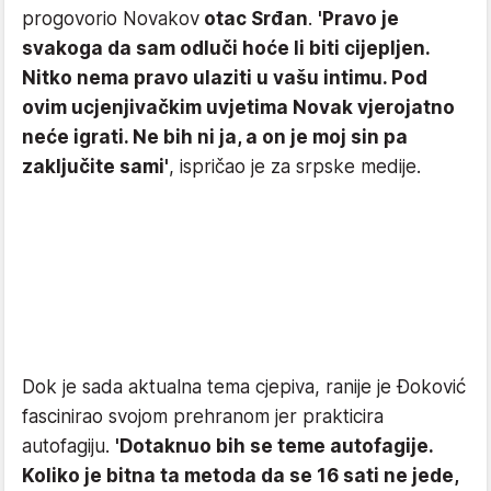
progovorio Novakov
otac Srđan
.
'Pravo je
svakoga da sam odluči hoće li biti cijepljen.
Nitko nema pravo ulaziti u vašu intimu. Pod
ovim ucjenjivačkim uvjetima Novak vjerojatno
neće igrati. Ne bih ni ja, a on je moj sin pa
zaključite sami'
, ispričao je za srpske medije.
Dok je sada aktualna tema cjepiva, ranije je Đoković
fascinirao svojom prehranom jer prakticira
autofagiju.
'Dotaknuo bih se teme autofagije.
Koliko je bitna ta metoda da se 16 sati ne jede,