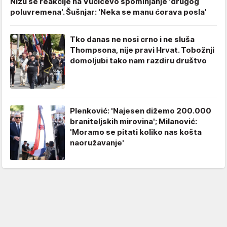
Nižu se reakcije na Vučićevo spominjanje 'drugog
poluvremena'. Šušnjar: 'Neka se manu ćorava posla'
Tko danas ne nosi crno i ne sluša
Thompsona, nije pravi Hrvat. Tobožnji
domoljubi tako nam razdiru društvo
Plenković: 'Najesen dižemo 200.000
braniteljskih mirovina'; Milanović:
'Moramo se pitati koliko nas košta
naoružavanje'