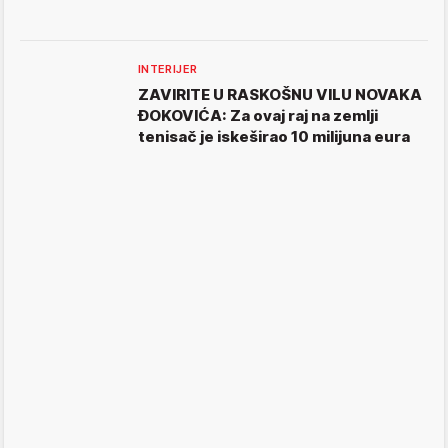
INTERIJER
ZAVIRITE U RASKOŠNU VILU NOVAKA
ĐOKOVIĆA: Za ovaj raj na zemlji
tenisač je iskeširao 10 milijuna eura