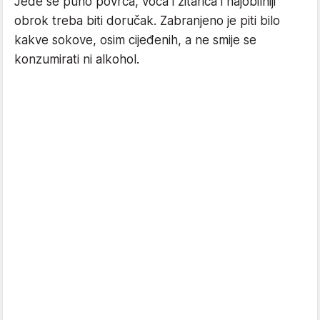
Jede se puno povrća, voća i žitarica i najobilniji
obrok treba biti doručak. Zabranjeno je piti bilo
kakve sokove, osim cijeđenih, a ne smije se
konzumirati ni alkohol.