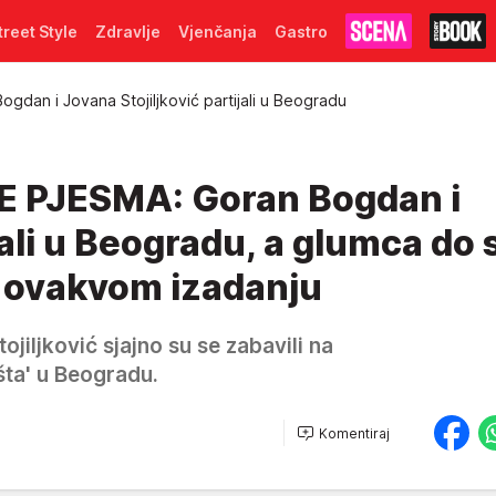
treet Style
Zdravlje
Vjenčanja
Gastro
ogdan i Jovana Stojiljković partijali u Beogradu
E PJESMA: Goran Bogdan i
jali u Beogradu, a glumca do
u ovakvom izadanju
jiljković sjajno su se zabavili na
šta' u Beogradu.
Komentiraj