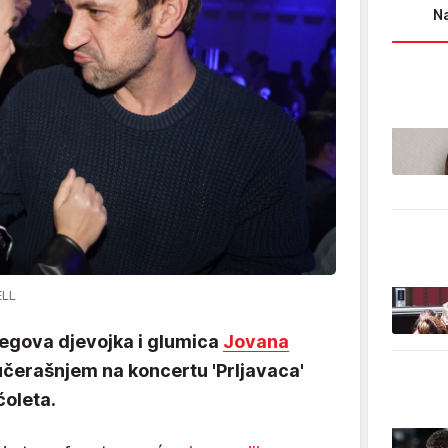
Na
ELL
jegova djevojka i glumica
Jovana
 jučerašnjem na koncertu 'Prljavaca'
oleta.