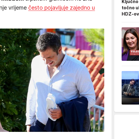
Ključno 
nje vrijeme
često pojavljuje zajedno u
točno u
HDZ-ovca