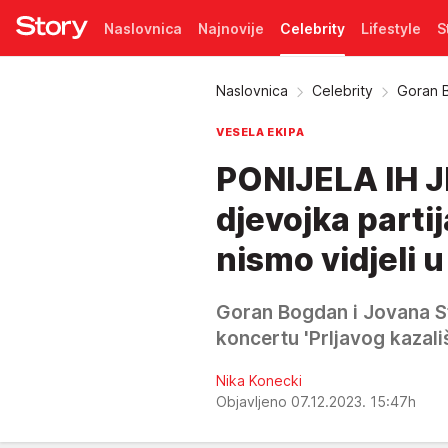
Naslovnica
Najnovije
Celebrity
Lifestyle
S
Pretplata
Naslovnica
Celebrity
Goran B
VESELA EKIPA
PONIJELA IH J
djevojka parti
nismo vidjeli 
Goran Bogdan i Jovana Sto
koncertu 'Prljavog kazali
Nika Konecki
Objavljeno 07.12.2023. 15:47h