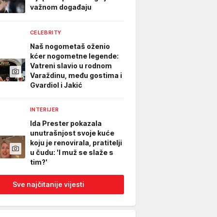
važnom događaju
CELEBRITY
Naš nogometaš oženio
kćer nogometne legende:
Vatreni slavio u rodnom
Varaždinu, među gostima i
Gvardiol i Jakić
INTERIJER
Ida Prester pokazala
unutrašnjost svoje kuće
koju je renovirala, pratitelji
u čudu: 'I muž se slaže s
tim?'
Sve najčitanije vijesti