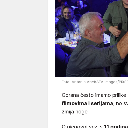
Foto: Antonio Ahel/ATA Images/PIXS
Gorana često imamo prilike 
filmovima i serijama
, no s
zmija noge.
O njegovoj vezi s
11 godin