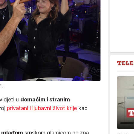
ELL
vidjeti u
domaćim i stranim
voj
privatani i ljubavni život krije
kao
a mlađom
srpskom glumicom ne zna