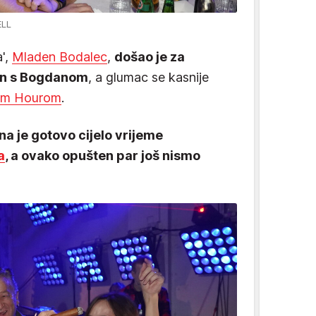
ELL
a',
Mladen Bodalec
,
došao je za
ljen s Bogdanom
, a glumac se kasnije
om Hourom
.
 je gotovo cijelo vrijeme
a
, a ovako opušten par još nismo