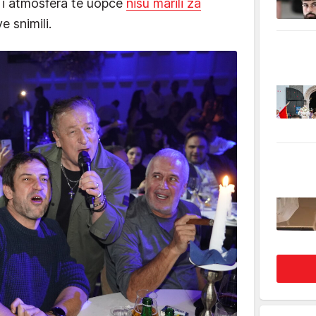
a i atmosfera te uopće
nisu marili za
ve snimili.