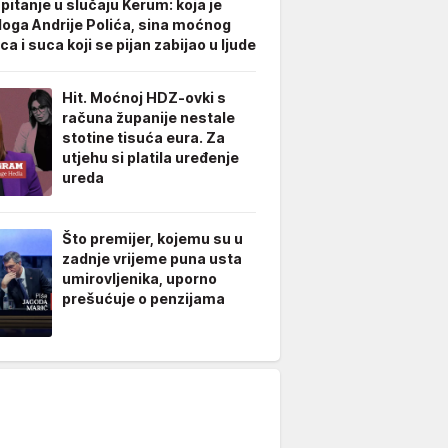
pitanje u slučaju Kerum: koja je
loga Andrije Polića, sina moćnog
 i suca koji se pijan zabijao u ljude
Hit. Moćnoj HDZ-ovki s
računa županije nestale
stotine tisuća eura. Za
utjehu si platila uređenje
ureda
Što premijer, kojemu su u
zadnje vrijeme puna usta
umirovljenika, uporno
prešućuje o penzijama