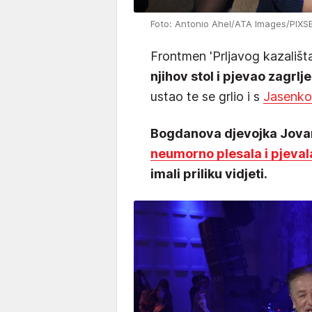
Foto: Antonio Ahel/ATA Images/PIXS
Frontmen 'Prljavog kazališt
njihov stol i pjevao zagr
ustao te se grlio i s
Jasenk
Bogdanova djevojka Jovana
neumorno plesala i pjeval
imali priliku vidjeti.