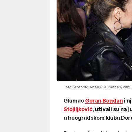
Foto: Antonio Ahel/ATA Images/PIXS
Glumac
Goran Bogdan
i n
Stojiljković
, uživali su na
u beogradskom klubu Dorć