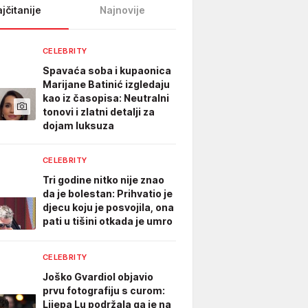
jčitanije
Najnovije
CELEBRITY
Spavaća soba i kupaonica
Marijane Batinić izgledaju
kao iz časopisa: Neutralni
tonovi i zlatni detalji za
dojam luksuza
CELEBRITY
Tri godine nitko nije znao
da je bolestan: Prihvatio je
djecu koju je posvojila, ona
pati u tišini otkada je umro
CELEBRITY
Joško Gvardiol objavio
prvu fotografiju s curom:
Lijepa Lu podržala ga je na