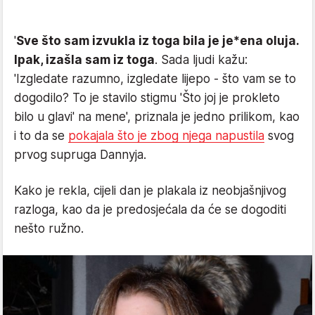
'
Sve što sam izvukla iz toga bila je je*ena oluja.
Ipak, izašla sam iz toga
. Sada ljudi kažu:
'Izgledate razumno, izgledate lijepo - što vam se to
dogodilo? To je stavilo stigmu 'Što joj je prokleto
bilo u glavi' na mene', priznala je jedno prilikom, kao
i to da se
pokajala što je zbog njega napustila
svog
prvog supruga Dannyja.
Kako je rekla, cijeli dan je plakala iz neobjašnjivog
razloga, kao da je predosjećala da će se dogoditi
nešto ružno.