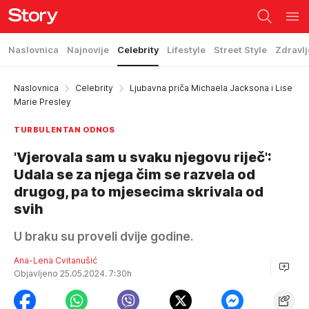
Naslovnica
Najnovije
Celebrity
Lifestyle
Street Style
Zdravlj
Naslovnica
Celebrity
Ljubavna priča Michaela Jacksona i Lise
Marie Presley
TURBULENTAN ODNOS
'Vjerovala sam u svaku njegovu riječ':
Udala se za njega čim se razvela od
drugog, pa to mjesecima skrivala od
svih
U braku su proveli dvije godine.
Ana-Lena Cvitanušić
Objavljeno 25.05.2024. 7:30h