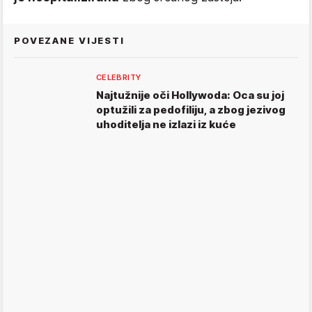
POVEZANE VIJESTI
CELEBRITY
Najtužnije oči Hollywoda: Oca su joj
optužili za pedofiliju, a zbog jezivog
uhoditelja ne izlazi iz kuće