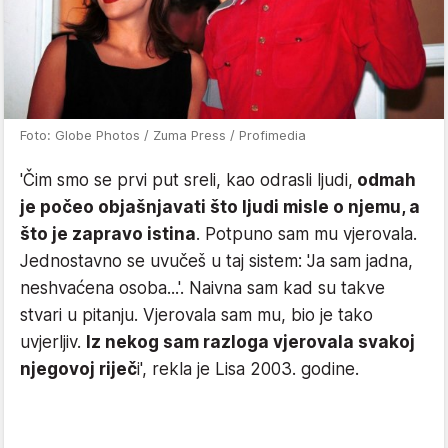
Foto: Globe Photos / Zuma Press / Profimedia
'Čim smo se prvi put sreli, kao odrasli ljudi,
odmah
je počeo objašnjavati što ljudi misle o njemu, a
što je zapravo istina
. Potpuno sam mu vjerovala.
Jednostavno se uvučeš u taj sistem: 'Ja sam jadna,
neshvaćena osoba...'. Naivna sam kad su takve
stvari u pitanju. Vjerovala sam mu, bio je tako
uvjerljiv.
Iz nekog sam razloga vjerovala svakoj
njegovoj riječ
i', rekla je Lisa 2003. godine.