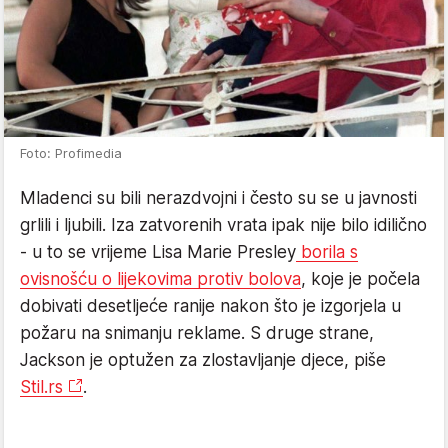
Foto: Profimedia
Mladenci su bili nerazdvojni i često su se u javnosti
grlili i ljubili. Iza zatvorenih vrata ipak nije bilo idilično
- u to se vrijeme Lisa Marie Presley
borila s
ovisnošću o lijekovima protiv bolova
, koje je počela
dobivati ​​desetljeće ranije nakon što je izgorjela u
požaru na snimanju reklame. S druge strane,
Jackson je optužen za zlostavljanje djece, piše
Stil.rs
.