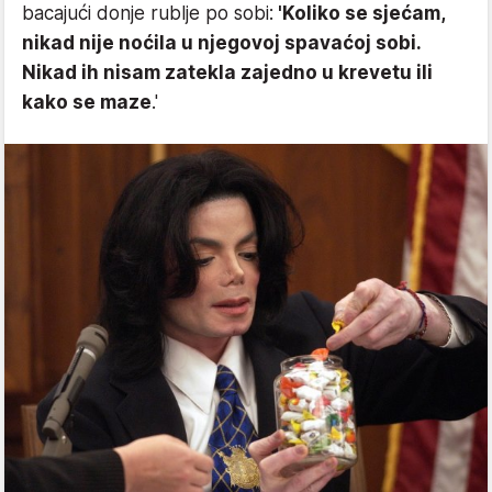
bacajući donje rublje po sobi:
'Koliko se sjećam,
nikad nije noćila u njegovoj spavaćoj sobi.
Nikad ih nisam zatekla zajedno u krevetu ili
kako se maze
.'