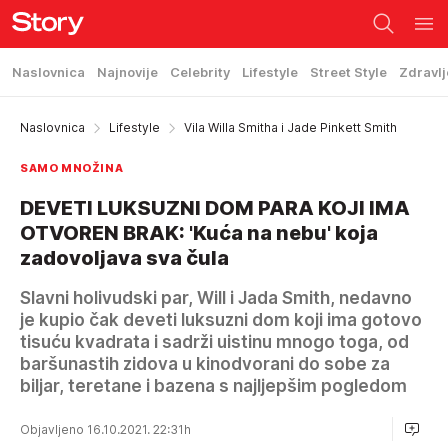
Naslovnica
Najnovije
Celebrity
Lifestyle
Street Style
Zdravlj
Naslovnica
Lifestyle
Vila Willa Smitha i Jade Pinkett Smith
SAMO MNOŽINA
DEVETI LUKSUZNI DOM PARA KOJI IMA
OTVOREN BRAK: 'Kuća na nebu' koja
zadovoljava sva čula
Slavni holivudski par, Will i Jada Smith, nedavno
je kupio čak deveti luksuzni dom koji ima gotovo
tisuću kvadrata i sadrži uistinu mnogo toga, od
baršunastih zidova u kinodvorani do sobe za
biljar, teretane i bazena s najljepšim pogledom
Objavljeno 16.10.2021. 22:31h