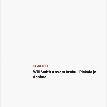
CELEBRITY
Will Smith o svom braku: 'Plakala je
danima'