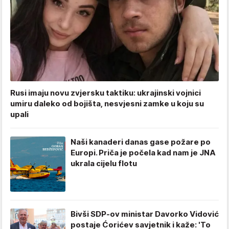
Rusi imaju novu zvjersku taktiku: ukrajinski vojnici
umiru daleko od bojišta, nesvjesni zamke u koju su
upali
Naši kanaderi danas gase požare po
Europi. Priča je počela kad nam je JNA
ukrala cijelu flotu
Bivši SDP-ov ministar Davorko Vidović
postaje Ćorićev savjetnik i kaže: 'To