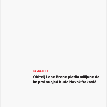
CELEBRITY
Obitelj Lepe Brene platila milijune da
im prvi susjed bude Novak Đoković