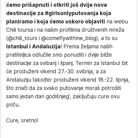
ćemo prišapnuti i otkriti još dvije nove
destinacije za #girlsonlyputovanja koja
planiramo i koja ćemo uskoro objaviti
na webu
Chili toursa i na našim profilima društvenih mreža
(@chili_tours i @comeflywithme_blog), a to su
Istanbul i Andaluzija
! Prema željama naših
pratiteljica odlučile smo ponuditi i dvije bliže
destinacije za svibanj i lipanj. Termin za Istanbul bit
će produženi vikend 27.-30. svibnja, a za
Andaluziju također produženi vikend 18.-22. lipnja,
što znači da za svako putovanje moraš potrošiti
samo jedan dan godišnjeg', zaključuju cure ovu
priču.
Cure, sretno!