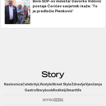
Bivši SDP-ov ministar Davorko Vidović
postaje Ćorićev savjetnik i kaže: 'To
je predložio Plenković'
Story
Naslovnica
Celebrity
Lifestyle
Street Style
Zdravlje
Vjenčanja
Gastro
Storybook
Roditelji
Smartlife