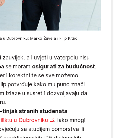
ta u Dubrovniku: Marko Žuvela i Filip Kržić
zauvijek, a i uvjeti u vaterpolu nisu
 pa se moram
osigurati za budućnost
.
 fer i korektni te se sve možemo
Filip potvrđuje kako mu puno znači
 im izlaze u susret i dozvoljavaju da
ru.
tinjak stranih studenata
ilištu u Dubrovniku
. Iako mnogi
vjećuju sa studijem pomorstva ili
7 preddiplomskih i 15 diplomskih