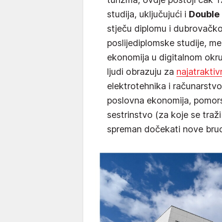
studija, uključujući i
Double
stječu diplomu i dubrovačkog
poslijediplomske studije, me
ekonomija u digitalnom okru
ljudi obrazuju za
najatrakti
elektrotehnika i računarstvo
poslovna ekonomija, pomors
sestrinstvo (za koje se traž
spreman dočekati nove bru