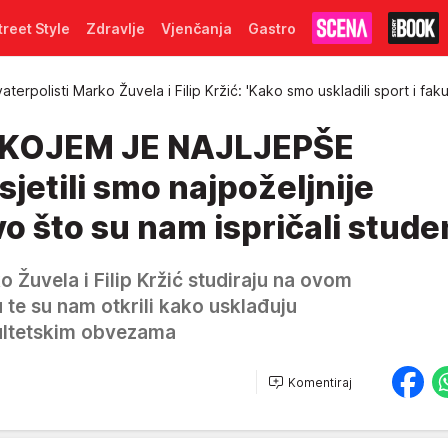
treet Style
Zdravlje
Vjenčanja
Gastro
aterpolisti Marko Žuvela i Filip Kržić: 'Kako smo uskladili sport i faku
 KOJEM JE NAJLJEPŠE
jetili smo najpoželjnije
vo što su nam ispričali stude
o Žuvela i Filip Kržić studiraju na ovom
u te su nam otkrili kako usklađuju
kultetskim obvezama
Komentiraj