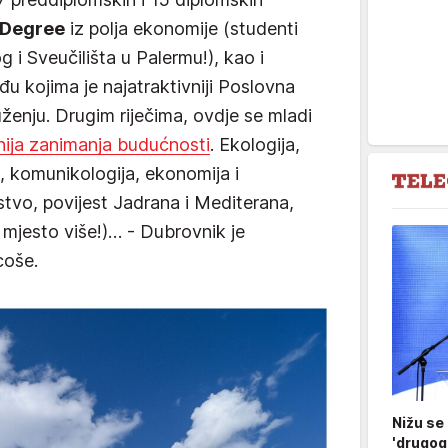
 Degree
iz polja ekonomije (studenti
 i Sveučilišta u Palermu!), kao i
đu kojima je najatraktivniji Poslovna
ženju. Drugim riječima, ovdje se mladi
vnija zanimanja budućnosti
. Ekologija,
, komunikologija, ekonomija i
tvo, povijest Jadrana i Mediterana,
i mjesto više!)… - Dubrovnik je
coše.
Nižu se
'drugog