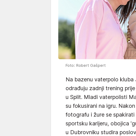
Foto: Robert Gašpert
Na bazenu vaterpolo kluba J
odrađuju zadnji trening pr
u Split. Mladi vaterpolisti M
su fokusirani na igru. Nakon
fotografu i žure se spakirat
sportsku karijeru, obojica 'g
u Dubrovniku studira poslo