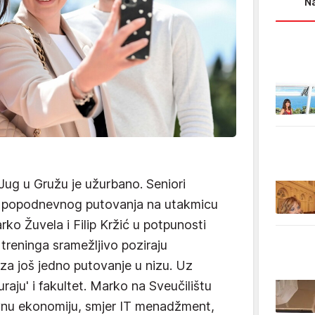
Na
ug u Gružu je užurbano. Seniori
ije popodnevnog putovanja na utakmicu
arko Žuvela i Filip Kržić u potpunosti
 treninga sramežljivo poziraju
i za još jedno putovanje u nizu. Uz
uraju' i fakultet. Marko na Sveučilištu
vnu ekonomiju, smjer IT menadžment,