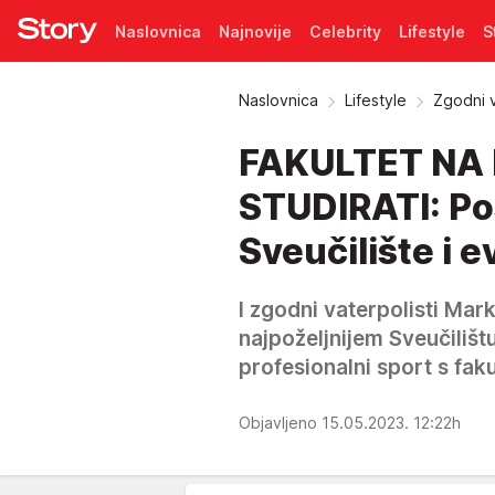
Naslovnica
Najnovije
Celebrity
Lifestyle
S
Pretplata
Naslovnica
Lifestyle
Zgodni v
FAKULTET NA
STUDIRATI: Pos
Sveučilište i e
I zgodni vaterpolisti Mark
najpoželjnijem Sveučilišt
profesionalni sport s fa
Objavljeno 15.05.2023. 12:22h