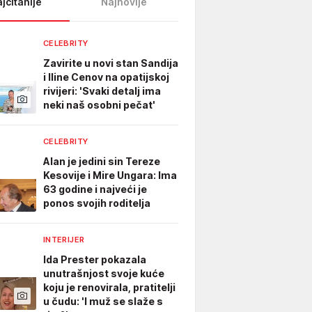
jčitanije
Najnovije
CELEBRITY
Zavirite u novi stan Sandija
i Iline Cenov na opatijskoj
rivijeri: 'Svaki detalj ima
neki naš osobni pečat'
CELEBRITY
Alan je jedini sin Tereze
Kesovije i Mire Ungara: Ima
63 godine i najveći je
ponos svojih roditelja
INTERIJER
Ida Prester pokazala
unutrašnjost svoje kuće
koju je renovirala, pratitelji
u čudu: 'I muž se slaže s