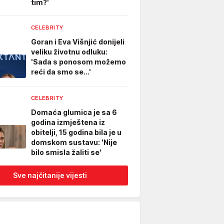
tim?'
CELEBRITY
Goran i Eva Višnjić donijeli
veliku životnu odluku:
'Sada s ponosom možemo
reći da smo se...'
CELEBRITY
Domaća glumica je sa 6
godina izmještena iz
obitelji, 15 godina bila je u
domskom sustavu: 'Nije
bilo smisla žaliti se'
Sve najčitanije vijesti