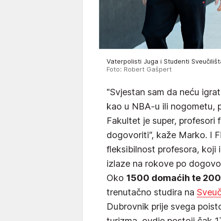
Vaterpolisti Juga i Studenti Sveučiliš
Foto: Robert Gašpert
"Svjestan sam da neću igrati 
kao u NBA-u ili nogometu,
Fakultet je super, profesori
dogovoriti“, kaže Marko. I 
fleksibilnost profesora, koji
izlaze na rokove po dogovo
Oko
1500 domaćih te 200-
trenutačno studira na
Sveuč
Dubrovnik prije svega poisto
turizma, ovdje postoji čak 1