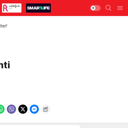
ltet'
nti