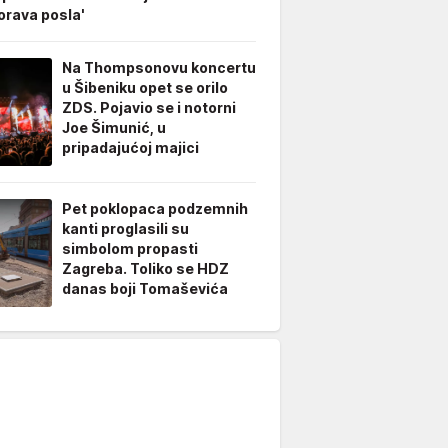
rava posla'
Na Thompsonovu koncertu
u Šibeniku opet se orilo
ZDS. Pojavio se i notorni
Joe Šimunić, u
pripadajućoj majici
Pet poklopaca podzemnih
kanti proglasili su
simbolom propasti
Zagreba. Toliko se HDZ
danas boji Tomaševića