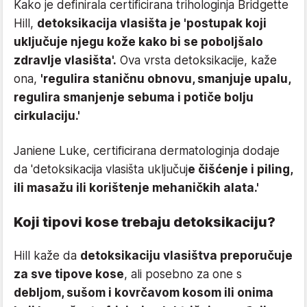
Kako je definirala certificirana trihologinja Bridgette
Hill,
detoksikacija vlasišta je 'postupak koji
uključuje njegu kože kako bi se poboljšalo
zdravlje vlasišta'.
Ova vrsta detoksikacije, kaže
ona,
'regulira staničnu obnovu, smanjuje upalu,
regulira smanjenje sebuma i potiče bolju
cirkulaciju.'
Janiene Luke, certificirana dermatologinja dodaje
da 'detoksikacija vlasišta uključuj
e čišćenje i piling,
ili masažu ili korištenje mehaničkih alata.'
Koji tipovi kose trebaju detoksikaciju?
Hill kaže da
detoksikaciju vlasištva preporučuje
za sve tipove kose
, ali posebno za one s
debljom, sušom i kovrčavom kosom ili onima