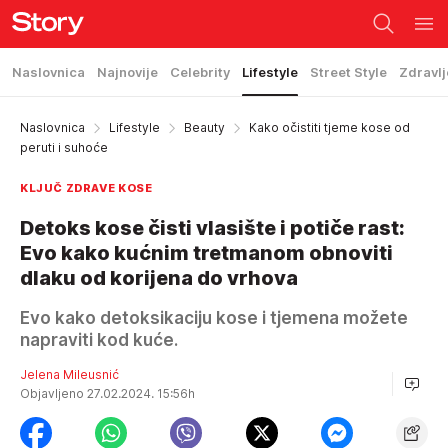
Naslovnica
Najnovije
Celebrity
Lifestyle
Street Style
Zdravlj
Naslovnica
Lifestyle
Beauty
Kako očistiti tjeme kose od
peruti i suhoće
KLJUČ ZDRAVE KOSE
Detoks kose čisti vlasište i potiče rast:
Evo kako kućnim tretmanom obnoviti
dlaku od korijena do vrhova
Evo kako detoksikaciju kose i tjemena možete
napraviti kod kuće.
Jelena Mileusnić
Objavljeno 27.02.2024. 15:56h