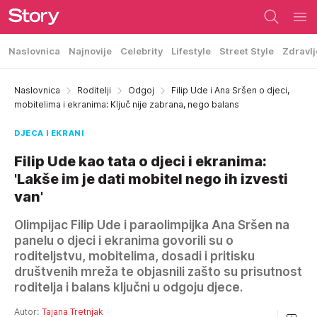
Naslovnica
Najnovije
Celebrity
Lifestyle
Street Style
Zdravlj
Naslovnica
Roditelji
Odgoj
Filip Ude i Ana Sršen o djeci,
mobitelima i ekranima: Ključ nije zabrana, nego balans
DJECA I EKRANI
Filip Ude kao tata o djeci i ekranima:
'Lakše im je dati mobitel nego ih izvesti
van'
Olimpijac Filip Ude i paraolimpijka Ana Sršen na
panelu o djeci i ekranima govorili su o
roditeljstvu, mobitelima, dosadi i pritisku
društvenih mreža te objasnili zašto su prisutnost
roditelja i balans ključni u odgoju djece.
Autor:
Tajana Tretnjak