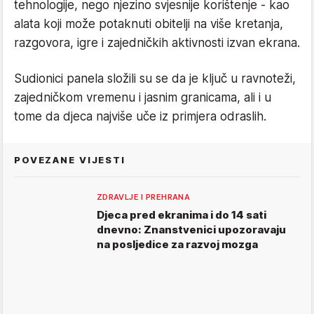
tehnologije, nego njezino svjesnije korištenje - kao
alata koji može potaknuti obitelji na više kretanja,
razgovora, igre i zajedničkih aktivnosti izvan ekrana.
Sudionici panela složili su se da je ključ u ravnoteži,
zajedničkom vremenu i jasnim granicama, ali i u
tome da djeca najviše uče iz primjera odraslih.
POVEZANE VIJESTI
ZDRAVLJE I PREHRANA
Djeca pred ekranima i do 14 sati
dnevno: Znanstvenici upozoravaju
na posljedice za razvoj mozga