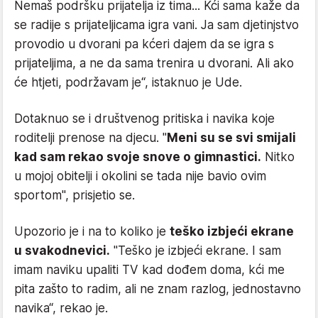
Nemaš podršku prijatelja iz tima... Kći sama kaže da
se radije s prijateljicama igra vani. Ja sam djetinjstvo
provodio u dvorani pa kćeri dajem da se igra s
prijateljima, a ne da sama trenira u dvorani. Ali ako
će htjeti, podržavam je“, istaknuo je Ude.
Dotaknuo se i društvenog pritiska i navika koje
roditelji prenose na djecu. "
Meni su se svi smijali
kad sam rekao svoje snove o gimnastici.
Nitko
u mojoj obitelji i okolini se tada nije bavio ovim
sportom", prisjetio se.
Upozorio je i na to koliko je
teško izbjeći ekrane
u svakodnevici.
"Teško je izbjeći ekrane. I sam
imam naviku upaliti TV kad dođem doma, kći me
pita zašto to radim, ali ne znam razlog, jednostavno
navika“, rekao je.