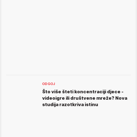
ODGOJ
Što više šteti koncentraciji djece -
videoigre ili društvene mreže? Nova
studija razotkriva istinu