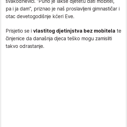
svakodnevici. "Puno je lakše djetetu dati mobitel,
pa i ja dam", priznao je naš proslavljeni gimnastičar i
otac devetogodišnje kćeri Eve.
Prisjetio se i
vlastitog djetinjstva bez mobitela
te
činjenice da današnja djeca teško mogu zamisliti
takvo odrastanje.