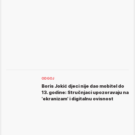
ODGOJ
Boris Jokić djeci nije dao mobitel do
13. godine: Stručnjaci upozoravaju na
'ekranizam' i digitalnu ovisnost