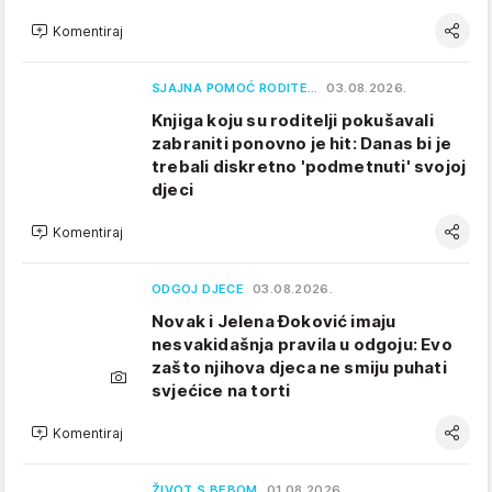
Komentiraj
SJAJNA POMOĆ RODITE…
03.08.2026.
Knjiga koju su roditelji pokušavali
zabraniti ponovno je hit: Danas bi je
trebali diskretno 'podmetnuti' svojoj
djeci
Komentiraj
ODGOJ DJECE
03.08.2026.
Novak i Jelena Đoković imaju
nesvakidašnja pravila u odgoju: Evo
zašto njihova djeca ne smiju puhati
svjećice na torti
Komentiraj
ŽIVOT S BEBOM
01.08.2026.