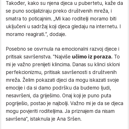
Također, kako su njena djeca u pubertetu, kaže da
se puno socijaliziraju preko društvenih mreža, i
smatra to poticajnim. „Mi kao roditelji moramo biti
uključeni u sadržaj koji djeca gledaju na internetu. I
moramo reagirati.“, dodaje.
Posebno se osvrnula na emocionalni razvoj djece i
pritisak savršenstva. "Najviše
učimo iz poraza.
To
mi je važno prenijeti klincima. Danas su klinci skloni
perfekcionizmu, pritisak savršenosti s društvenih
mreža. Želim pokazati djeci da mogu iskazati svoje
emocije i da si damo podršku da budemo ljudi,
nesavršeni, da griješimo. Onaj koji je puno puta
pogriješio, postao je najbolji. Važno mi je da se djeca
mogu povjeriti roditeljima. Ja priznajem da nisam
savršena", istaknula je Ana Sršen.