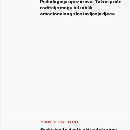
Psihologinja upozorava: Tužne priče
roditelja mogu biti oblik
emocionalnog zlostavljanja djece
ZDRAVLJE I PREHRANA
Svako šesto dijete u Hrvatskoj ima