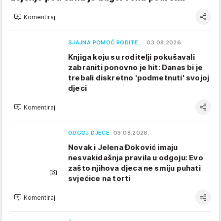
Komentiraj
SJAJNA POMOĆ RODITE…
03.08.2026.
Knjiga koju su roditelji pokušavali
zabraniti ponovno je hit: Danas bi je
trebali diskretno 'podmetnuti' svojoj
djeci
Komentiraj
ODGOJ DJECE
03.08.2026.
Novak i Jelena Đoković imaju
nesvakidašnja pravila u odgoju: Evo
zašto njihova djeca ne smiju puhati
svjećice na torti
Komentiraj