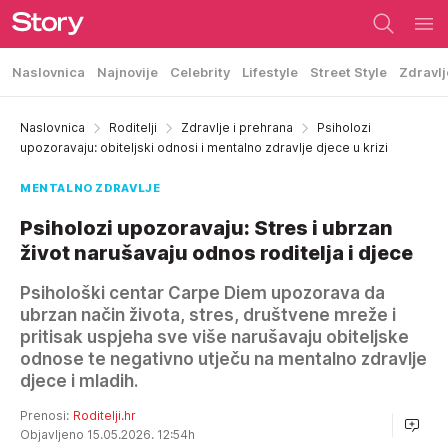
Naslovnica
Najnovije
Celebrity
Lifestyle
Street Style
Zdravlj
Naslovnica
Roditelji
Zdravlje i prehrana
Psiholozi
upozoravaju: obiteljski odnosi i mentalno zdravlje djece u krizi
MENTALNO ZDRAVLJE
Psiholozi upozoravaju: Stres i ubrzan
život narušavaju odnos roditelja i djece
Psihološki centar Carpe Diem upozorava da
ubrzan način života, stres, društvene mreže i
pritisak uspjeha sve više narušavaju obiteljske
odnose te negativno utječu na mentalno zdravlje
djece i mladih.
Prenosi:
Roditelji.hr
Objavljeno 15.05.2026. 12:54h