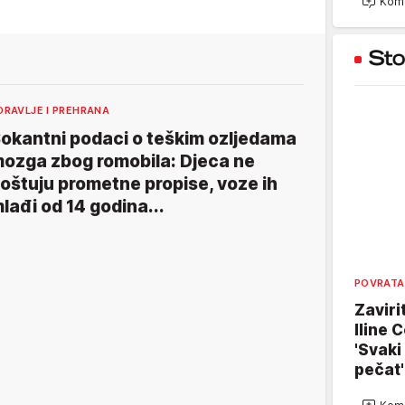
Kome
DRAVLJE I PREHRANA
okantni podaci o teškim ozljedama
ozga zbog romobila: Djeca ne
oštuju prometne propise, voze ih
lađi od 14 godina...
POVRATA
Zaviri
Iline C
'Svaki
pečat'