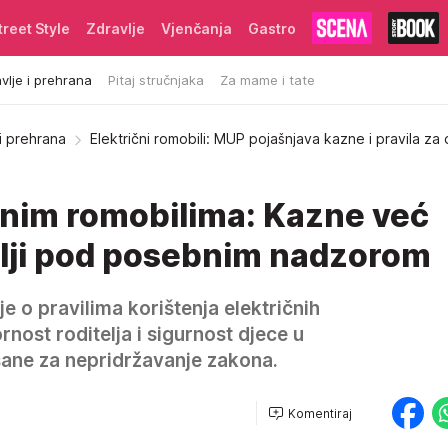
treet Style
Zdravlje
Vjenčanja
Gastro
vlje i prehrana
Pitaj stručnjaka
Za mame i tate
 i prehrana
Električni romobili: MUP pojašnjava kazne i pravila za 
čnim romobilima: Kazne već
telji pod posebnim nadzorom
e o pravilima korištenja električnih
rnost roditelja i sigurnost djece u
ane za nepridržavanje zakona.
Komentiraj