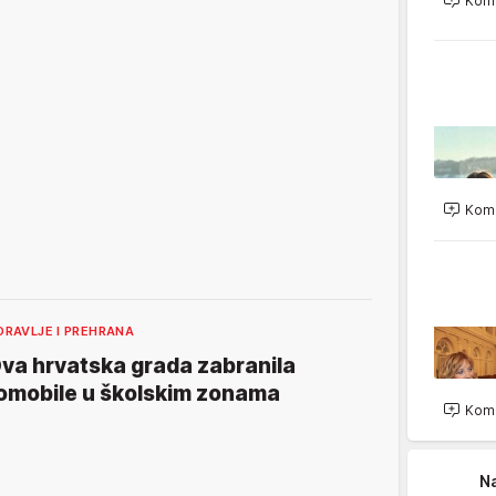
Kome
Kome
DRAVLJE I PREHRANA
va hrvatska grada zabranila
omobile u školskim zonama
Kome
Na