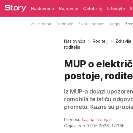
Naslovnica
Najnovije
Celebrity
Lifestyle
S
Želim bebu
Trudnoća
Život s bebom
Odgoj
Zdra
Pretplata
Naslovnica
Roditelji
Zdravlje
roditelje
MUP o elektri
postoje, rodi
Iz MUP-a dolazi upozorenj
romobila te ističu odgovo
prometu. Kazne su propis
Prenosi:
Tajana Tretnjak
Objavljeno 07.05.2026. 12:26h