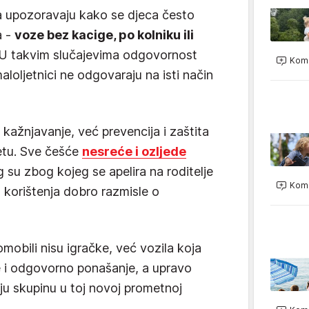
ta upozoravaju kako se djeca često
a -
voze bez kacige, po kolniku ili
 U takvim slučajevima odgovornost
Kome
maloljetnici ne odgovaraju na isti način
ije kažnjavanje, već prevencija i zaštita
etu. Sve češće
nesreće i ozljede
 su zbog kojeg se apelira na roditelje
Kome
a korištenja dobro razmisle o
mobili nisu igračke, već vozila koja
e i odgovorno ponašanje, a upravo
iju skupinu u toj novoj prometnoj