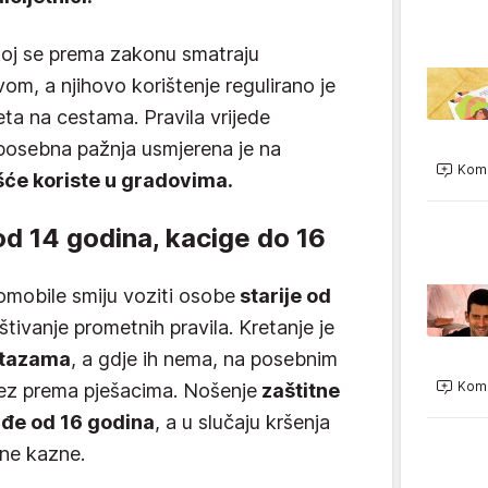
skoj se prema zakonu smatraju
om, a njihovo korištenje regulirano je
a na cestama. Pravila vrijede
posebna pažnja usmjerena je na
Kome
ešće koriste u gradovima.
od 14 godina, kacige do 16
omobile smiju voziti osobe
starije od
ivanje prometnih pravila. Kretanje je
 stazama
, a gdje ih nema, na posebnim
Kome
ez prema pješacima. Nošenje
zaštitne
ađe od 16 godina
, a u slučaju kršenja
ane kazne.