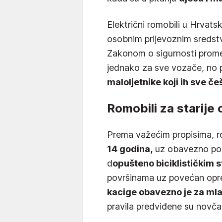
Električni romobili u Hrvat
osobnim prijevoznim sredstv
Zakonom o sigurnosti promet
jednako za sve vozače, no 
maloljetnike koji ih sve č
Romobili za starije 
Prema važećim propisima, r
14 godina,
uz obavezno pošt
d
opušteno biciklističkim
površinama uz povećan opr
kacige obavezno je za ml
pravila predviđene su novč