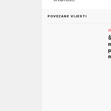
POVEZANE VIJESTI
Z
Š
m
p
m