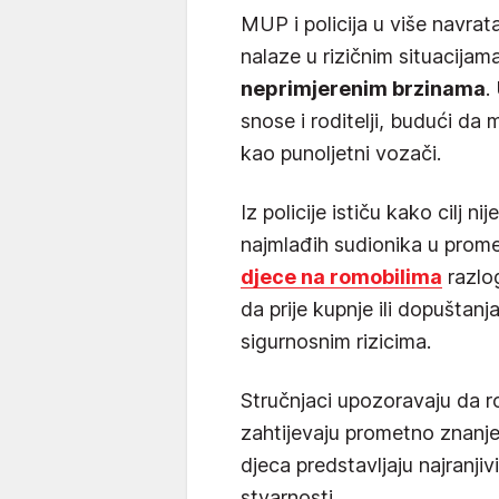
MUP i policija u više navra
nalaze u rizičnim situacijam
neprimjerenim brzinama
.
snose i roditelji, budući da 
kao punoljetni vozači.
Iz policije ističu kako cilj n
najmlađih sudionika u prom
djece na romobilima
razlog
da prije kupnje ili dopuštanj
sigurnosnim rizicima.
Stručnjaci upozoravaju da ro
zahtijevaju prometno znanj
djeca predstavljaju najranjiv
stvarnosti.