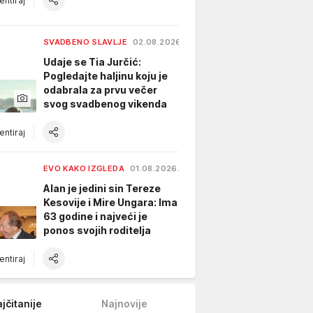
ntiraj
SVADBENO SLAVLJE
02.08.2026.
Udaje se Tia Jurčić:
Pogledajte haljinu koju je
odabrala za prvu večer
svog svadbenog vikenda
ntiraj
EVO KAKO IZGLEDA
01.08.2026.
Alan je jedini sin Tereze
Kesovije i Mire Ungara: Ima
63 godine i najveći je
ponos svojih roditelja
ntiraj
jčitanije
Najnovije