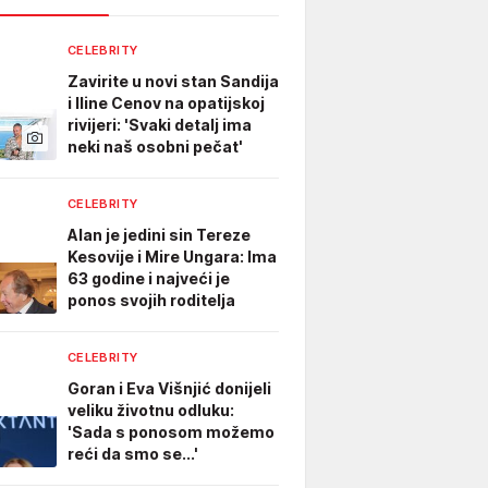
CELEBRITY
Zavirite u novi stan Sandija
i Iline Cenov na opatijskoj
rivijeri: 'Svaki detalj ima
neki naš osobni pečat'
CELEBRITY
Alan je jedini sin Tereze
Kesovije i Mire Ungara: Ima
63 godine i najveći je
ponos svojih roditelja
CELEBRITY
Goran i Eva Višnjić donijeli
veliku životnu odluku:
'Sada s ponosom možemo
reći da smo se...'