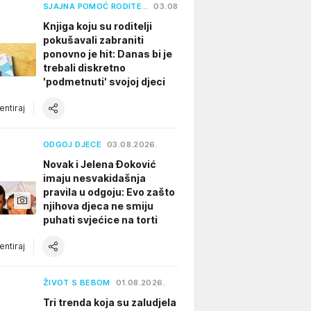
SJAJNA POMOĆ RODITE…
03.08.2026.
Knjiga koju su roditelji
pokušavali zabraniti
ponovno je hit: Danas bi je
trebali diskretno
'podmetnuti' svojoj djeci
ntiraj
ODGOJ DJECE
03.08.2026.
Novak i Jelena Đoković
imaju nesvakidašnja
pravila u odgoju: Evo zašto
njihova djeca ne smiju
puhati svjećice na torti
ntiraj
ŽIVOT S BEBOM
01.08.2026.
Tri trenda koja su zaludjela