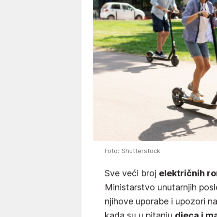
Foto: Shutterstock
Sve veći broj
električnih r
Ministarstvo unutarnjih pos
njihove uporabe i upozori n
kada su u pitanju
djeca i ma