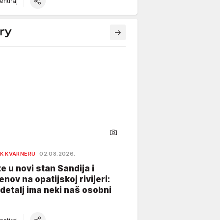
ntiraj
K KVARNERU
02.08.2026.
te u novi stan Sandija i
enov na opatijskoj rivijeri:
 detalj ima neki naš osobni