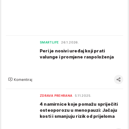
SMARTLIFE
26.1.2026.
Peri je nosivi uređaj koji prati
valunge i promjene raspoloženja
Komentiraj
ZDRAVA PREHRANA
5.11.2025.
4 namirnice koje pomažu spriječiti
osteoporozu u menopauzi: Jačaju
kosti i smanjuju rizik od prijeloma