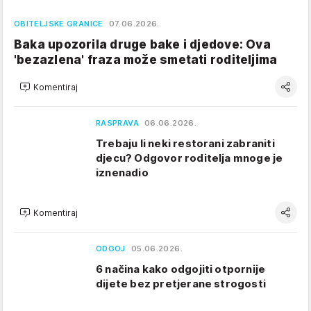
OBITELJSKE GRANICE
07.06.2026.
Baka upozorila druge bake i djedove: Ova
'bezazlena' fraza može smetati roditeljima
Komentiraj
RASPRAVA
06.06.2026.
Trebaju li neki restorani zabraniti
djecu? Odgovor roditelja mnoge je
iznenadio
Komentiraj
ODGOJ
05.06.2026.
6 načina kako odgojiti otpornije
dijete bez pretjerane strogosti