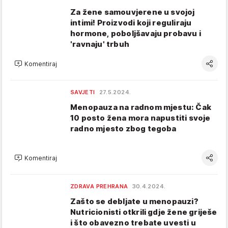
Za žene samouvjerene u svojoj
intimi! Proizvodi koji reguliraju
hormone, poboljšavaju probavu i
'ravnaju' trbuh
Komentiraj
SAVJETI
27.5.2024.
Menopauza na radnom mjestu: Čak
10 posto žena mora napustiti svoje
radno mjesto zbog tegoba
Komentiraj
ZDRAVA PREHRANA
30.4.2024.
Zašto se debljate u menopauzi?
Nutricionisti otkrili gdje žene griješe
i što obavezno trebate uvesti u