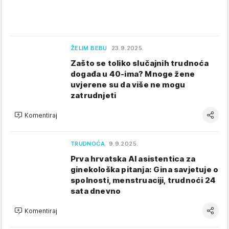
ŽELIM BEBU
23.9.2025.
Zašto se toliko slučajnih trudnoća
događa u 40-ima? Mnoge žene
uvjerene su da više ne mogu
zatrudnjeti
Komentiraj
TRUDNOĆA
9.9.2025.
Prva hrvatska AI asistentica za
ginekološka pitanja: Gina savjetuje o
spolnosti, menstruaciji, trudnoći 24
sata dnevno
Komentiraj