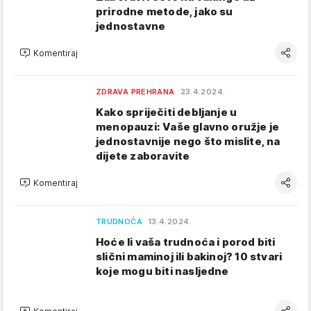
prirodne metode, jako su
jednostavne
Komentiraj
ZDRAVA PREHRANA
23.4.2024.
Kako spriječiti debljanje u
menopauzi: Vaše glavno oružje je
jednostavnije nego što mislite, na
dijete zaboravite
Komentiraj
TRUDNOĆA
13.4.2024.
Hoće li vaša trudnoća i porod biti
slični maminoj ili bakinoj? 10 stvari
koje mogu biti nasljedne