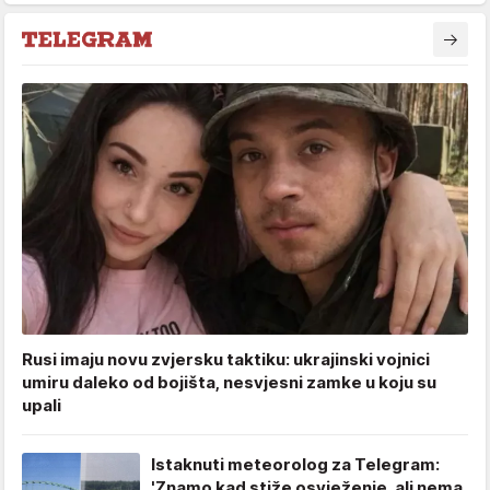
Rusi imaju novu zvjersku taktiku: ukrajinski vojnici
umiru daleko od bojišta, nesvjesni zamke u koju su
upali
Istaknuti meteorolog za Telegram:
'Znamo kad stiže osvježenje, ali nema