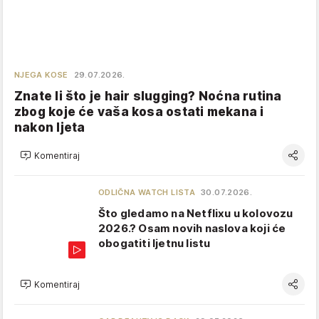
NJEGA KOSE
29.07.2026.
Znate li što je hair slugging? Noćna rutina
zbog koje će vaša kosa ostati mekana i
nakon ljeta
Komentiraj
ODLIČNA WATCH LISTA
30.07.2026.
Što gledamo na Netflixu u kolovozu
2026.? Osam novih naslova koji će
obogatiti ljetnu listu
Komentiraj