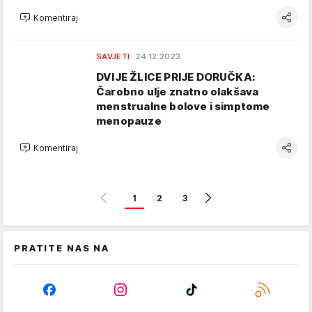
Komentiraj
SAVJETI
24.12.2023.
DVIJE ŽLICE PRIJE DORUČKA:
Čarobno ulje znatno olakšava
menstrualne bolove i simptome
menopauze
Komentiraj
1
2
3
PRATITE NAS NA