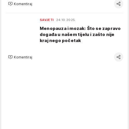
Komentiraj
SAVJETI
24.10.2025.
Menopauza i mozak: Što se zapravo
događa u našem tijelu i zašto nije
kraj nego početak
Komentiraj