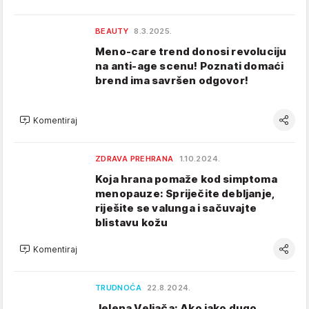
BEAUTY
8.3.2025.
Meno-care trend donosi revoluciju
na anti-age scenu! Poznati domaći
brend ima savršen odgovor!
Komentiraj
ZDRAVA PREHRANA
1.10.2024.
Koja hrana pomaže kod simptoma
menopauze: Spriječite debljanje,
riješite se valunga i sačuvajte
blistavu kožu
Komentiraj
TRUDNOĆA
22.8.2024.
Jelena Veljača: Ako jako dugo