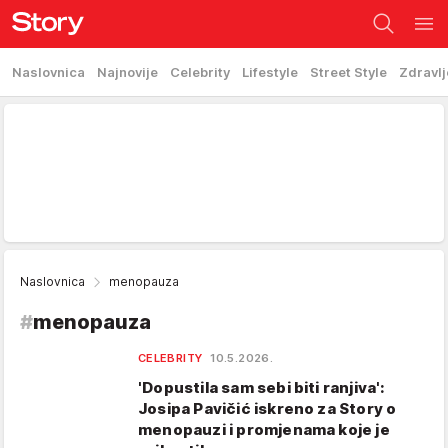
Naslovnica
Najnovije
Celebrity
Lifestyle
Street Style
Zdravlj
Naslovnica
menopauza
#
menopauza
CELEBRITY
10.5.2026.
'Dopustila sam sebi biti ranjiva':
Josipa Pavičić iskreno za Story o
menopauzi i promjenama koje je