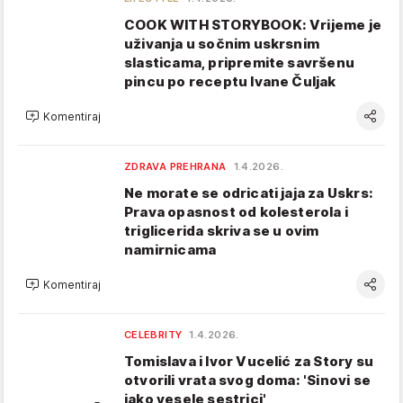
COOK WITH STORYBOOK: Vrijeme je
uživanja u sočnim uskrsnim
slasticama, pripremite savršenu
pincu po receptu Ivane Čuljak
Komentiraj
ZDRAVA PREHRANA
1.4.2026.
Ne morate se odricati jaja za Uskrs:
Prava opasnost od kolesterola i
triglicerida skriva se u ovim
namirnicama
Komentiraj
CELEBRITY
1.4.2026.
Tomislava i Ivor Vucelić za Story su
otvorili vrata svog doma: 'Sinovi se
jako vesele sestrici'