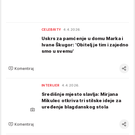
CELEBRITY
4.4.2026.
Uskrs za pamćenje u domu Marka i
Ivane Škugor: 'Obitelj je tim i zajedno
smo u svemu'
Komentiraj
INTERIJER
4.4.2026.
Središnje mjesto slavlja: Mirjana
Mikulec otkriva tri stilske ideje za
uređenje blagdanskog stola
Komentiraj