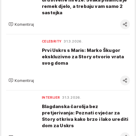
remek djelo, a trebaju vam samo 2
sastojka
Komentiraj
CELEBRITY
31.3.2026.
Prvi Uskrs s Maris: Marko Škugor
ekskluzivno za Story otvorio vrata
svog doma
Komentiraj
INTERIJER
31.3.2026.
Blagdanska čarolija bez
pretjerivanja: Poznati cvjećar za
Story otkriva kako brzo i lako urediti
dom za Uskrs