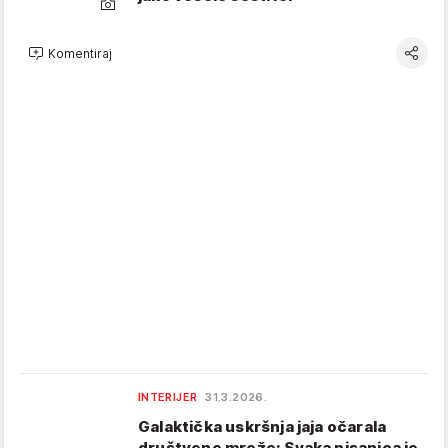
Komentiraj
INTERIJER
31.3.2026.
Galaktička uskršnja jaja očarala
društvene mreže: Svaka pisanica je