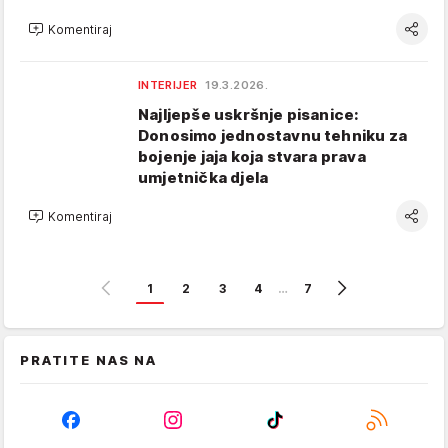
Komentiraj
INTERIJER
19.3.2026.
Najljepše uskršnje pisanice:
Donosimo jednostavnu tehniku za
bojenje jaja koja stvara prava
umjetnička djela
Komentiraj
1
2
3
4
…
7
PRATITE NAS NA