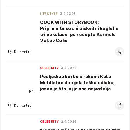
LIFESTYLE
3.4.2026.
COOK WITH STORYBOOK:
Pripremite sočni biskvitni kuglof s
tri čokolade, po receptu Karmele
Vukov Colić
Komentiraj
CELEBRITY
3.4.2026.
Posljedica borbe s rakom: Kate
Middleton donijela tešku odluku,
jasno je što joj je sad najvažnije
Komentiraj
CELEBRITY
2.4.2026.