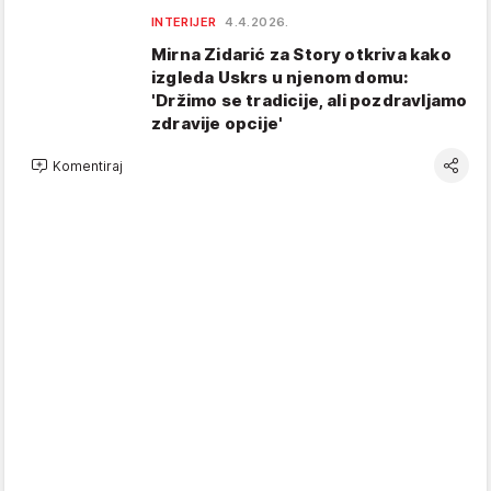
INTERIJER
4.4.2026.
Mirna Zidarić za Story otkriva kako
izgleda Uskrs u njenom domu:
'Držimo se tradicije, ali pozdravljamo
zdravije opcije'
Komentiraj