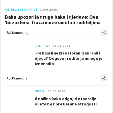
OBITELJSKE GRANICE
07.06.2026.
Baka upozorila druge bake i djedove: Ova
'bezazlena' fraza može smetati roditeljima
Komentiraj
RASPRAVA
06.06.2026.
Trebaju li neki restorani zabraniti
djecu? Odgovor roditelja mnoge je
iznenadio
Komentiraj
ODGOJ
05.06.2026.
6 načina kako odgojiti otpornije
dijete bez pretjerane strogosti