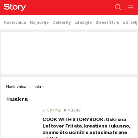
Naslovnica
Najnovije
Celebrity
Lifestyle
Street Style
Zdravlj
Naslovnica
uskrs
#
uskrs
LIFESTYLE
6.4.2026.
COOK WITH STORYBOOK: Uskrsna
Leftover Fritata, kreativno i ukusno,
znamo što učiniti s ostacima hrane