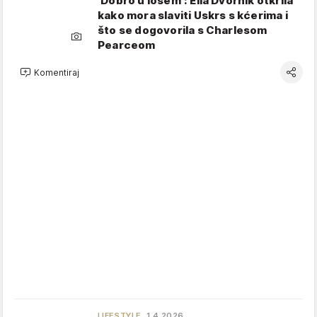
'Dobro u lošem': Ella Dvornik otkrila
kako mora slaviti Uskrs s kćerima i
što se dogovorila s Charlesom
Pearceom
Komentiraj
LIFESTYLE
1.4.2026.