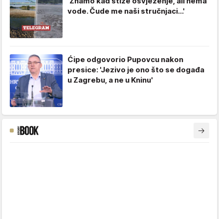
'Znamo kad stiže osvježenje, ali nema
vode. Čude me naši stručnjaci...'
Ćipe odgovorio Pupovcu nakon
presice: 'Jezivo je ono što se događa
u Zagrebu, a ne u Kninu'