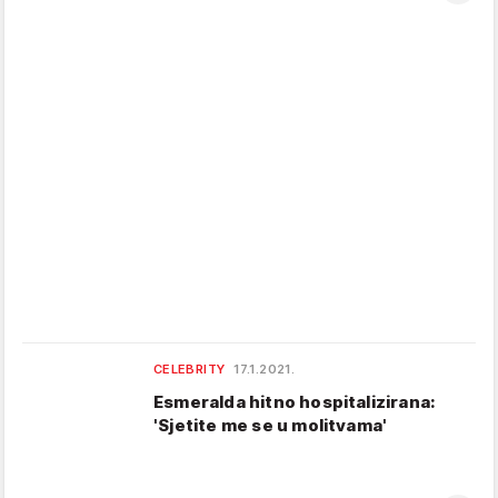
CELEBRITY
17.1.2021.
Esmeralda hitno hospitalizirana:
'Sjetite me se u molitvama'