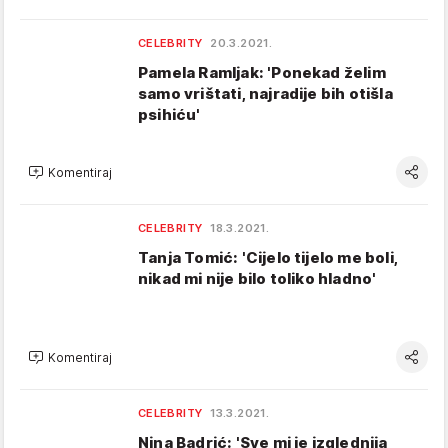
CELEBRITY
20.3.2021.
Pamela Ramljak: 'Ponekad želim
samo vrištati, najradije bih otišla
psihiću'
Komentiraj
CELEBRITY
18.3.2021.
Tanja Tomić: 'Cijelo tijelo me boli,
nikad mi nije bilo toliko hladno'
Komentiraj
CELEBRITY
13.3.2021.
Nina Badrić: 'Sve mi je izglednija