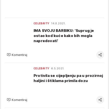
CELEBRITY
14.8.2021.
IMA SVOJU BARBIKU: 'Suprug je
ostao kod kuće kako bih mogla
napredovati'
Komentiraj
CELEBRITY
6.5.2021.
Protivila se cijepljenju pa u prozirnoj
haljini i štiklama primila dozu
Komentiraj