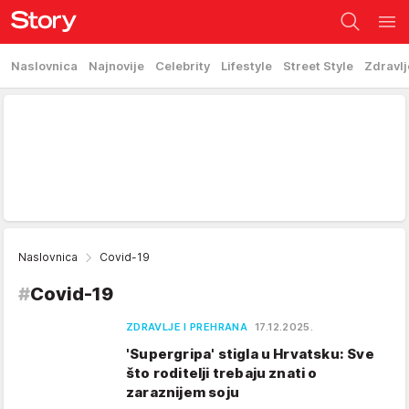
Naslovnica
Najnovije
Celebrity
Lifestyle
Street Style
Zdravlj
Naslovnica
Covid-19
#
Covid-19
ZDRAVLJE I PREHRANA
17.12.2025.
'Supergripa' stigla u Hrvatsku: Sve
što roditelji trebaju znati o
zaraznijem soju