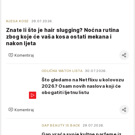
NJEGA KOSE
29.07.2026.
Znate li što je hair slugging? Noćna rutina
zbog koje će vaša kosa ostati mekana i
nakon ljeta
Komentiraj
ODLIČNA WATCH LISTA
30.07.2026.
Što gledamo na Netflixu u kolovozu
2026.? Osam novih naslova koji će
obogatiti ljetnu listu
Komentiraj
GAP BEAUTY IS BACK
29.07.2026.
Gap vraća svoje kultne parfeme iz