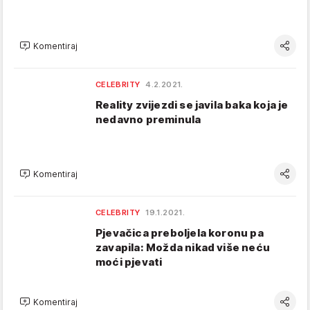
Komentiraj
CELEBRITY
4.2.2021.
Reality zvijezdi se javila baka koja je
nedavno preminula
Komentiraj
CELEBRITY
19.1.2021.
Pjevačica preboljela koronu pa
zavapila: Možda nikad više neću
moći pjevati
Komentiraj