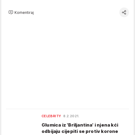
Komentiraj
CELEBRITY
8.2.2021.
Glumica iz 'Briljantina' i njena kći
odbijaju cijepiti se protiv korone