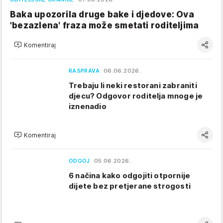
Baka upozorila druge bake i djedove: Ova
'bezazlena' fraza može smetati roditeljima
Komentiraj
RASPRAVA
06.06.2026.
Trebaju li neki restorani zabraniti
djecu? Odgovor roditelja mnoge je
iznenadio
Komentiraj
ODGOJ
05.06.2026.
6 načina kako odgojiti otpornije
dijete bez pretjerane strogosti