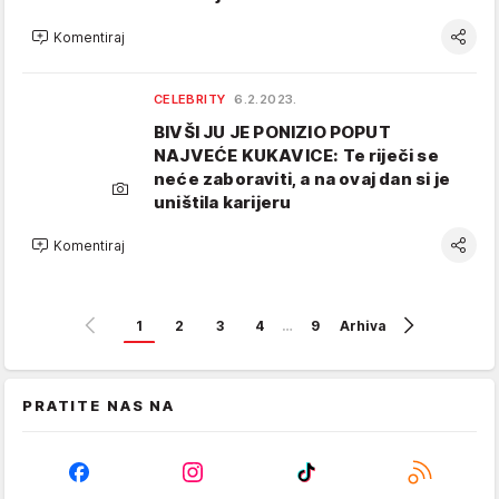
Komentiraj
CELEBRITY
6.2.2023.
BIVŠI JU JE PONIZIO POPUT
NAJVEĆE KUKAVICE: Te riječi se
neće zaboraviti, a na ovaj dan si je
uništila karijeru
Komentiraj
1
2
3
4
…
9
Arhiva
PRATITE NAS NA