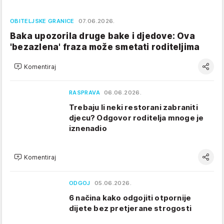
OBITELJSKE GRANICE
07.06.2026.
Baka upozorila druge bake i djedove: Ova
'bezazlena' fraza može smetati roditeljima
Komentiraj
RASPRAVA
06.06.2026.
Trebaju li neki restorani zabraniti
djecu? Odgovor roditelja mnoge je
iznenadio
Komentiraj
ODGOJ
05.06.2026.
6 načina kako odgojiti otpornije
dijete bez pretjerane strogosti