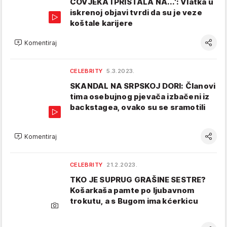
ČOVJEKA I PRISTALA NA...': Vlatka u
iskrenoj objavi tvrdi da su je veze
koštale karijere
Komentiraj
CELEBRITY
5.3.2023.
SKANDAL NA SRPSKOJ DORI: Članovi
tima osebujnog pjevača izbačeni iz
backstagea, ovako su se sramotili
Komentiraj
CELEBRITY
21.2.2023.
TKO JE SUPRUG GRAŠINE SESTRE?
Košarkaša pamte po ljubavnom
trokutu, a s Bugom ima kćerkicu