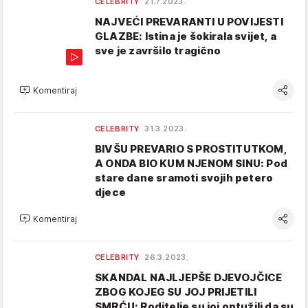
CELEBRITY
21.7.2023.
NAJVEĆI PREVARANTI U POVIJESTI
GLAZBE: Istina je šokirala svijet, a
sve je završilo tragično
Komentiraj
CELEBRITY
31.3.2023.
BIVŠU PREVARIO S PROSTITUTKOM,
A ONDA BIO KUM NJENOM SINU: Pod
stare dane sramoti svojih petero
djece
Komentiraj
CELEBRITY
26.3.2023.
SKANDAL NAJLJEPŠE DJEVOJČICE
ZBOG KOJEG SU JOJ PRIJETILI
SMRĆU: Roditelje su joj optužili da su