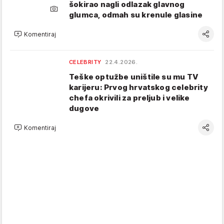
šokirao nagli odlazak glavnog
glumca, odmah su krenule glasine
Komentiraj
CELEBRITY
22.4.2026.
Teške optužbe uništile su mu TV
karijeru: Prvog hrvatskog celebrity
chefa okrivili za preljub i velike
dugove
Komentiraj