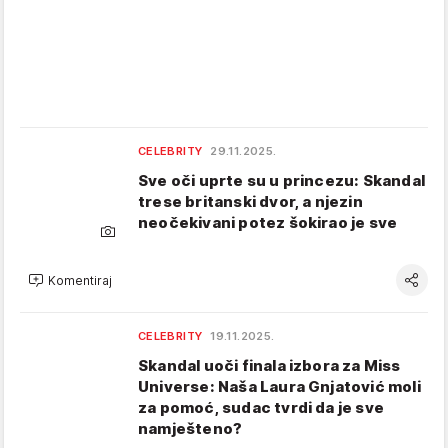
CELEBRITY
29.11.2025.
Sve oči uprte su u princezu: Skandal
trese britanski dvor, a njezin
neočekivani potez šokirao je sve
Komentiraj
CELEBRITY
19.11.2025.
Skandal uoči finala izbora za Miss
Universe: Naša Laura Gnjatović moli
za pomoć, sudac tvrdi da je sve
namješteno?