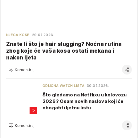
NJEGA KOSE
29.07.2026.
Znate li što je hair slugging? Noćna rutina
zbog koje će vaša kosa ostati mekana i
nakon ljeta
Komentiraj
ODLIČNA WATCH LISTA
30.07.2026.
Što gledamo na Netflixu u kolovozu
2026.? Osam novih naslova koji će
obogatiti ljetnu listu
Komentiraj