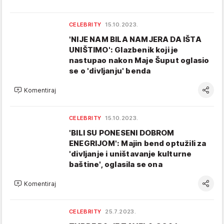
CELEBRITY
15.10.2023.
'NIJE NAM BILA NAMJERA DA IŠTA
UNIŠTIMO': Glazbenik koji je
nastupao nakon Maje Šuput oglasio
se o 'divljanju' benda
Komentiraj
CELEBRITY
15.10.2023.
'BILI SU PONESENI DOBROM
ENEGRIJOM': Majin bend optužili za
'divljanje i uništavanje kulturne
baštine', oglasila se ona
Komentiraj
CELEBRITY
25.7.2023.