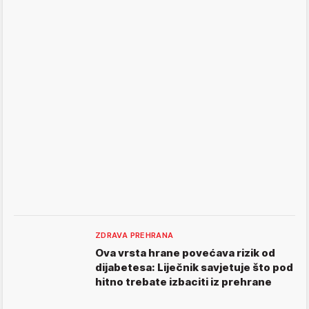
ZDRAVA PREHRANA
Ova vrsta hrane povećava rizik od
dijabetesa: Liječnik savjetuje što pod
hitno trebate izbaciti iz prehrane