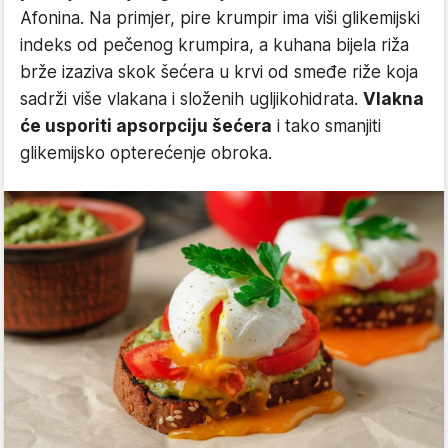
Afonina. Na primjer, pire krumpir ima viši glikemijski
indeks od pečenog krumpira, a kuhana bijela riža
brže izaziva skok šećera u krvi od smeđe riže koja
sadrži više vlakana i složenih ugljikohidrata.
Vlakna
će usporiti apsorpciju šećera
i tako smanjiti
glikemijsko opterećenje obroka.