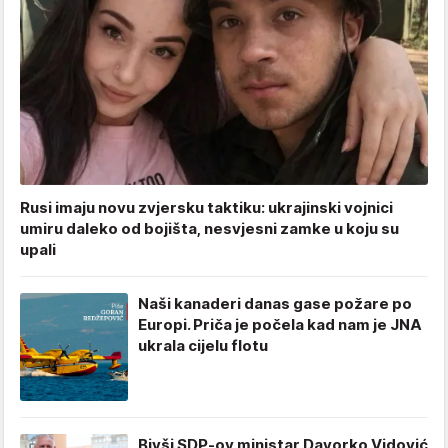
Rusi imaju novu zvjersku taktiku: ukrajinski vojnici
umiru daleko od bojišta, nesvjesni zamke u koju su
upali
Naši kanaderi danas gase požare po
Europi. Priča je počela kad nam je JNA
ukrala cijelu flotu
Bivši SDP-ov ministar Davorko Vidović