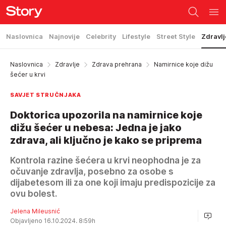
Naslovnica
Najnovije
Celebrity
Lifestyle
Street Style
Zdravlj
Naslovnica
Zdravlje
Zdrava prehrana
Namirnice koje dižu
šećer u krvi
SAVJET STRUČNJAKA
Doktorica upozorila na namirnice koje
dižu šećer u nebesa: Jedna je jako
zdrava, ali ključno je kako se priprema
Kontrola razine šećera u krvi neophodna je za
očuvanje zdravlja, posebno za osobe s
dijabetesom ili za one koji imaju predispozicije za
ovu bolest.
Jelena Mileusnić
Objavljeno 16.10.2024. 8:59h