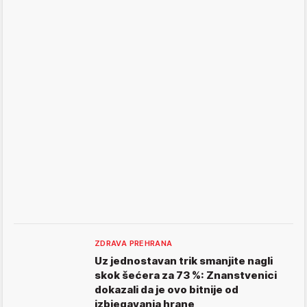
ZDRAVA PREHRANA
Uz jednostavan trik smanjite nagli
skok šećera za 73 %: Znanstvenici
dokazali da je ovo bitnije od
izbjegavanja hrane