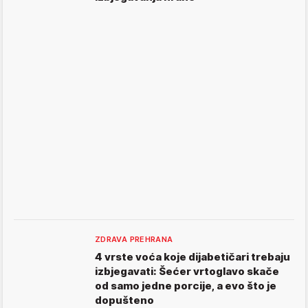
ZDRAVA PREHRANA
4 vrste voća koje dijabetičari trebaju
izbjegavati: Šećer vrtoglavo skače
od samo jedne porcije, a evo što je
dopušteno