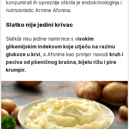
konzumirati ih opreznije otkrila je endokrinologinja i
nutricionistic Armine Afonina.
Slatko nije jedini krivac
Slatkiši nisu jedine namirnice s v
isokim
glikemijskim indeksom koje utječu na razinu
glukoze u krvi,
a Afonina kao primjer navodi
kruh i
peciva od pšeničnog brašna, bijelu rižu i pire
krumpir.