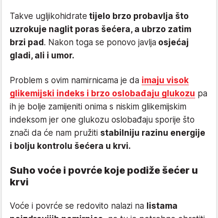
Takve ugljikohidrate
tijelo brzo probavlja što
uzrokuje naglit poras šećera, a ubrzo zatim
brzi pad
. Nakon toga se ponovo javlja
osjećaj
gladi, ali i umor.
Problem s ovim namirnicama je da
imaju visok
glikemijski indeks i brzo oslobađaju glukozu
pa
ih je bolje zamijeniti onima s niskim glikemijskim
indeksom jer one glukozu oslobađaju sporije što
znači da će nam pružiti
stabilniju razinu energije
i bolju kontrolu šećera u krvi.
Suho voće i povrće koje podiže šećer u
krvi
Voće i povrće se redovito nalazi na
listama