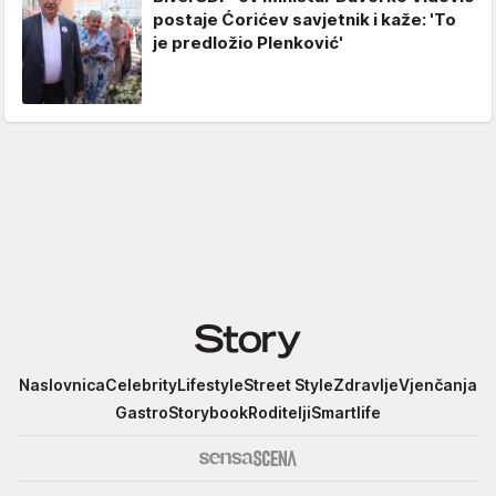
postaje Ćorićev savjetnik i kaže: 'To
je predložio Plenković'
Story
Naslovnica
Celebrity
Lifestyle
Street Style
Zdravlje
Vjenčanja
Gastro
Storybook
Roditelji
Smartlife