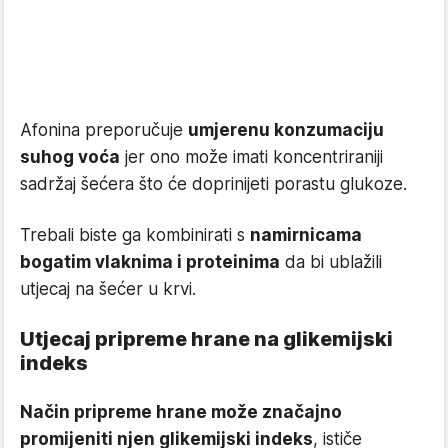
Afonina preporučuje
umjerenu konzumaciju
suhog voća
jer ono može imati koncentriraniji
sadržaj šećera što će doprinijeti porastu glukoze.
Trebali biste ga kombinirati s
namirnicama
bogatim vlaknima i proteinima
da bi ublažili
utjecaj na šećer u krvi.
Utjecaj pripreme hrane na glikemijski
indeks
Način pripreme hrane može značajno
promijeniti njen glikemijski indeks
, ističe