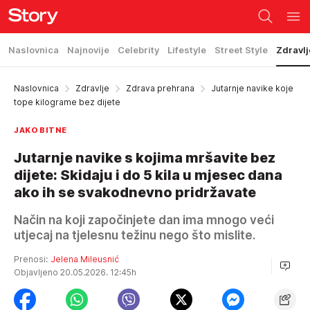
Naslovnica
Najnovije
Celebrity
Lifestyle
Street Style
Zdravlj
Naslovnica
Zdravlje
Zdrava prehrana
Jutarnje navike koje
tope kilograme bez dijete
JAKO BITNE
Jutarnje navike s kojima mršavite bez
dijete: Skidaju i do 5 kila u mjesec dana
ako ih se svakodnevno pridržavate
Način na koji započinjete dan ima mnogo veći
utjecaj na tjelesnu težinu nego što mislite.
Prenosi:
Jelena Mileusnić
Objavljeno 20.05.2026. 12:45h