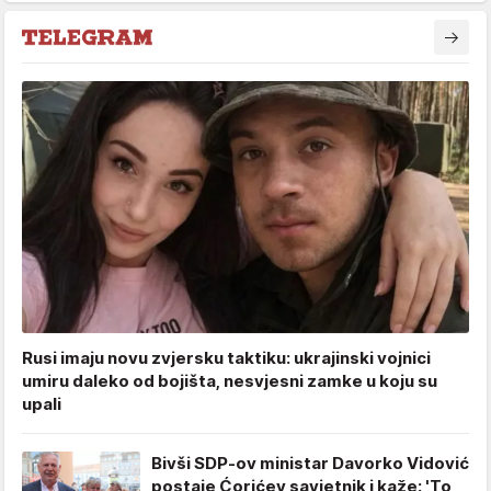
Rusi imaju novu zvjersku taktiku: ukrajinski vojnici
umiru daleko od bojišta, nesvjesni zamke u koju su
upali
Bivši SDP-ov ministar Davorko Vidović
postaje Ćorićev savjetnik i kaže: 'To