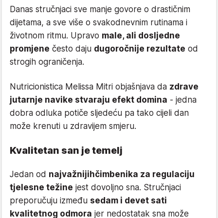
Danas stručnjaci sve manje govore o drastičnim
dijetama, a sve više o svakodnevnim rutinama i
životnom ritmu. Upravo
male, ali dosljedne
promjene
često daju
dugoročnije rezultate
od
strogih ograničenja.
Nutricionistica Melissa Mitri objašnjava da
zdrave
jutarnje navike stvaraju efekt domina
- jedna
dobra odluka potiče sljedeću pa tako cijeli dan
može krenuti u zdravijem smjeru.
Kvalitetan san je temelj
Jedan od
najvažnijih
čimbenika za regulaciju
tjelesne težine
jest dovoljno sna. Stručnjaci
preporučuju između
sedam i devet sati
kvalitetnog odmora
jer nedostatak sna može