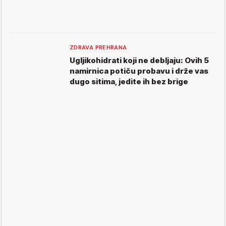
ZDRAVA PREHRANA
Ugljikohidrati koji ne debljaju: Ovih 5
namirnica potiču probavu i drže vas
dugo sitima, jedite ih bez brige