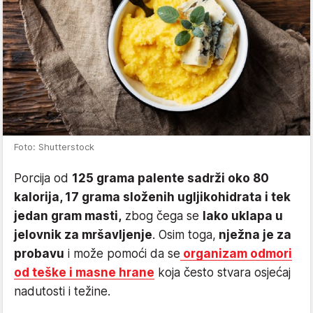
Foto: Shutterstock
Porcija od
125 grama palente sadrži oko 80
kalorija, 17 grama složenih ugljikohidrata i tek
jedan gram masti,
zbog čega se
lako uklapa u
jelovnik za mršavljenje
. Osim toga,
nježna je za
probavu
i može pomoći da se
organizam odmori
od teške i masne hrane
koja često stvara osjećaj
nadutosti i težine.