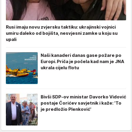
Rusi imaju novu zvjersku taktiku: ukrajinski vojnici
umiru daleko od bojišta, nesvjesni zamke u koju su
upali
Naši kanaderi danas gase požare po
Europi. Priča je počela kad nam je JNA
ukrala cijelu flotu
Bivši SDP-ov ministar Davorko Vidović
postaje Ćorićev savjetnik i kaže: 'To
je predložio Plenković'