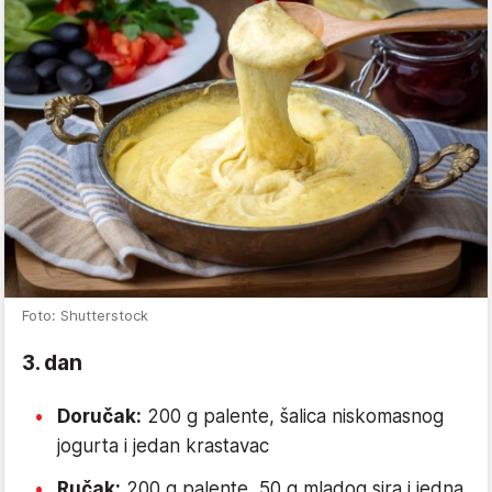
Foto: Shutterstock
3. dan
Doručak:
200 g palente, šalica niskomasnog
jogurta i jedan krastavac
Ručak:
200 g palente, 50 g mladog sira i jedna