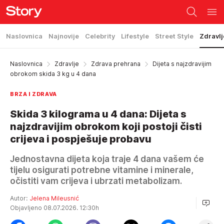
Naslovnica
Najnovije
Celebrity
Lifestyle
Street Style
Zdravlj
Naslovnica
Zdravlje
Zdrava prehrana
Dijeta s najzdravijim
obrokom skida 3 kg u 4 dana
BRZA I ZDRAVA
Skida 3 kilograma u 4 dana: Dijeta s
najzdravijim obrokom koji postoji čisti
crijeva i pospješuje probavu
Jednostavna dijeta koja traje 4 dana vašem će
tijelu osigurati potrebne vitamine i minerale,
očistiti vam crijeva i ubrzati metabolizam.
Autor:
Jelena Mileusnić
Objavljeno 08.07.2026. 12:30h