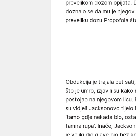
prevelikom dozom opijata. D
doznalo se da mu je njegov
preveliku dozu Propofola što
Obdukcija je trajala pet sati,
što je umro, izjavili su kak
postojao na njegovom licu.
su vidjeli Jacksonovo tijelo
'tamo gdje nekada bio, osta
tamna rupa'. Inače, Jackson 
je veliki dio glave bio bez 