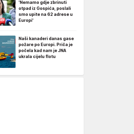
'Nemamo gdje zbrinuti
otpad iz Gospića, poslali
smo upite na 62 adrese u
Europi'
Naši kanaderi danas gase
požare po Europi. Priča je
počela kad nam je JNA
ukrala cijelu flotu