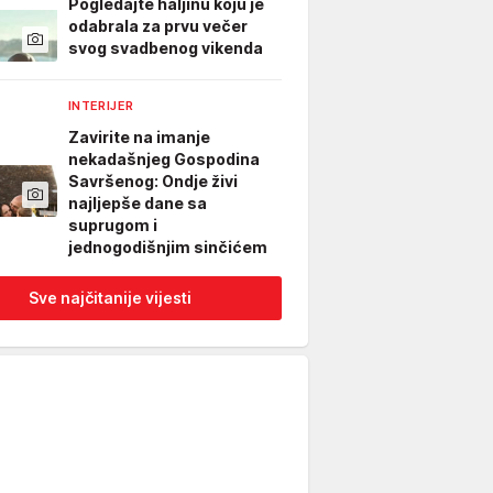
Pogledajte haljinu koju je
odabrala za prvu večer
svog svadbenog vikenda
INTERIJER
Zavirite na imanje
nekadašnjeg Gospodina
Savršenog: Ondje živi
najljepše dane sa
suprugom i
jednogodišnjim sinčićem
Sve najčitanije vijesti