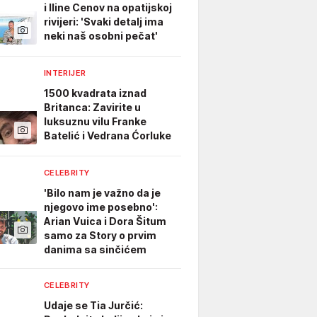
i Iline Cenov na opatijskoj
rivijeri: 'Svaki detalj ima
neki naš osobni pečat'
INTERIJER
1500 kvadrata iznad
Britanca: Zavirite u
luksuznu vilu Franke
Batelić i Vedrana Ćorluke
CELEBRITY
'Bilo nam je važno da je
njegovo ime posebno':
Arian Vuica i Dora Šitum
samo za Story o prvim
danima sa sinčićem
CELEBRITY
Udaje se Tia Jurčić: