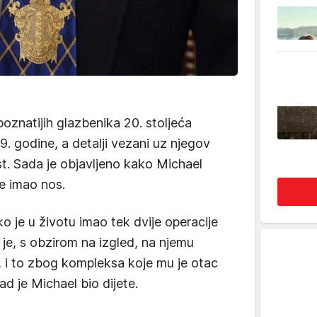
poznatijih glazbenika 20. stoljeća
009. godine, a detalji vezani uz njegov
nost. Sada je objavljeno kako Michael
je imao nos.
o je u životu imao tek dvije operacije
a je, s obzirom na izgled, na njemu
 i to zbog kompleksa koje mu je otac
d je Michael bio dijete.