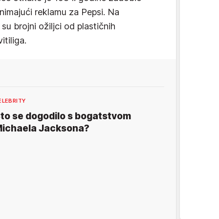
nimajući reklamu za Pepsi. Na
u brojni ožiljci od plastičnih
itiliga.
ELEBRITY
to se dogodilo s bogatstvom
ichaela Jacksona?