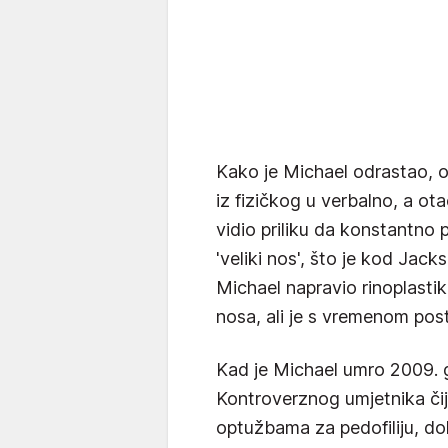
Kako je Michael odrastao, o
iz fizičkog u verbalno, a o
vidio priliku da konstantno
'veliki nos', što je kod Jac
Michael napravio rinoplastiku
nosa, ali je s vremenom pos
Kad je Michael umro 2009. go
Kontroverznog umjetnika čiji
optužbama za pedofiliju, do