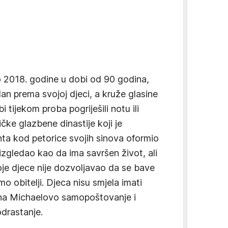
o 2018. godine u dobi od 90 godina,
an prema svojoj djeci, a kruže glasine
i tijekom proba pogriješili notu ili
čke glazbene dinastije koji je
ta kod petorice svojih sinova oformio
 izgledao kao da ima savršen život, ali
e djece nije dozvoljavao da se bave
 obitelji. Djeca nisu smjela imati
o i na Michaelovo samopoštovanje i
drastanje.