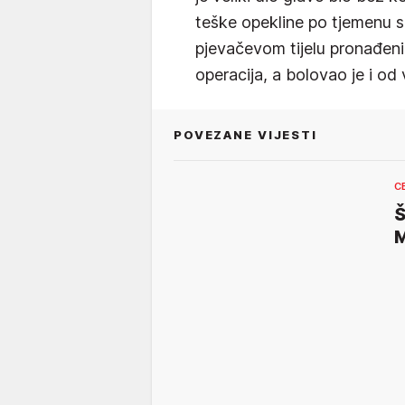
teške opekline po tjemenu s
pjevačevom tijelu pronađeni s
operacija, a bolovao je i od v
POVEZANE VIJESTI
C
Š
M