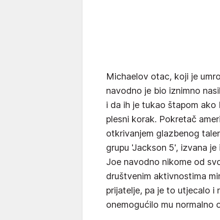
Michaelov otac, koji je umr
navodno je bio iznimno nasil
i da ih je tukao štapom ako b
plesni korak. Pokretač ameri
otkrivanjem glazbenog talen
grupu 'Jackson 5', izvana je
Joe navodno nikome od svoj
društvenim aktivnostima mimo
prijatelje, pa je to utjecal
onemogućilo mu normalno o