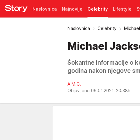
Naslovnica
Najnovije
Celebrity
Lifestyle
S
Pretplata
Naslovnica
Celebrity
Michael
Michael Jackso
Šokantne informacije o ko
godina nakon njegove sm
A.M.C.
Objavljeno 06.01.2021. 20:38h