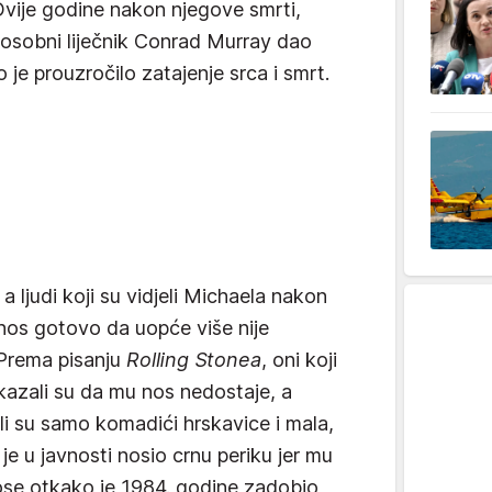
vije godine nakon njegove smrti,
 osobni liječnik Conrad Murray dao
 je prouzročilo zatajenje srca i smrt.
 a ljudi koji su vidjeli Michaela nakon
o nos gotovo da uopće više nije
 Prema pisanju
Rolling Stonea
, oni koji
 kazali su da mu nos nedostaje, a
li su samo komadići hrskavice i mala,
je u javnosti nosio crnu periku jer mu
kose otkako je 1984. godine zadobio