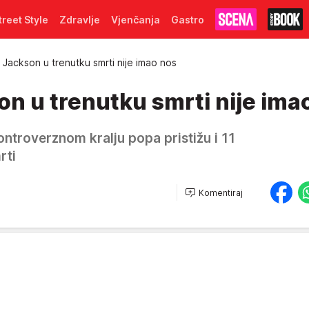
treet Style
Zdravlje
Vjenčanja
Gastro
 Jackson u trenutku smrti nije imao nos
n u trenutku smrti nije ima
ntroverznom kralju popa pristižu i 11
rti
Komentiraj