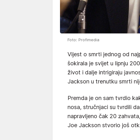
Foto: Profimedia
Vijest o smrti jednog od naj
šokirala je svijet u lipnju 2
život i dalje intrigiraju jav
Jackson u trenutku smrti ni
Premda je on sam tvrdio kak
nosa, stručnjaci su tvrdili d
napravljeno čak 20 zahvata,
Joe Jackson stvorio još otka