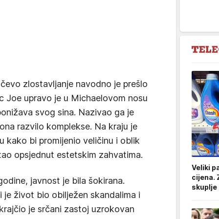
čevo zlostavljanje navodno je prešlo
tac Joe upravo je u Michaelovom nosu
 ponižava svog sina. Nazivao ga je
ksona razvilo komplekse. Na kraju je
 kako bi promijenio veličinu i oblik
tao opsjednut estetskim zahvatima.
Veliki p
cijena. 
dine, javnost je bila šokirana.
skuplje 
 je život bio obilježen skandalima i
krajčio je srčani zastoj uzrokovan