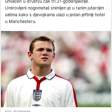
uhvaćen u društvu čak tri 21-godišnjakinje.
Umirovljeni nogometaš snimljen je u ranim jutarnjim
satima kako s djevojkama ulazi u jedan jeftiniji hotel
u Manchesteru.
Foto: Profimedia