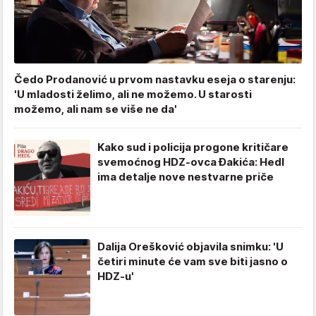
Čedo Prodanović u prvom nastavku eseja o starenju:
'U mladosti želimo, ali ne možemo. U starosti
možemo, ali nam se više ne da'
Kako sud i policija progone kritičare
svemoćnog HDZ-ovca Đakića: Hedl
ima detalje nove nestvarne priče
Dalija Orešković objavila snimku: 'U
četiri minute će vam sve biti jasno o
HDZ-u'