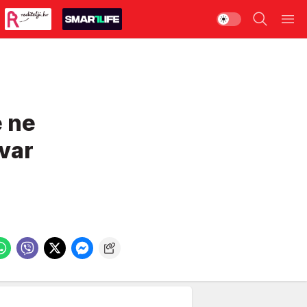
 ne
var