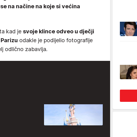
 se na načine na koje si većina
eta kad je
svoje klince odveo u dječji
 Parizu
odakle je podijelio fotografije
lj odlično zabavlja.