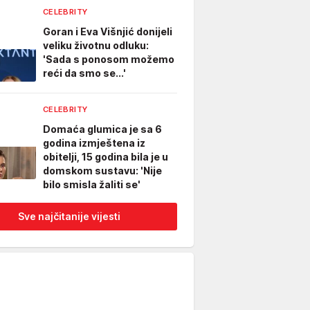
CELEBRITY
Goran i Eva Višnjić donijeli
veliku životnu odluku:
'Sada s ponosom možemo
reći da smo se...'
CELEBRITY
Domaća glumica je sa 6
godina izmještena iz
obitelji, 15 godina bila je u
domskom sustavu: 'Nije
bilo smisla žaliti se'
Sve najčitanije vijesti