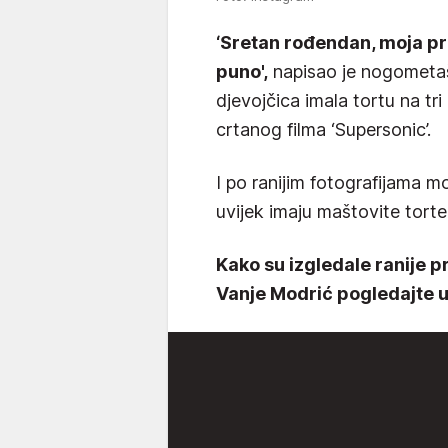
‘Sretan rođendan, moja pr
puno',
napisao je nogometaš 
djevojčica imala tortu na tr
crtanog filma ‘Supersonic’.
I po ranijim fotografijama mo
uvijek imaju maštovite tort
Kako su izgledale ranije 
Vanje Modrić pogledajte u 