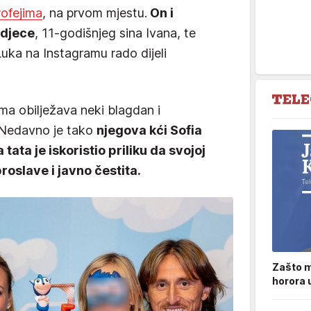
rofejima
, na prvom mjestu.
On i
 djece
, 11-godišnjeg sina Ivana, te
 Luka na Instagramu rado dijeli
ma obilježava neki blagdan i
. Nedavno je tako
njegova kći Sofia
tata je iskoristio priliku da svojoj
roslave i javno čestita.
Zašto m
horora 