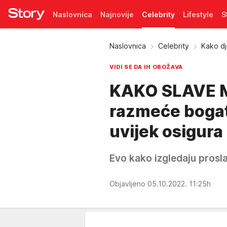
Naslovnica
Najnovije
Celebrity
Lifestyle
S
Pretplata
Naslovnica
Celebrity
Kako d
VIDI SE DA IH OBOŽAVA
KAKO SLAVE M
razmeće bogat
uvijek osigur
Evo kako izgledaju prosl
Objavljeno 05.10.2022. 11:25h