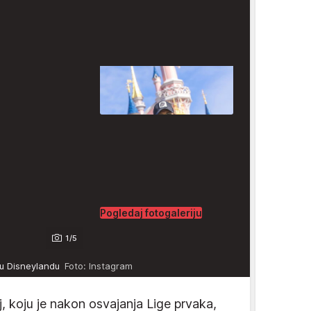
Pogledaj fotogaleriju
1/5
m u Disneylandu
Foto: Instagram
j, koju je nakon osvajanja Lige prvaka,