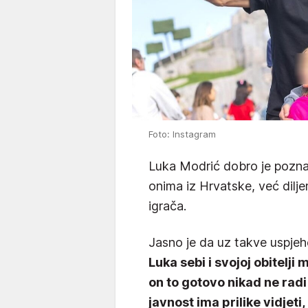
Foto: Instagram
Luka Modrić dobro je pozn
onima iz Hrvatske, već dilje
igrača.
Jasno je da uz takve uspjehe
Luka sebi i svojoj obitelji
on to gotovo nikad ne radi
javnost ima prilike vidjet