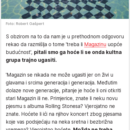
Foto: Robert Gašpert
S obzirom na to da nam je u prethodnom odgovoru
rekao da razmišlja o tome 'treba li
Magazinu
uopće
budućnost',
pitali smo ga hoće li se onda kultna
grupa trajno ugasiti.
'Magazin se nikada ne može ugasiti jer on živi u
glavama i srcima generacija i generacija. Međutim
dolaze nove generacije, pitanje je hoće li oni otkriti
stari Magazin ili ne. Primjerice, znate li neku novu
pjesmu s albuma Rolling Stonesa? Vjerojatno ne
znate. Hoćete li ići na njihov koncert zbog pjesama
koje vas podsjećaju na neka sretna i bezbrižna
vremena? Vjerojatno hoćete.
Možda ne treba