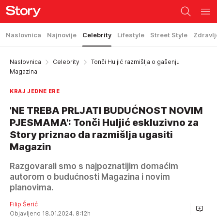
Naslovnica
Najnovije
Celebrity
Lifestyle
Street Style
Zdravlj
Naslovnica
Celebrity
Tonči Huljić razmišlja o gašenju
Magazina
KRAJ JEDNE ERE
'NE TREBA PRLJATI BUDUĆNOST NOVIM
PJESMAMA': Tonči Huljić eskluzivno za
Story priznao da razmišlja ugasiti
Magazin
Razgovarali smo s najpoznatijim domaćim
autorom o budućnosti Magazina i novim
planovima.
Filip Šerić
Objavljeno 18.01.2024. 8:12h