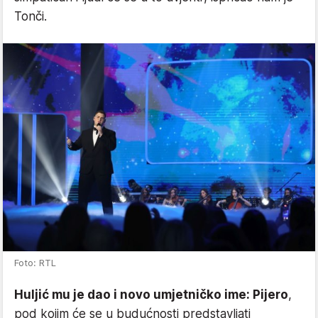
Tonči.
Foto: RTL
Huljić mu je dao i novo umjetničko ime: Pijero
,
pod kojim će se u budućnosti predstavljati