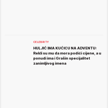
CELEBRITY
HULJIĆ IMA KUĆICU NA ADVENTU:
Rekli su mu da mora podići cijene, a u
ponudi ima i Grašin specijalitet
zanimljivog imena