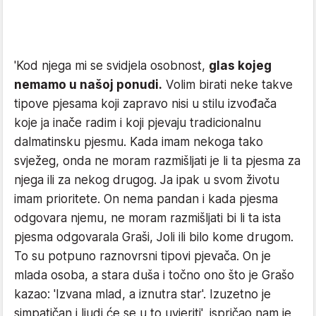
'Kod njega mi se svidjela osobnost,
glas kojeg
nemamo u našoj ponudi.
Volim birati neke takve
tipove pjesama koji zapravo nisi u stilu izvođača
koje ja inače radim i koji pjevaju tradicionalnu
dalmatinsku pjesmu. Kada imam nekoga tako
svježeg, onda ne moram razmišljati je li ta pjesma za
njega ili za nekog drugog. Ja ipak u svom životu
imam prioritete. On nema pandan i kada pjesma
odgovara njemu, ne moram razmišljati bi li ta ista
pjesma odgovarala Graši, Joli ili bilo kome drugom.
To su potpuno raznovrsni tipovi pjevača. On je
mlada osoba, a stara duša i točno ono što je Grašo
kazao: 'Izvana mlad, a iznutra star'. Izuzetno je
simpatičan i ljudi će se u to uvjeriti', ispričao nam je