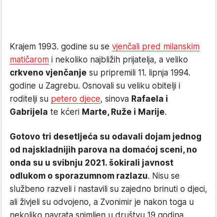
Krajem 1993. godine su se
vjenčali pred milanskim
matičarom
i nekoliko najbližih prijatelja, a veliko
crkveno vjenčanje
su pripremili 11. lipnja 1994.
godine u Zagrebu. Osnovali su veliku obitelji i
roditelji su
petero djece
, sinova
Rafaela i
Gabrijela
te kćeri
Marte, Ruže i Marije
.
Gotovo tri desetljeća su odavali dojam jednog
od najskladnijih parova na domaćoj sceni, no
onda su u svibnju 2021. šokirali javnost
odlukom o sporazumnom razlazu
. Nisu se
službeno razveli i nastavili su zajedno brinuti o djeci,
ali živjeli su odvojeno, a Zvonimir je nakon toga u
nekoliko navrata snimljen u društvu 19 godina