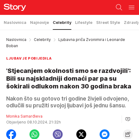
Naslovnica
Najnovije
Celebrity
Lifestyle
Street Style
Zdravlj
Naslovnica
Celebrity
Ljubavna priča Zvonimira i Leonarde
Boban
LJUBAV JE POBIJEDILA
'Stjecanjem okolnosti smo se razdvojili':
Bili su najskladniji domaći par pa su
šokirali odlukom nakon 30 godina braka
Nakon što su gotovo tri godine živjeli odvojeno,
odlučili su pružiti svojoj ljubavi još jednu šansu.
Monika Samarđieva
Objavljeno 08.10.2024. 21:32h