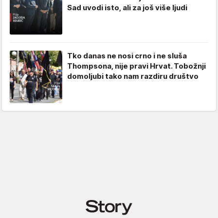
Sad uvodi isto, ali za još više ljudi
Tko danas ne nosi crno i ne sluša
Thompsona, nije pravi Hrvat. Tobožnji
domoljubi tako nam razdiru društvo