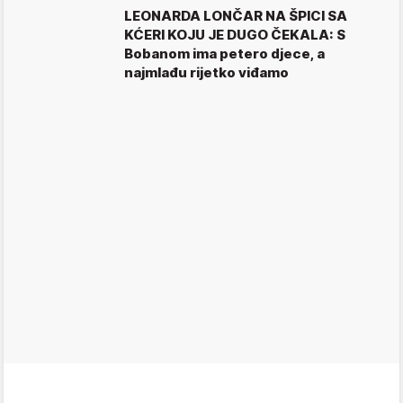
LEONARDA LONČAR NA ŠPICI SA
KĆERI KOJU JE DUGO ČEKALA: S
Bobanom ima petero djece, a
najmlađu rijetko viđamo