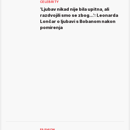
CELEBRITY
'Ljubav nikad nije bila upitna, ali
razdvojili smo se zbog...': Leonarda
Lončar o ljubavi s Bobanom nakon
pomirenja
FASHION