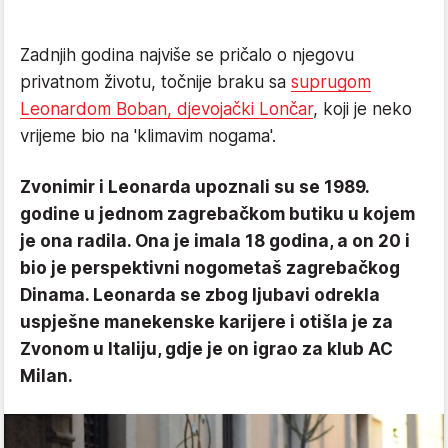
Zadnjih godina najviše se pričalo o njegovu
privatnom životu, točnije braku sa
suprugom
Leonardom Boban, djevojački Lončar
, koji je neko
vrijeme bio na 'klimavim nogama'.
Zvonimir i Leonarda upoznali su se 1989.
godine u jednom zagrebačkom butiku u kojem
je ona radila. Ona je imala 18 godina, a on 20 i
bio je perspektivni nogometaš zagrebačkog
Dinama. Leonarda se zbog ljubavi odrekla
uspješne manekenske karijere i otišla je za
Zvonom u Italiju, gdje je on igrao za klub AC
Milan.