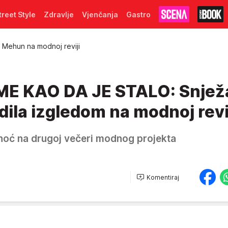
treet Style
Zdravlje
Vjenčanja
Gastro
 Mehun na modnoj reviji
ME KAO DA JE STALO: Snjež
ila izgledom na modnoj revi
inoć na drugoj večeri modnog projekta
Komentiraj