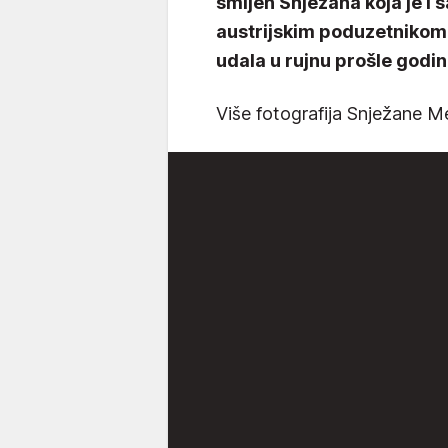
smijeh Snježana koja je 
austrijskim poduzetnikom
udala u rujnu prošle godi
Više fotografija Snježane Me