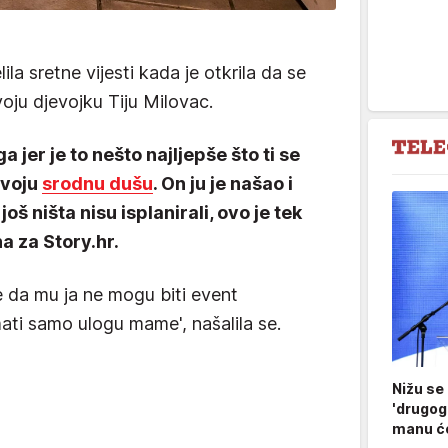
ila sretne vijesti kada je otkrila da se
voju djevojku Tiju Milovac.
 jer je to nešto najljepše što ti se
svoju
srodnu dušu
. On ju je našao i
još ništa nisu isplanirali, ovo je tek
na za Story.hr.
e da mu ja ne mogu biti event
ati samo ulogu mame', našalila se.
Nižu se
'drugog
manu ćo