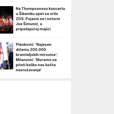
Na Thompsonovu koncertu
u Šibeniku opet se orilo
ZDS. Pojavio se i notorni
Joe Šimunić, u
pripadajućoj majici
Plenković: 'Najesen
dižemo 200.000
braniteljskih mirovina';
Milanović: 'Moramo se
pitati koliko nas košta
naoružavanje'