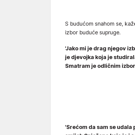
S budućom snahom se, kaže 
izbor buduće supruge.
'Jako mi je drag njegov izb
je djevojka koja je studiral
Smatram je odličnim izboro
'Srećom da sam se udala pr