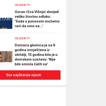
CELEBRITY
Goran i Eva Višnjić donijeli
veliku životnu odluku:
'Sada s ponosom možemo
reći da smo se...'
CELEBRITY
Domaća glumica je sa 6
godina izmještena iz
obitelji, 15 godina bila je u
domskom sustavu: 'Nije
bilo smisla žaliti se'
Sve najčitanije vijesti