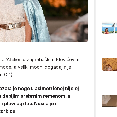
a 'Atelier' u zagrebačkim Klovićevim
 mode, a veliki modni događaj nije
n (51).
zala je noge u asimetričnoj bijeloj
a s debljim srebrnim remenom, a
 plavi ogrtač. Nosila je i
torbicu.