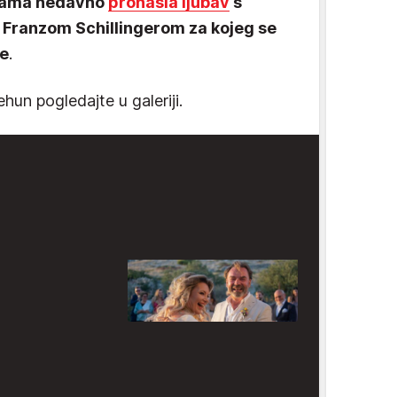
i sama nedavno
pronašla ljubav
s
 Franzom Schillingerom za kojeg se
ne
.
hun pogledajte u galeriji.