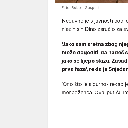
Foto: Robert Gašpert
Nedavno je s javnosti podijel
njezin sin Dino zaručio za s
'Jako sam sretna zbog njega
može dogoditi, da nađeš 
jako se lijepo slažu. Zasad 
prva faza', rekla je Snježa
'Ono što je sigurno- rekao j
menadžerica. Ovaj put ću im