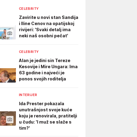
CELEBRITY
Zavirite u novi stan Sandija
i Iline Cenov na opatijskoj
rivijeri: 'Svaki detalj ima
neki naš osobni pečat'
CELEBRITY
Alan je jedini sin Tereze
Kesovije i Mire Ungara: Ima
63 godine i najveći je
ponos svojih roditelja
INTERIJER
Ida Prester pokazala
unutrašnjost svoje kuće
koju je renovirala, pratitelji
u čudu: 'I muž se slaže s
tim?'